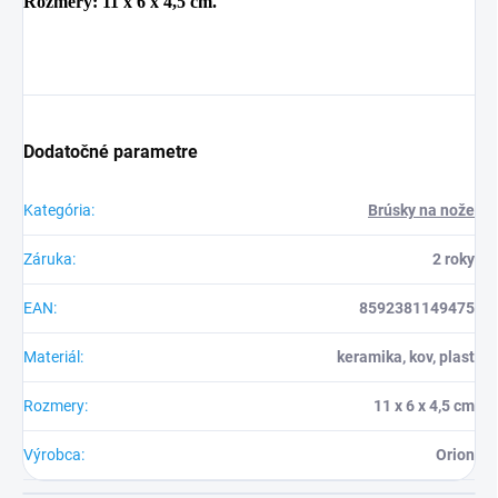
Rozmery: 11 x 6 x 4,5 cm.
Dodatočné parametre
Kategória
:
Brúsky na nože
Záruka
:
2 roky
EAN
:
8592381149475
Materiál
:
keramika, kov, plast
Rozmery
:
11 x 6 x 4,5 cm
Výrobca
:
Orion