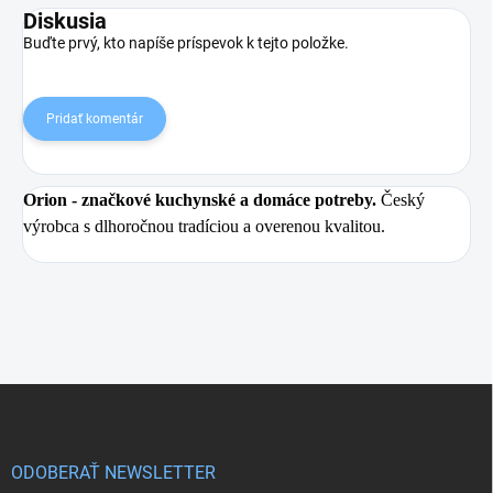
Diskusia
Buďte prvý, kto napíše príspevok k tejto položke.
Pridať komentár
Orion
- značkové kuchynské a domáce potreby.
Český
výrobca s dlhoročnou tradíciou a overenou kvalitou.
Z
á
p
ä
ODOBERAŤ NEWSLETTER
t