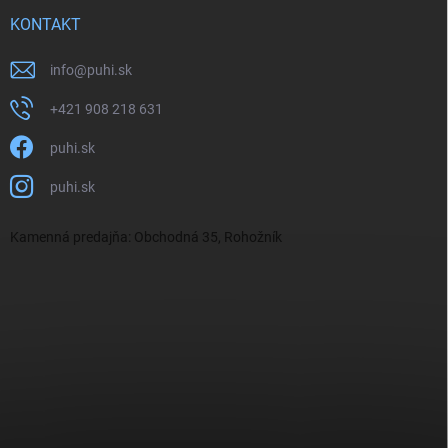
KONTAKT
info
@
puhi.sk
+421 908 218 631
puhi.sk
puhi.sk
Kamenná predajňa: Obchodná 35, Rohožník