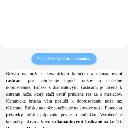
24,90 €
13,99 €
Do košíka
Do košíka
Zobraziť všetky súvisiace produkty
Brúska na nože s keramickým kotúčom a diamantovými
časticami pre nabrúsenie tupých nožov a následné
dobrusovanie. Brúska s diamantovými časticami je určená k
ostreniu noža, ktorý stačí ostriť približne raz za 6 mesiacov.
Keramická brúska vám poslúži k dobrusovaniu noža raz
týždenne. Brúsku na nože používajte na kovové nože. Pomocou
prísavky
brúsku pripevnite pevne o podložku. Vyrobená z
keramiky, plastu a kovu s
diamantovými časticami
na kotúči.