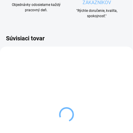
ZÁKAZNÍKOV
Objednávky odosielame každý
pracovný deň.
"Rýchle doručenie, kvalita,
spokojnosť."
Súvisiaci tovar
AKCIA
SKLADOM
SKLADOM
(1 KS)
(1 KS)
Orava Brúsič nožov
Orion Brúska na nože
elektrický
nerez