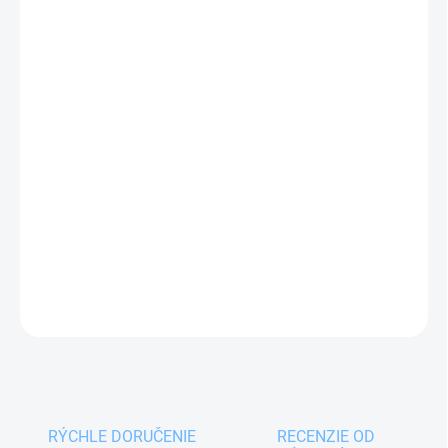
11.08.2026
MOŽNOSTI
DORUČENIA
−
+
Pridať do košíka
Brúska na nože s keramickým kotúčom a
diamantovými časticami pre nabrúsenie tupých
nožov a následné dobrusovanie.
DETAILNÉ INFORMÁCIE
OPÝTAŤ SA
RÝCHLE DORUČENIE
RECENZIE OD