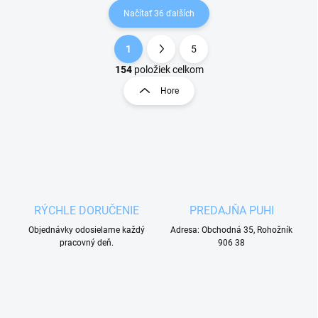
Načítať 36 ďalších
1
5
O
S
v
t
154
položiek celkom
l
r
Hore
á
á
d
n
a
k
c
o
i
e
v
p
a
r
n
v
i
RÝCHLE DORUČENIE
PREDAJŇA PUHI
k
e
y
Objednávky odosielame každý
Adresa: Obchodná 35, Rohožník
v
pracovný deň.
906 38
ý
p
i
s
u