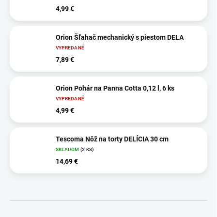
4,99 €
Orion Šľahač mechanický s piestom DELA
VYPREDANÉ
7,89 €
Orion Pohár na Panna Cotta 0,12 l, 6 ks
VYPREDANÉ
4,99 €
Tescoma Nôž na torty DELÍCIA 30 cm
SKLADOM
(2 KS)
14,69 €
R