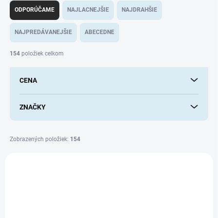
a
ODPORÚČAME
NAJLACNEJŠIE
NAJDRAHŠIE
d
e
NAJPREDÁVANEJŠIE
ABECEDNE
n
i
154
položiek celkom
e
p
CENA
r
o
d
ZNAČKY
u
k
t
Zobrazených položiek:
154
o
V
v
ý
p
i
s
p