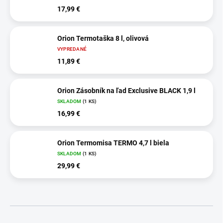
17,99 €
Orion Termotaška 8 l, olivová
VYPREDANÉ
11,89 €
Orion Zásobník na ľad Exclusive BLACK 1,9 l
SKLADOM
(1 KS)
16,99 €
Orion Termomisa TERMO 4,7 l biela
SKLADOM
(1 KS)
29,99 €
R