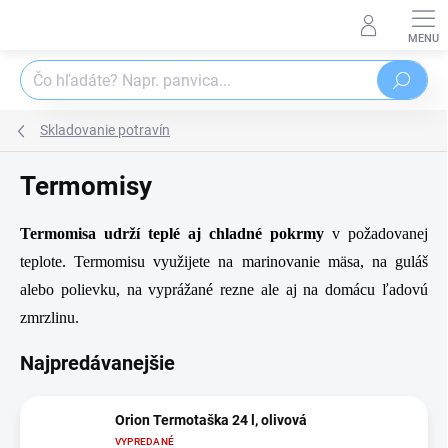
Prejsť
na
obsah
Hľadať
Skladovanie potravín
Termomisy
Termomisa udrží teplé aj chladné pokrmy
v požadovanej
teplote. Termomisu využijete na marinovanie mäsa, na guláš
alebo polievku, na vyprážané rezne ale aj na domácu ľadovú
zmrzlinu.
Najpredávanejšie
Orion Termotaška 24 l, olivová
VYPREDANÉ