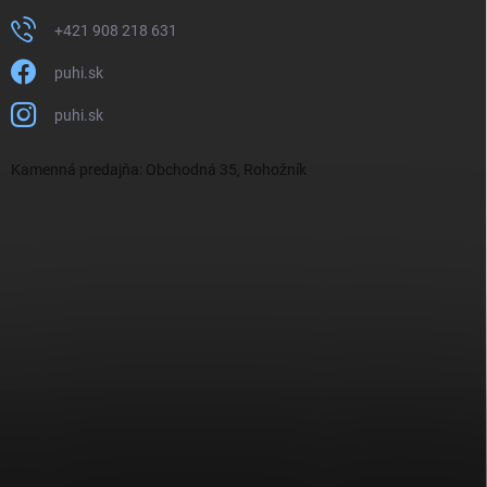
+421 908 218 631
puhi.sk
puhi.sk
Kamenná predajňa: Obchodná 35, Rohožník