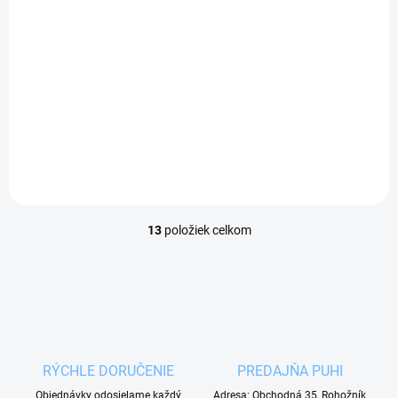
SKLADOM
(1 KS)
Orion Zásobník na ľad
Exclusive BLACK 1,9 l
16,99 €
/ ks
Do košíka
13
položiek celkom
O
v
l
á
d
a
c
i
RÝCHLE DORUČENIE
PREDAJŇA PUHI
e
p
Objednávky odosielame každý
Adresa: Obchodná 35, Rohožník