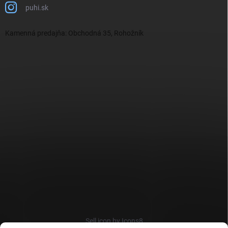
puhi.sk
Kamenná predajňa: Obchodná 35, Rohožník
Sell icon by Icons8