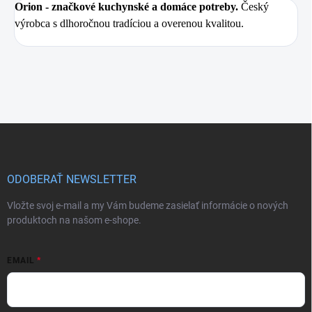
Orion
- značkové kuchynské a domáce potreby.
Český
výrobca s dlhoročnou tradíciou a overenou kvalitou.
Z
á
p
ä
ODOBERAŤ NEWSLETTER
t
i
Vložte svoj e-mail a my Vám budeme zasielať informácie o nových
e
produktoch na našom e-shope.
EMAIL