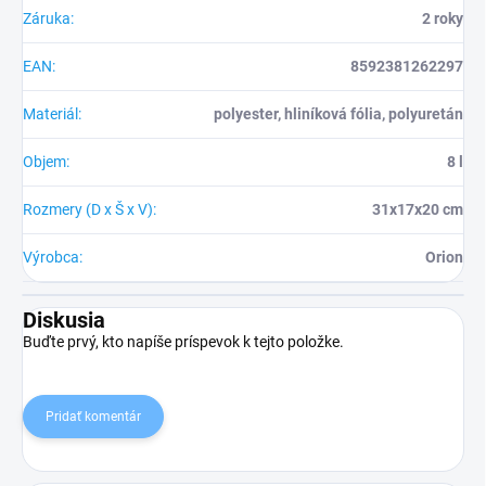
Záruka
:
2 roky
EAN
:
8592381262297
Materiál
:
polyester, hliníková fólia, polyuretán
Objem
:
8 l
Rozmery (D x Š x V)
:
31x17x20 cm
Výrobca
:
Orion
Diskusia
Buďte prvý, kto napíše príspevok k tejto položke.
Pridať komentár