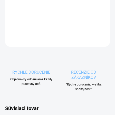
Praktická termotaška s objemom cca 8 l
pre
uskladnenie chladených alebo teplých potravín a
nápojov.
DETAILNÉ INFORMÁCIE
OPÝTAŤ SA
RÝCHLE DORUČENIE
RECENZIE OD
ZÁKAZNÍKOV
Objednávky odosielame každý
pracovný deň.
"Rýchle doručenie, kvalita,
spokojnosť."
Súvisiaci tovar