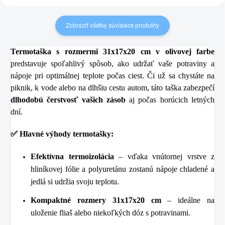
Zobraziť všetky súvisiace produkty
Termotaška s rozmermi 31x17x20 cm v olivovej farbe
predstavuje spoľahlivý spôsob, ako udržať vaše potraviny a
nápoje pri optimálnej teplote počas ciest. Či už sa chystáte na
piknik, k vode alebo na dlhšiu cestu autom, táto taška zabezpečí
dlhodobú čerstvosť vašich zásob
aj počas horúcich letných
dní.
✅ Hlavné výhody termotašky:
Efektívna termoizolácia
– vďaka vnútornej vrstve z
hliníkovej fólie a polyuretánu zostanú nápoje chladené a
jedlá si udržia svoju teplotu.
Kompaktné rozmery 31x17x20 cm
– ideálne na
uloženie fliaš alebo niekoľkých dóz s potravinami.