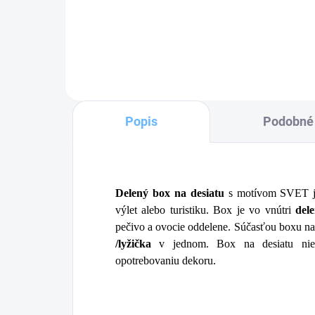
Detail
Popis
Podobné 
Delený box na desiatu
s motívom SVET je 
výlet alebo turistiku. Box je vo vnútri
del
pečivo a ovocie oddelene. Súčasťou boxu na
/lyžička
v jednom. Box na desiatu nie
opotrebovaniu dekoru.