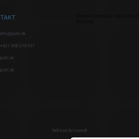
Kamenná predajňa: Obchodná 35
TAKT
Rohožník
info
@
puhi.sk
+421 908 218 631
puhi.sk
puhi.sk
Sell icon by Icons8