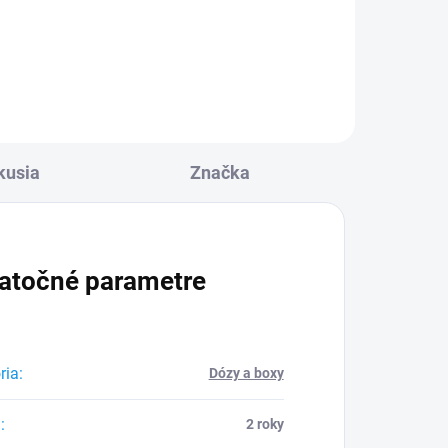
Do košíka
kusia
Značka
atočné parametre
ria
:
Dózy a boxy
a
:
2 roky