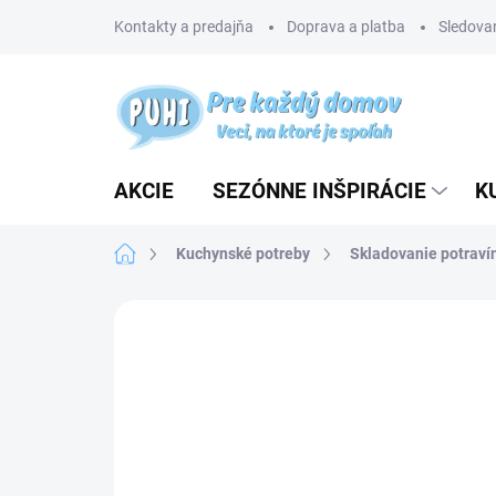
Prejsť
Kontakty a predajňa
Doprava a platba
Sledovan
na
obsah
AKCIE
SEZÓNNE INŠPIRÁCIE
K
Domov
Kuchynské potreby
Skladovanie potraví
Neohodnotené
Podrobnosti hodnotenia