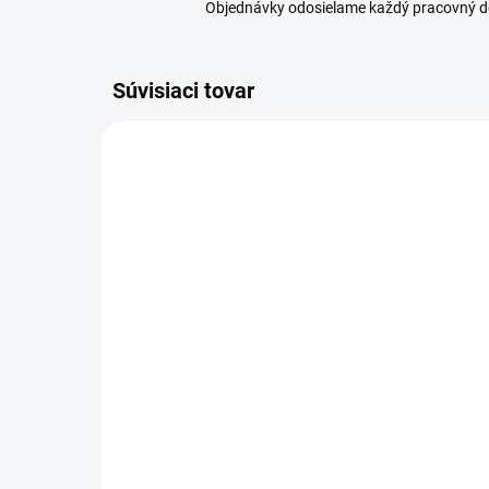
Objednávky odosielame každý pracovný d
Súvisiaci tovar
VYPREDANÉ
Orion Box na desiatu
Or
delený GIRL mix
pl
4,89 €
11