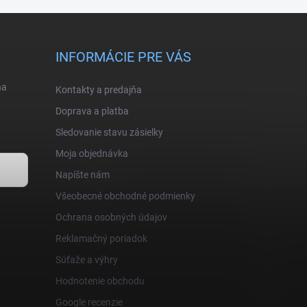
INFORMÁCIE PRE VÁS
na
Kontakty a predajňa
Doprava a platba
Sledovanie stavu zásielky
Moja objednávka
Napíšte nám
Všeobecné obchodné podmienky
Ochrana osobných údajov
Reklamačný poriadok
Súťaže a výhry
Hodnotenie obchodu
Google recenzie