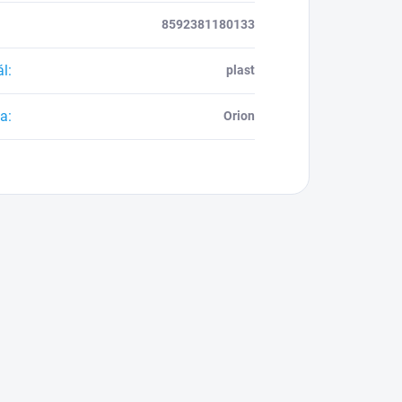
8592381180133
ál
:
plast
ca
:
Orion