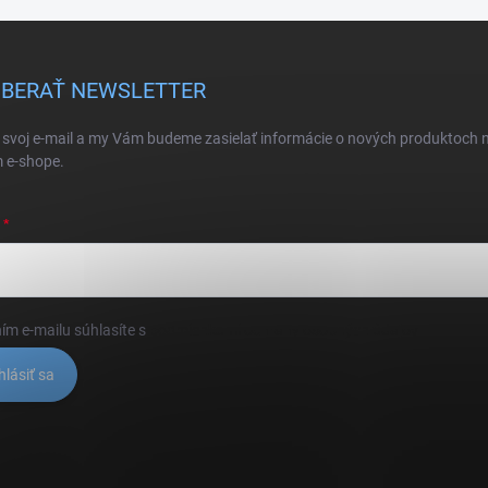
BERAŤ NEWSLETTER
 svoj e-mail a my Vám budeme zasielať informácie o nových produktoch 
 e-shope.
ím e-mailu súhlasíte s
podmienkami ochrany osobných údajov
hlásiť sa