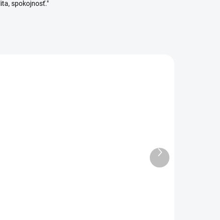
ita, spokojnosť."
Ďalší
ADOM
SKLADOM
produkt
3 KS)
(>5 KS)
Orion Box na desiatu
delený SRDIEČKA strom
4,89 €