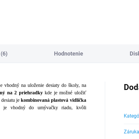
Do košíka
Do košíka
(6)
Hodnotenie
Dis
vhodný na uloženie desiaty do školy, na
Dod
ený na 2 priehradky
kde je možné uložiť
 desiatu je
kombinovaná plastová vidlička
 je vhodný do umývačky riadu, kvôli
Kategó
Záruk