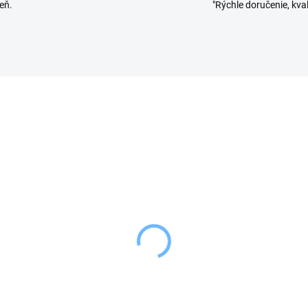
eň.
"Rýchle doručenie, kval
SKLADOM
SKL
(2 KS)
(
ion Termoska-
Orion Fľaša sklo/kov s
echovka AUTO 0,4 l
termo-obalom 0,54 l
,99 €
7,69 €