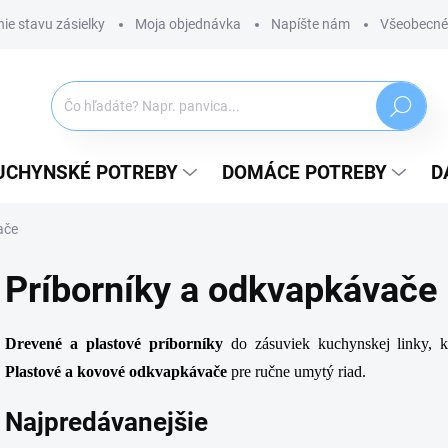
ie stavu zásielky
Moja objednávka
Napíšte nám
Všeobecné
Hľadať
UCHYNSKÉ POTREBY
DOMÁCE POTREBY
D
ače
Príborníky a odkvapkávače
Drevené a plastové príborníky
do zásuviek kuchynskej linky, k
Plastové a kovové odkvapkávače
pre ručne umytý riad.
Najpredávanejšie