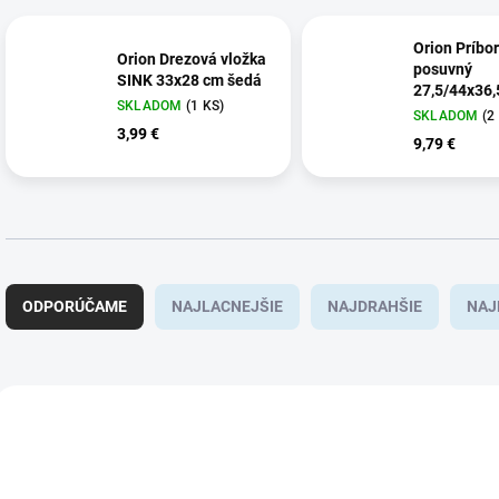
Orion Príbor
Orion Drezová vložka
posuvný
SINK 33x28 cm šedá
27,5/44x36,
SKLADOM
(1 KS)
biely
SKLADOM
(2
3,99 €
9,79 €
R
a
ODPORÚČAME
NAJLACNEJŠIE
NAJDRAHŠIE
NAJ
d
e
n
i
V
e
ý
p
p
r
i
o
s