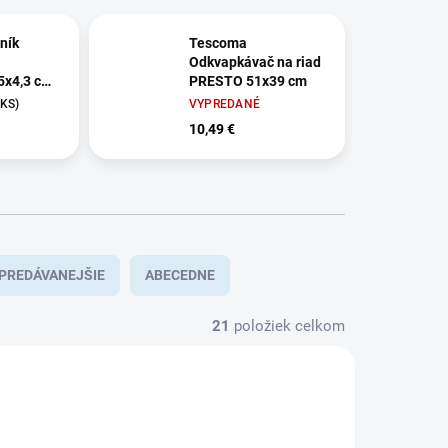
ník
Tescoma
Odkvapkávač na riad
5x4,3 cm
PRESTO 51x39 cm
 KS)
VYPREDANÉ
10,49 €
PREDÁVANEJŠIE
ABECEDNE
21
položiek celkom