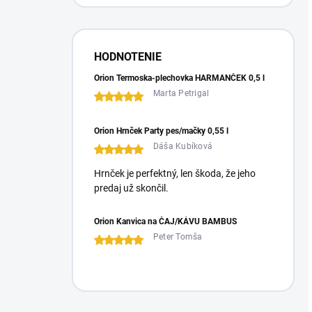
HODNOTENIE
Orion Termoska-plechovka HARMANČEK 0,5 l
Marta Petrigal
Orion Hrnček Party pes/mačky 0,55 l
Dáša Kubíková
Hrnček je perfektný, len škoda, že jeho
predaj už skončil.
Orion Kanvica na ČAJ/KÁVU BAMBUS
Peter Tomša