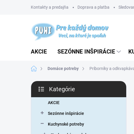
Prejsť
Kontakty a predajňa
Doprava a platba
Sledovan
na
obsah
AKCIE
SEZÓNNE INŠPIRÁCIE
K
Domov
Domáce potreby
Príborníky a odkvapkáv
B
Kategórie
o
Preskočiť
č
kategórie
n
AKCIE
ý
Sezónne inšpirácie
p
a
Kuchynské potreby
n