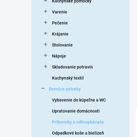
Kuchynské pomôcky
e
l
Varenie
Pečenie
Krájanie
Stolovanie
Nápoje
Skladovanie potravín
Kuchynský textil
Domáce potreby
Vybavenie do kúpeľne a WC
Upratovanie domácnosti
Príborníky a odkvapkávače
Odpadkové koše a bielizeň