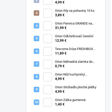
0,12 l, 6 ks
4,99 €
Orion Ihly na potraviny 10 ks
3,89 €
Orion Panvica GRANDE na
lievance/volské oká 7 pr. 27
31,99 €
cm hlboká
Orion Odkôstkovač čerešní
12,99 €
Tescoma Dóza FRESHBOX
GLASS 0,4 l až 1,5 l
11,89 €
Orion Náhradná slamka do
temo-plechovky
0,79 €
Orion Nôž kuchynský
CLASSIC 12,5 cm
4,99 €
Orion Strúhadlo ploché plátky
4,99 €
Orion Zátka gumenná
1,40 €