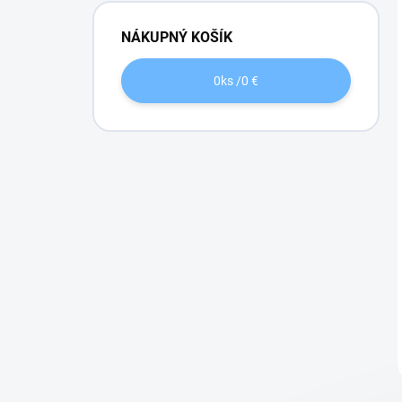
NÁKUPNÝ KOŠÍK
0
ks /
0 €