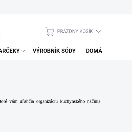
 obchodné podmienky
Ochrana osobných údajov
Reklamačný p
PRÁZDNY KOŠÍK
NÁKUPNÝ
KOŠÍK
ARČEKY
VÝROBNÍK SÓDY
DOMÁCE SPOTRE
toré vám uľahčia organizáciu kuchynského náčinia.