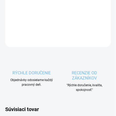
Praktický
príborník GRAY
je vhodný do
kuchynských zásuviek
na uloženie kuchynských
nožov
a iného
kuchynského náčinia.
DETAILNÉ INFORMÁCIE
OPÝTAŤ SA
RÝCHLE DORUČENIE
RECENZIE OD
ZÁKAZNÍKOV
Objednávky odosielame každý
pracovný deň.
"Rýchle doručenie, kvalita,
spokojnosť."
Súvisiaci tovar