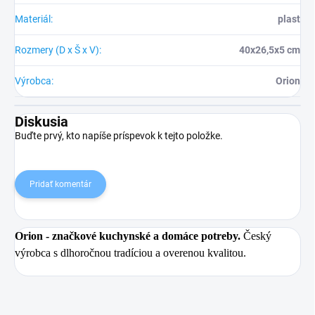
Materiál
:
plast
Rozmery (D x Š x V)
:
40x26,5x5 cm
Výrobca
:
Orion
Diskusia
Buďte prvý, kto napíše príspevok k tejto položke.
Pridať komentár
Orion
- značkové kuchynské a domáce potreby.
Český
výrobca s dlhoročnou tradíciou a overenou kvalitou.