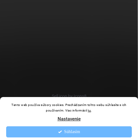
Sell icon by Icons8
Tento web používa súbory cookies. Prechádzaním tohto webu súhlasíte s ich
používaním. Viac informácií
tu
.
Nastavenie
Súhlasím
Copyright 2026
Puhi.sk
. Všetky práva vyhradené.
Upraviť nastavenie