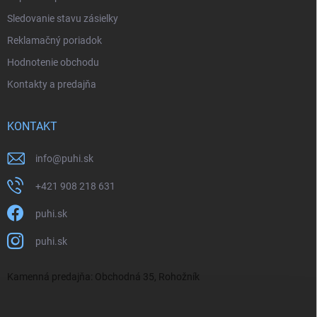
Sledovanie stavu zásielky
Reklamačný poriadok
Hodnotenie obchodu
Kontakty a predajňa
KONTAKT
info
@
puhi.sk
+421 908 218 631
puhi.sk
puhi.sk
Kamenná predajňa: Obchodná 35, Rohožník