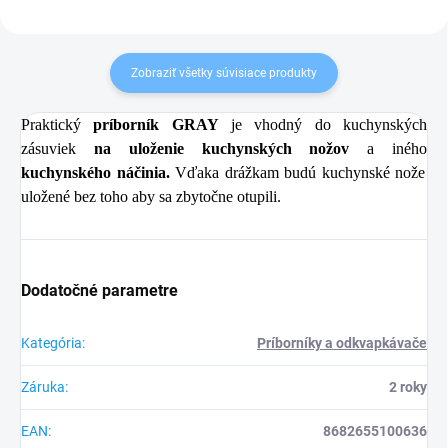
Zobraziť všetky súvisiace produkty
Praktický
príborník GRAY
je vhodný do kuchynských
zásuviek
na uloženie kuchynských nožov
a iného
kuchynského náčinia.
Vďaka drážkam budú kuchynské nože
uložené bez toho aby sa zbytočne otupili.
Dodatočné parametre
Kategória
:
Príborníky a odkvapkávače
Záruka
:
2 roky
EAN
:
8682655100636