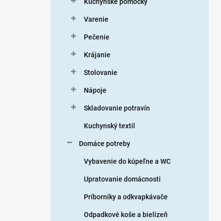
Kuchynské pomôcky
e
l
Varenie
Pečenie
Krájanie
Stolovanie
Nápoje
Skladovanie potravín
Kuchynský textil
Domáce potreby
Vybavenie do kúpeľne a WC
Upratovanie domácnosti
Príborníky a odkvapkávače
Odpadkové koše a bielizeň