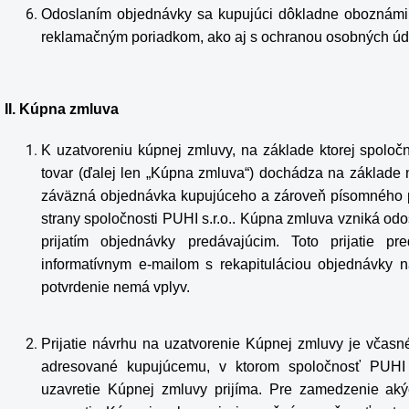
Odoslaním objednávky sa kupujúci dôkladne oboznámi
reklamačným poriadkom
, ako aj s
ochranou osobných úd
II. Kúpna zmluva
K uzatvoreniu kúpnej zmluvy, na základe ktorej spolo
tovar (ďalej len „Kúpna zmluva“) dochádza na základe 
záväzná objednávka kupujúceho a zároveň písomného pr
strany spoločnosti PUHI s.r.o.. Kúpna zmluva vzniká od
prijatím objednávky predávajúcim. Toto prijatie p
informatívnym e-mailom s rekapituláciou objednávky n
potvrdenie nemá vplyv.
Prijatie návrhu na uzatvorenie Kúpnej zmluvy je včasn
adresované kupujúcemu, v ktorom spoločnosť PUHI s
uzavretie Kúpnej zmluvy prijíma. Pre zamedzenie akýc