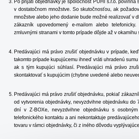
Po prijatí objednávky je spoločnosť PUHI s.r.o. povinná 
v dostatočnom množstve. So skutočnosťou, ak požado
množstve alebo jeho dodanie bude možné realizovať v d
zákazník upovedomený e-mailom alebo telefonicky
zmluvnými stranami v tomto prípade dôjde až v okamihu
Predávajúci má právo zrušiť objednávku v prípade, keď
takomto prípade kupujúcemu ihneď vráti uhradenú sumu v
ak s tým kupujúci súhlasí. Predávajúci má právo zruš
skontaktovať s kupujúcim (chybne uvedené alebo neuvede
Predávajúci má právo zrušiť objednávku, pokiaľ zákazn
od vytvorenia objednávky, nevyzdvihne objednávku do 
dní v Z-BOXe, nevyzdvihne objednávku s osobný
telefonického kontaktu a ani nekontaktuje predávajúce
tovaru v rámci objednávky, či z iného dôvodu vyplývaj