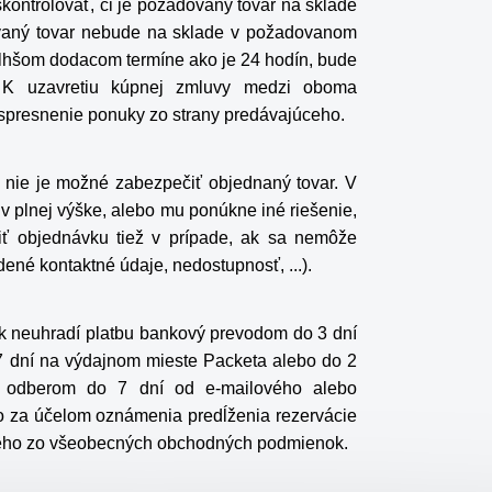
skontrolovať, či je požadovaný tovar na sklade
vaný tovar nebude na sklade v požadovanom
lhšom dodacom termíne ako je 24 hodín, bude
. K uzavretiu kúpnej zmluvy medzi oboma
 spresnenie ponuky zo strany predávajúceho.
 nie je možné zabezpečiť objednaný tovar. V
 plnej výške, alebo mu ponúkne iné riešenie,
iť objednávku tiež v prípade, ak sa nemôže
né kontaktné údaje, nedostupnosť, ...).
ík neuhradí platbu bankový prevodom do 3 dní
7 dní na výdajnom mieste Packeta alebo do 2
m odberom do 7 dní od
e-mailového alebo
ho za účelom oznámenia predĺženia rezervácie
úceho zo všeobecných obchodných podmienok.