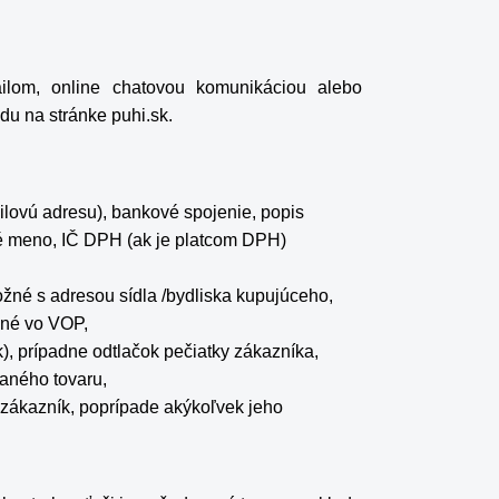
ailom, online chatovou komunikáciou alebo
odu na stránke
puhi.sk
.
mailovú adresu), bankové spojenie, popis
né meno, IČ DPH (ak je platcom DPH)
tožné s adresou sídla /bydliska kupujúceho,
dené vo VOP,
), prípadne odtlačok pečiatky zákazníka,
vaného tovaru,
 zákazník, poprípade akýkoľvek jeho