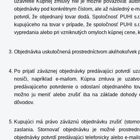
uzavretie Kúpnej zmluvy nie je možné považovať autom
objednávky pod konkrétnym číslom, ale až následný e-ma
potvrdí, že objednaný tovar dodá. Spoločnosť PUHI s.r
kupujúceho na tovar v prípade, že spoločnosť PUHI s.r
vypredania alebo pri vzniknutých omyloch kúpnej cene, 
Objednávka uskutočnená prostredníctvom akéhokoľvek pr
Po prijatí záväznej objednávky predávajúci potvrdí u
nosiči, napríklad e-mailom. Kúpna zmluva je uzat
predávajúceho potvrdenie o odoslaní objednaného to
možno ju meniť alebo zrušiť iba na základe dohody
dôvodov.
Kupujúci má právo záväznú objednávku zrušiť (storn
zaslania. Stornovať objednávku je možné prostrední
objednávky potvrdí predávajúci telefonicky alebo e-mai