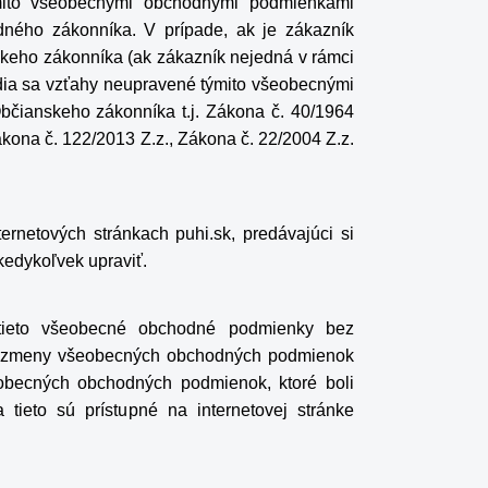
mito všeobecnými obchodnými podmienkami
dného zákonníka. V prípade, ak je zákazník
skeho zákonníka (ak zákazník nejedná v rámci
iadia sa vzťahy neupravené týmito všeobecnými
čianskeho zákonníka t.j. Zákona č. 40/1964
ákona č. 122/2013 Z.z., Zákona č. 22/2004 Z.z.
ternetových stránkach
puhi.sk
, predávajúci si
edykoľvek upraviť.
 tieto všeobecné obchodné podmienky bez
e zmeny všeobecných obchodných podmienok
eobecných obchodných podmienok, ktoré boli
tieto sú prístupné na internetovej stránke