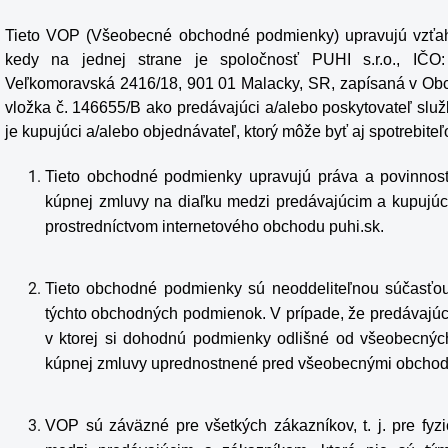
Tieto VOP (Všeobecné obchodné podmienky) upravujú vzťah
kedy na jednej strane je spoločnosť PUHI s.r.o., IČ
Veľkomoravská 2416/18, 901 01 Malacky, SR, zapísaná v Obch
vložka č. 146655/B ako predávajúci a/alebo poskytovateľ služb
je kupujúci a/alebo objednávateľ, ktorý môže byť aj spotrebiteľo
Tieto obchodné podmienky upravujú práva a povinnosti
kúpnej zmluvy na diaľku medzi predávajúcim a kupujúci
prostredníctvom internetového obchodu
puhi.sk
.
Tieto obchodné podmienky sú neoddeliteľnou súčasťou k
týchto obchodných podmienok. V prípade, že predávajúc
v ktorej si dohodnú podmienky odlišné od všeobecný
kúpnej zmluvy uprednostnené pred všeobecnými obcho
VOP sú záväzné pre všetkých zákazníkov, t. j. pre fyz