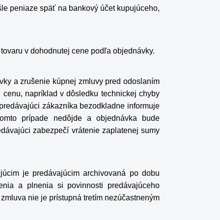
šle peniaze späť na bankový účet kupujúceho,
 tovaru v dohodnutej cene podľa objednávky.
ávky a zrušenie kúpnej zmluvy pred odoslaním
ú cenu, napríklad v dôsledku technickej chyby
 predávajúci zákazníka bezodkladne informuje
v tomto prípade nedôjde a objednávka bude
edávajúci zabezpečí vrátenie zaplatenej sumy
júcim je predávajúcim archivovaná po dobu
enia a plnenia si povinnosti predávajúceho
zmluva nie je prístupná tretím nezúčastneným