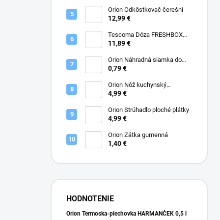
cm hlboká
Orion Odkôstkovač čerešní
12,99 €
Tescoma Dóza FRESHBOX
GLASS 0,4 l až 1,5 l
11,89 €
Orion Náhradná slamka do
temo-plechovky
0,79 €
Orion Nôž kuchynský
CLASSIC 12,5 cm
4,99 €
Orion Strúhadlo ploché plátky
4,99 €
Orion Zátka gumenná
1,40 €
HODNOTENIE
Orion Termoska-plechovka HARMANČEK 0,5 l