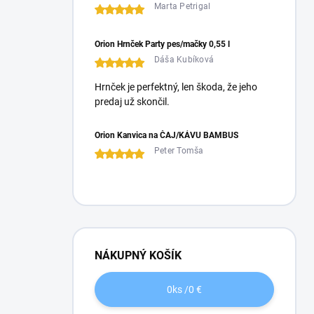
Marta Petrigal
Orion Hrnček Party pes/mačky 0,55 l
Dáša Kubíková
Hrnček je perfektný, len škoda, že jeho
predaj už skončil.
Orion Kanvica na ČAJ/KÁVU BAMBUS
Peter Tomša
NÁKUPNÝ KOŠÍK
0
ks /
0 €