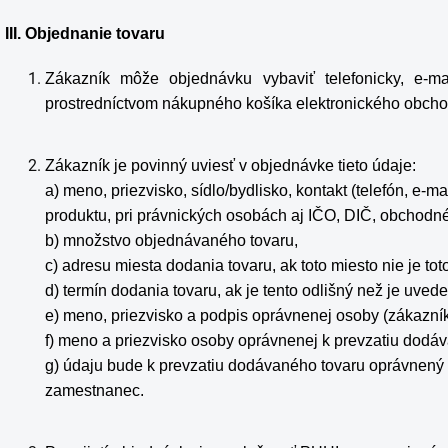
III. Objednanie tovaru
Zákazník môže objednávku vybaviť telefonicky, e-m
prostredníctvom nákupného košíka elektronického obch
Zákazník je povinný uviesť v objednávke tieto údaje:
a) meno, priezvisko, sídlo/bydlisko, kontakt (telefón, e-
produktu, pri právnických osobách aj IČO, DIČ, obchod
b) množstvo objednávaného tovaru,
c) adresu miesta dodania tovaru, ak toto miesto nie je to
d) termín dodania tovaru, ak je tento odlišný než je uve
e) meno, priezvisko a podpis oprávnenej osoby (zákazník
f) meno a priezvisko osoby oprávnenej k prevzatiu dodá
g) údaju bude k prevzatiu dodávaného tovaru oprávnený
zamestnanec.