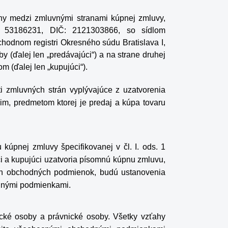
y medzi zmluvnými stranami kúpnej zmluvy,
O: 53186231, DIČ: 2121303866, so sídlom
odnom registri Okresného súdu Bratislava I,
y (ďalej len „predávajúci“) a na strane druhej
m (ďalej len „kupujúci“).
 zmluvných strán vyplývajúce z uzatvorenia
m, predmetom ktorej je predaj a kúpa tovaru
úpnej zmluvy špecifikovanej v čl. I. ods. 1
i a kupujúci uzatvoria písomnú kúpnu zmluvu,
ch obchodných podmienok, budú ustanovenia
dnými podmienkami.
ické osoby a právnické osoby. Všetky vzťahy