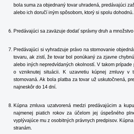
bola suma za objednaný tovar uhradená, predávajúci za
alebo ich doručí iným spôsobom, ktorý si spolu dohodnú.
Predávajúci sa zaväzuje dodať správny druh a množstvo
Predávajúci si vyhradzuje právo na stornovanie objedn
tovaru, ak zistí, že tovar bol ponúkaný za zjavne chybn
alebo iných nepredvídaných okolností. V takom prípade
o vzniknutej situácii. K uzavretiu kúpnej zmluvy 
stornovaná. Ak bola platba za tovar už uskutočnená, pr
najneskôr do 14 dní.
Kúpna zmluva uzatvorená medzi predávajúcim a kupu
najmenej piatich rokov za účelom jej úspešného pln
vyplývajúce mu z osobitných právnych predpisov. Kúpna 
stranám.