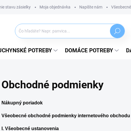
ie stavu zásielky
Moja objednávka
Napíšte nám
Všeobecné
Hľadať
UCHYNSKÉ POTREBY
DOMÁCE POTREBY
D
Obchodné podmienky
Nákupný poriadok
Všeobecné obchodné podmienky internetového obchod
I. Všeobecné ustanovenia