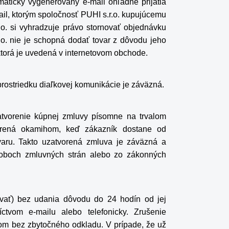
aticky vygenerovaný e-mail ohľadne prijatia
il, ktorým spoločnosť PUHI s.r.o. kupujúcemu
.o. si vyhradzuje právo stornovať objednávku
.o. nie je schopná dodať tovar z dôvodu jeho
ktorá je uvedená v internetovom obchode.
ostriedku diaľkovej komunikácie je záväzná.
zatvorenie kúpnej zmluvy písomne na trvalom
vorená okamihom, keď zákazník dostane od
varu. Takto uzatvorená zmluva je záväzná a
 oboch zmluvných strán alebo zo zákonných
ovať) bez udania dôvodu do 24 hodín od jej
ctvom e-mailu alebo telefonicky. Zrušenie
lom bez zbytočného odkladu. V prípade, že už