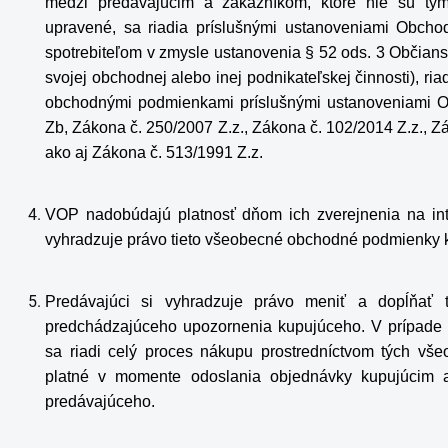
medzi predávajúcim a zákazníkom, ktoré nie sú tý
upravené, sa riadia príslušnými ustanoveniami Obcho
spotrebiteľom v zmysle ustanovenia § 52 ods. 3 Občian
svojej obchodnej alebo inej podnikateľskej činnosti), r
obchodnými podmienkami príslušnými ustanoveniami Ob
Zb, Zákona č. 250/2007 Z.z., Zákona č. 102/2014 Z.z., Z
ako aj Zákona č. 513/1991 Z.z.
VOP nadobúdajú platnosť dňom ich zverejnenia na in
vyhradzuje právo tieto všeobecné obchodné podmienky k
Predávajúci si vyhradzuje právo meniť a dopĺňať
predchádzajúceho upozornenia kupujúceho. V prípad
sa riadi celý proces nákupu prostredníctvom tých vš
platné v momente odoslania objednávky kupujúcim a 
predávajúceho.