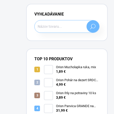
VYHĽADÁVANIE
Hľadať
TOP 10 PRODUKTOV
Orion Mucholapka ruka, mix
1,89 €
Orion Pohár na dezert SRDCE
0,12 l, 6 ks
4,99 €
Orion Ihly na potraviny 10 ks
3,89 €
Orion Panvica GRANDE na
lievance/volské oká 7 pr. 27
31,99 €