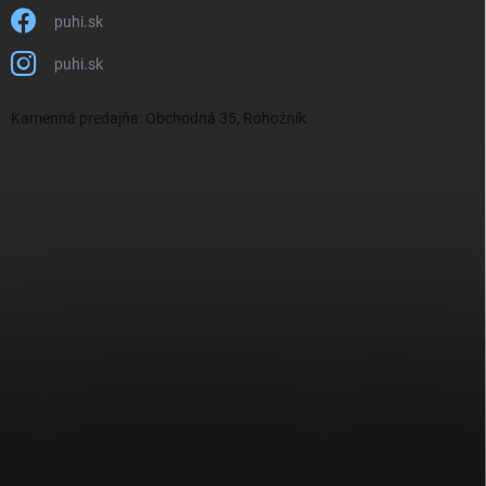
puhi.sk
puhi.sk
Kamenná predajňa: Obchodná 35, Rohožník