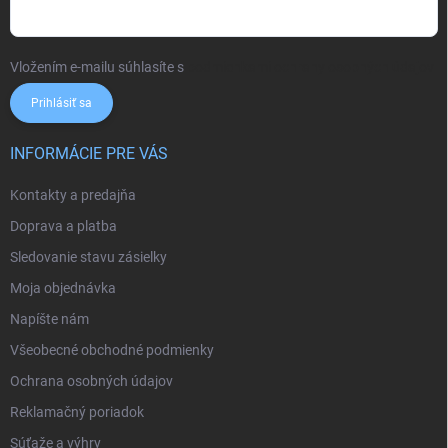
Vložením e-mailu súhlasíte s
podmienkami ochrany osobných údajov
Prihlásiť sa
INFORMÁCIE PRE VÁS
Kontakty a predajňa
Doprava a platba
Sledovanie stavu zásielky
Moja objednávka
Napíšte nám
Všeobecné obchodné podmienky
Ochrana osobných údajov
Reklamačný poriadok
Súťaže a výhry