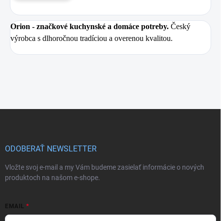
Orion
- značkové kuchynské a domáce potreby.
Český
výrobca s dlhoročnou tradíciou a overenou kvalitou.
Z
á
p
ä
ODOBERAŤ NEWSLETTER
t
i
Vložte svoj e-mail a my Vám budeme zasielať informácie o nových
e
produktoch na našom e-shope.
EMAIL