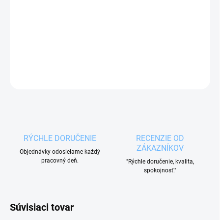
Termotaška TERMO s objemom 5,5 l
disponuje
predným vreckom, popruhom, uchom a zatváraním
na zips.
DETAILNÉ INFORMÁCIE
OPÝTAŤ SA
RÝCHLE DORUČENIE
RECENZIE OD
ZÁKAZNÍKOV
Objednávky odosielame každý
pracovný deň.
"Rýchle doručenie, kvalita,
spokojnosť."
Súvisiaci tovar