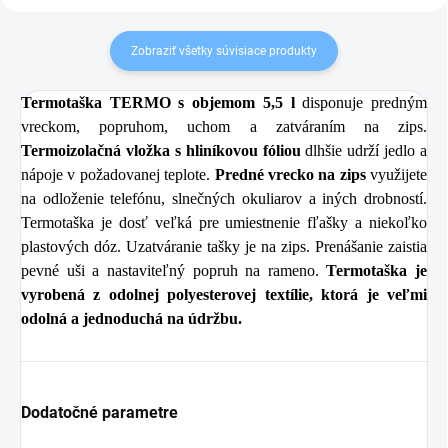
Zobraziť všetky súvisiace produkty
Termotaška TERMO s objemom 5,5 l
disponuje predným
vreckom, popruhom, uchom a zatváraním na zips.
Termoizolačná vložka s hliníkovou fóliou
dlhšie udrží jedlo a
nápoje v požadovanej teplote.
Predné vrecko na zips
využijete
na odloženie telefónu, slnečných okuliarov a iných drobností.
Termotaška je dosť veľká pre umiestnenie fľašky a niekoľko
plastových dóz. Uzatváranie tašky je na zips. Prenášanie zaistia
pevné uši a nastaviteľný popruh na rameno.
Termotaška je
vyrobená z odolnej polyesterovej textílie, ktorá je veľmi
odolná a jednoduchá na údržbu.
Dodatočné parametre