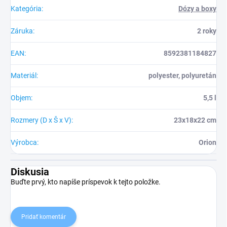
Kategória
:
Dózy a boxy
Záruka
:
2 roky
EAN
:
8592381184827
Materiál
:
polyester, polyuretán
Objem
:
5,5 l
Rozmery (D x Š x V)
:
23x18x22 cm
Výrobca
:
Orion
Diskusia
Buďte prvý, kto napíše príspevok k tejto položke.
Pridať komentár