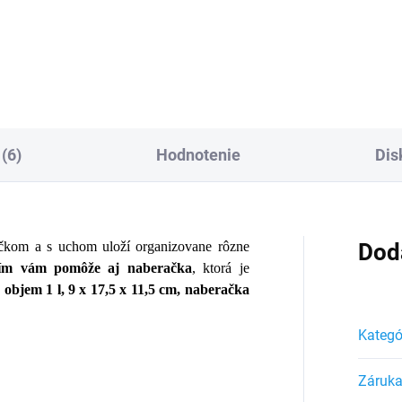
Detail
(6)
Hodnotenie
Dis
čkom a s uchom uloží organizovane rôzne
Dod
ím vám pomôže aj naberačka
, ktorá je
:
objem 1 l, 9 x 17,5 x 11,5 cm, naberačka
Kategó
Záruk