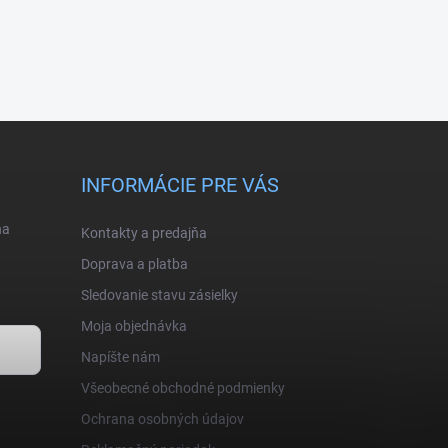
INFORMÁCIE PRE VÁS
na
Kontakty a predajňa
Doprava a platba
Sledovanie stavu zásielky
Moja objednávka
Napíšte nám
Všeobecné obchodné podmienky
Ochrana osobných údajov