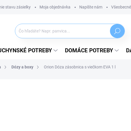
ie stavu zásielky
Moja objednávka
Napíšte nám
Všeobecné
Hľadať
UCHYNSKÉ POTREBY
DOMÁCE POTREBY
D
n
Dózy a boxy
Orion Dóza zásobnica s viečkom EVA 1 l
ZNAČKA:
ORION
6,89 €
5,60 € bez DPH
Jednotková
SKLADOM
(>5 KS)
cena:
MÔŽEME DORUČIŤ DO:
11.08.