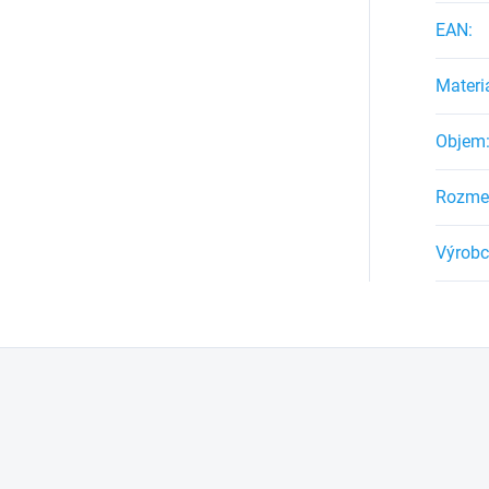
EAN
:
Materi
Objem
Rozme
Výrob