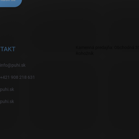
Kamenná predajňa: Obchodná 35
TAKT
Rohožník
info
@
puhi.sk
+421 908 218 631
puhi.sk
puhi.sk