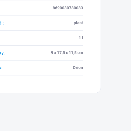
8690030780083
ál
:
plast
:
1 l
ry
:
9 x 17,5 x 11,5 cm
ca
:
Orion