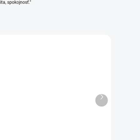
ita, spokojnosť."
Ďalší
DANÉ
SKLADOM
produkt
(4 KS)
 l
Orion Dóza dávkovacia
2,4 l
6,69 €
l