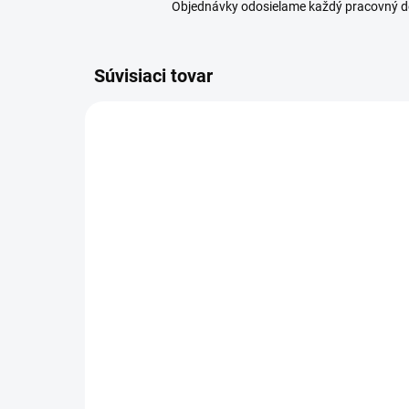
Objednávky odosielame každý pracovný d
Súvisiaci tovar
SKLADOM
(4 KS)
Or
Orion Dóza dávkovacia
PET
1,2 l /1,7 l
6,
4,89 €
od