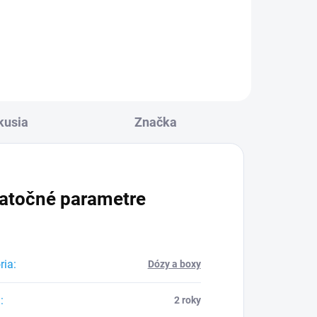
Do košíka
kusia
Značka
atočné parametre
ria
:
Dózy a boxy
a
:
2 roky