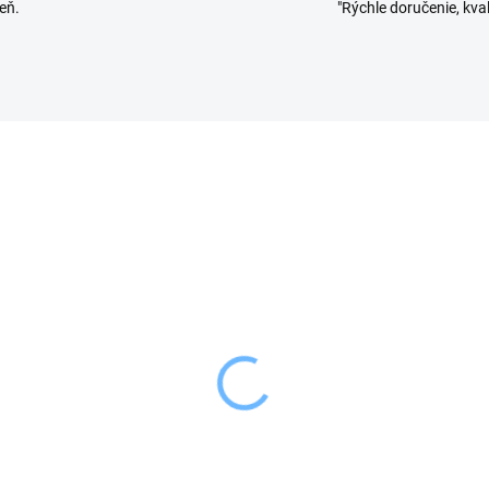
eň.
"Rýchle doručenie, kval
VYPREDANÉ
VYPRE
ion Dóza dávkovacia
Orion Dóza hranatá 1,4
RA 1,5 l
7,89 €
49 €
Detai