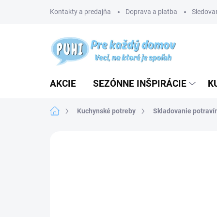
Prejsť
Kontakty a predajňa
Doprava a platba
Sledovan
na
obsah
AKCIE
SEZÓNNE INŠPIRÁCIE
K
Domov
Kuchynské potreby
Skladovanie potraví
Neohodnotené
Podrobnosti hodnotenia