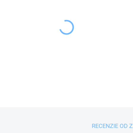
−
+
Dóza zásobnica EVA 1 
organizovane rôzne koreni
DETAILNÉ INFORMÁCIE
RECENZIE OD 