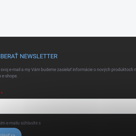
BERAŤ NEWSLETTER
 svoj e-mail a my Vám budeme zasielať informácie o nových produktoch 
 e-shope.
ím e-mailu súhlasíte s
podmienkami ochrany osobných údajov
hlásiť sa