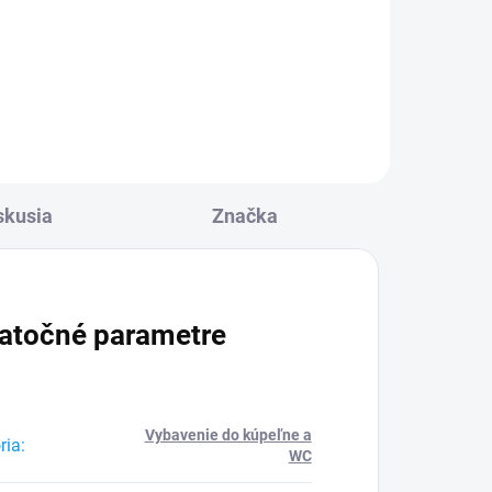
Do košíka
skusia
Značka
atočné parametre
Vybavenie do kúpeľne a
ria
:
WC