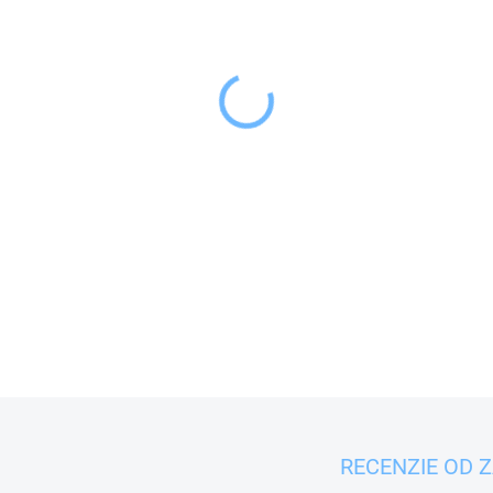
−
+
Dávkovač mydla alebo sa
kúpeľne.
DETAILNÉ INFORMÁCIE
RECENZIE OD 