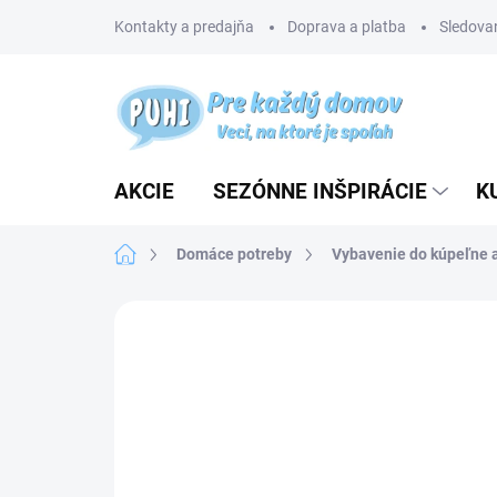
Prejsť
Kontakty a predajňa
Doprava a platba
Sledovan
na
obsah
AKCIE
SEZÓNNE INŠPIRÁCIE
K
Domov
Domáce potreby
Vybavenie do kúpeľne 
1 hodnotenie
Podrobnosti hodnotenia
ZN