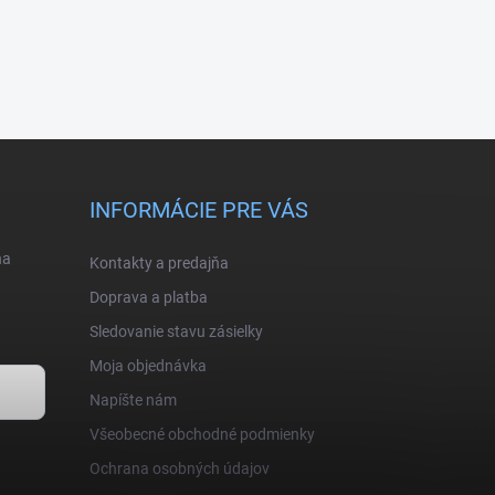
INFORMÁCIE PRE VÁS
na
Kontakty a predajňa
Doprava a platba
Sledovanie stavu zásielky
Moja objednávka
Napíšte nám
Všeobecné obchodné podmienky
Ochrana osobných údajov