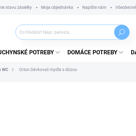
ie stavu zásielky
Moja objednávka
Napíšte nám
Všeobecné
Hľadať
UCHYNSKÉ POTREBY
DOMÁCE POTREBY
D
a WC
Orion Dávkovač mydla s dózou
AČKA:
ORION
9,49 €
7,72 € bez DPH
Jednotková
SKLADOM
(4 KS)
cena:
MÔŽEME DORUČIŤ DO:
11.08.