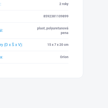
a
:
2 roky
8592381109899
plast, polyuretanová
ál
:
pena
y (D x Š x V)
:
15 x 7 x 20 cm
ca
:
Orion