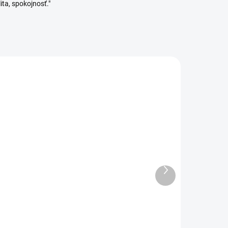
ita, spokojnosť."
ADOM
SKLADOM
Ďalší
1 KS)
(2 KS)
produkt
Orion Lopta na pranie
bielizne 2 ks
rna
5,39 €