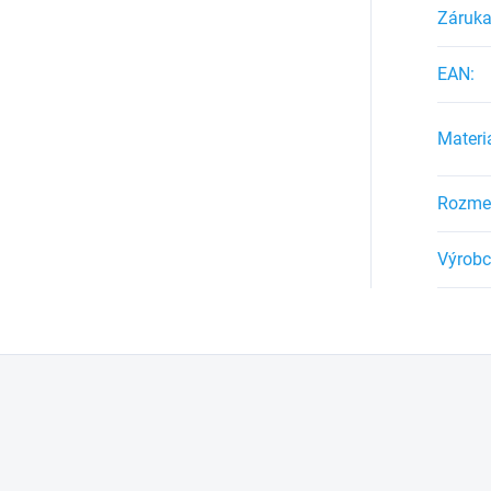
Záruk
EAN
:
Materi
Rozmer
Výrob