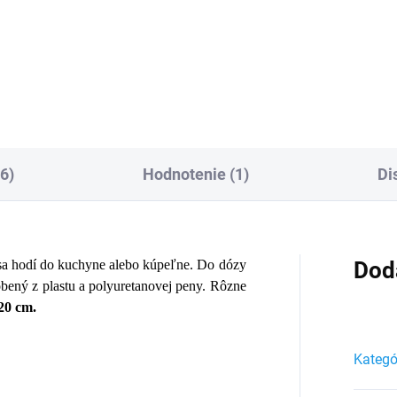
7,49 €
Do košíka
Do košíka
6)
Hodnotenie (1)
Di
a hodí do kuchyne alebo kúpeľne. Do dózy
Dod
bený z plastu a polyuretanovej peny. Rôzne
 20 cm.
Kategó