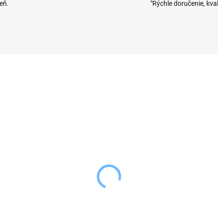
eň.
"Rýchle doručenie, kval
SKLADOM
SKL
(1 KS)
(
ion Drezová vložka
Orion Dávkováč mydla
NK 33x28 cm šedá
BLACK Wooden s
organizérom 0,38 l čie
99 €