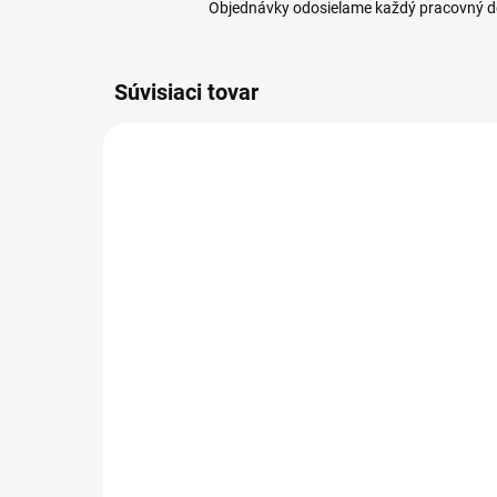
Objednávky odosielame každý pracovný d
Súvisiaci tovar
SKLADOM
(2 KS)
Orion Kôš na bielizeň
Or
rozkladací KEMP 38 l
SI
19,99 €
3,