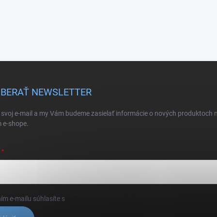
BERAŤ NEWSLETTER
 svoj e-mail a my Vám budeme zasielať informácie o nových produktoch 
 e-shope.
ím e-mailu súhlasíte s
podmienkami ochrany osobných údajov