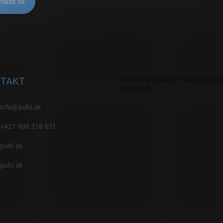
hlásiť sa
Kamenná predajňa: Obchodná 35
TAKT
Rohožník
info
@
puhi.sk
+421 908 218 631
puhi.sk
puhi.sk