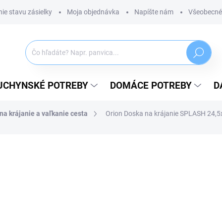
ie stavu zásielky
Moja objednávka
Napíšte nám
Všeobecné
Hľadať
UCHYNSKÉ POTREBY
DOMÁCE POTREBY
D
na krájanie a vaľkanie cesta
Orion Doska na krájanie SPLASH 24,
ZNAČKA:
ORION
5,99 €
4,87 € bez DPH
Jednotková
SKLADOM
(5 KS)
cena:
MÔŽEME DORUČIŤ DO:
11.08.