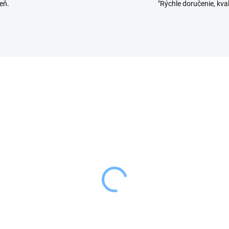
eň.
"Rýchle doručenie, kval
SKLADOM
VYPRE
(>5 KS)
Orion Dóza na maslo
on Krájač na vajce
WHITELINE porcelán
99 €
11,49 €