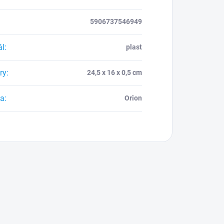
5906737546949
ál
:
plast
ry
:
24,5 x 16 x 0,5 cm
ca
:
Orion