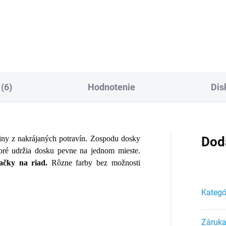
Do košíka
Detai
(6)
Hodnotenie
Dis
utiny z nakrájaných potravín. Zospodu dosky
Dod
toré udržia dosku pevne na jednom mieste.
čky na riad.
Rôzne farby bez možnosti
Kategó
Záruk