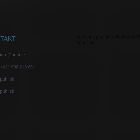
Kamenná predajňa: Obchodná 35
TAKT
Rohožník
info
@
puhi.sk
+421 908 218 631
puhi.sk
puhi.sk