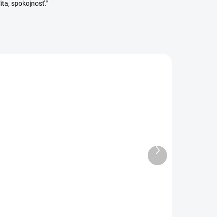
ita, spokojnosť."
Ďalší
DANÉ
SKLADOM
produkt
(3 KS)
Orion Krájač na jablká
LUXY celokovový
12,99 €