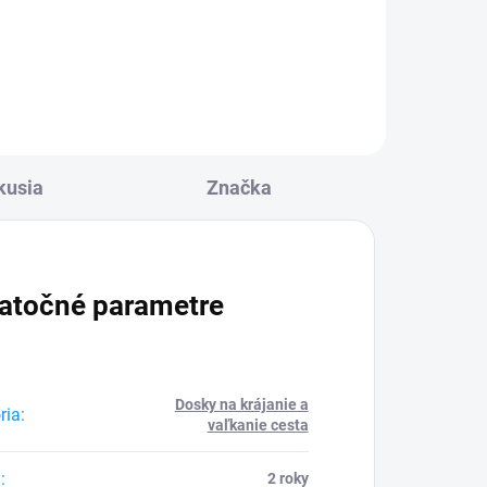
l
Do košíka
kusia
Značka
atočné parametre
Dosky na krájanie a
ria
:
vaľkanie cesta
a
:
2 roky