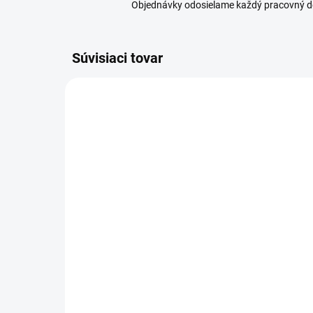
Objednávky odosielame každý pracovný d
Súvisiaci tovar
SKLADOM
(2 KS)
Tescoma Krájacia doska
Ori
PRECIOSO, 3 veľkosti
4,
14,90 €
od