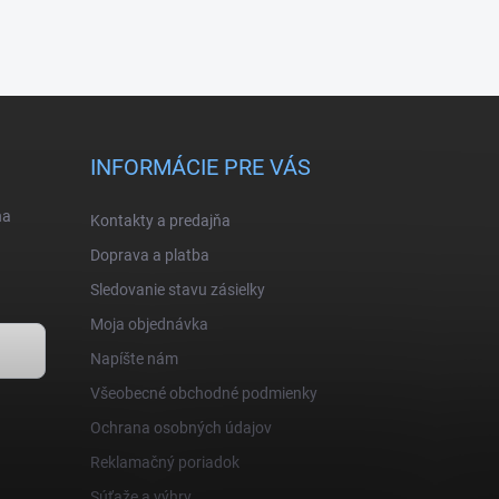
INFORMÁCIE PRE VÁS
na
Kontakty a predajňa
Doprava a platba
Sledovanie stavu zásielky
Moja objednávka
Napíšte nám
Všeobecné obchodné podmienky
Ochrana osobných údajov
Reklamačný poriadok
Súťaže a výhry