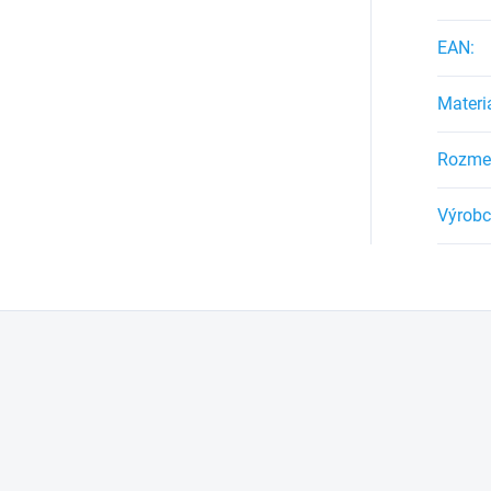
EAN
:
Materi
Rozme
Výrob