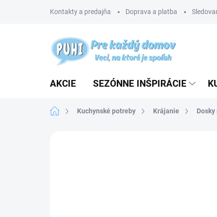
Prejsť
Kontakty a predajňa
Doprava a platba
Sledovan
na
obsah
AKCIE
SEZÓNNE INŠPIRÁCIE
K
Domov
Kuchynské potreby
Krájanie
Dosky 
Neohodnotené
Podrobnosti hodnotenia