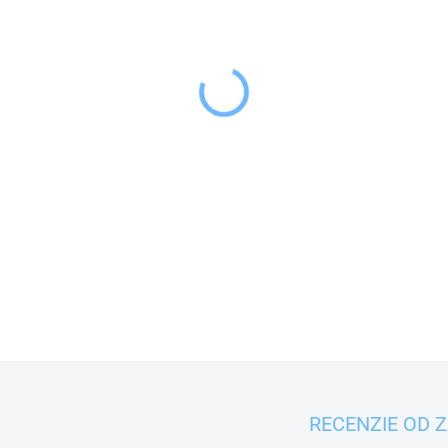
−
+
Krájacia doska s drážkou, 
DETAILNÉ INFORMÁCIE
RECENZIE OD 