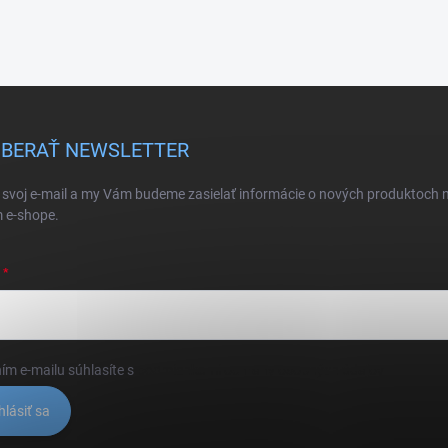
BERAŤ NEWSLETTER
 svoj e-mail a my Vám budeme zasielať informácie o nových produktoch 
 e-shope.
ím e-mailu súhlasíte s
podmienkami ochrany osobných údajov
hlásiť sa