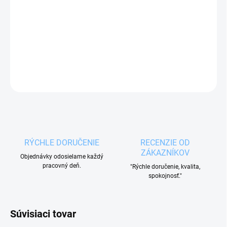
Silikónová forma na pečenie s motívom labky vám
umožnia upiecť naraz 20 ks labiek.
DETAILNÉ INFORMÁCIE
OPÝTAŤ SA
RÝCHLE DORUČENIE
RECENZIE OD
ZÁKAZNÍKOV
Objednávky odosielame každý
pracovný deň.
"Rýchle doručenie, kvalita,
spokojnosť."
Súvisiaci tovar