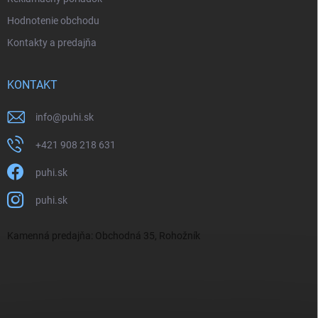
Hodnotenie obchodu
Kontakty a predajňa
KONTAKT
info
@
puhi.sk
+421 908 218 631
puhi.sk
puhi.sk
Kamenná predajňa: Obchodná 35, Rohožník