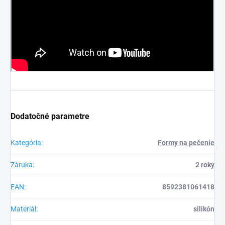
Dodatočné parametre
Kategória
:
Formy na pečenie
Záruka
:
2 roky
EAN
:
8592381061418
Materiál
:
silikón