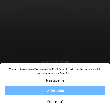
Sell icon by Icons8
Tento web používa súbory cookies. Prechádzaním tohto webu súhlasíte s ich
používaním. Viac informácií
tu
.
Nastavenie
Súhlasím
Copyright 2026
Puhi.sk
. Všetky práva vyhradené.
Upraviť nastavenie
cookies
Odmietnuť
Vytvoril Shoptet