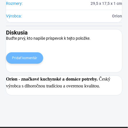
Rozmery
:
29,5 x 17,5 x 1 cm
Výrobca
:
Orion
Diskusia
Buďte prvý, kto napíše príspevok k tejto položke.
Pridať komentár
Orion
- značkové kuchynské a domáce potreby.
Český
výrobca s dlhoročnou tradíciou a overenou kvalitou.