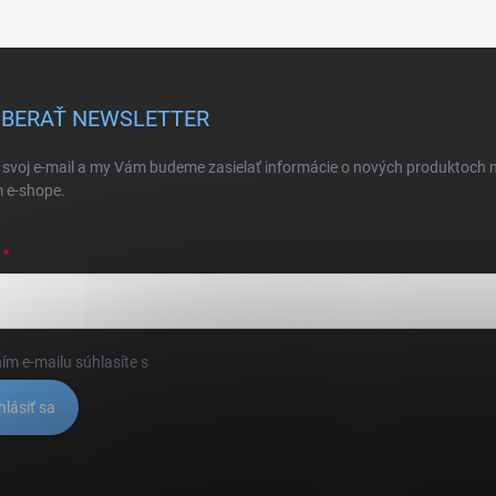
BERAŤ NEWSLETTER
 svoj e-mail a my Vám budeme zasielať informácie o nových produktoch 
 e-shope.
ím e-mailu súhlasíte s
podmienkami ochrany osobných údajov
hlásiť sa