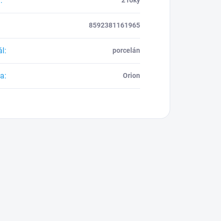
a
:
8592381161965
ál
:
porcelán
ca
:
Orion