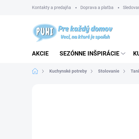
Prejsť
Kontakty a predajňa
Doprava a platba
Sledovan
na
obsah
AKCIE
SEZÓNNE INŠPIRÁCIE
K
Domov
Kuchynské potreby
Stolovanie
Tani
Neohodnotené
Podrobnosti hodnotenia