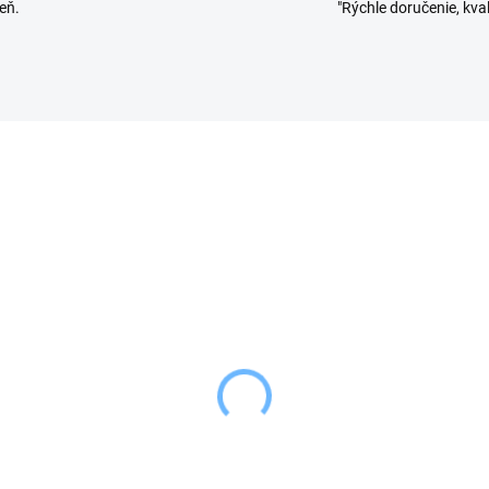
eň.
"Rýchle doručenie, kval
SKLADOM
SKL
(1 KS)
(
on Príborník posuvný
Orion Príborník DEM
,5/44x36,5x4,3 cm šedý
34x26,5 cm
transparentný
79 €