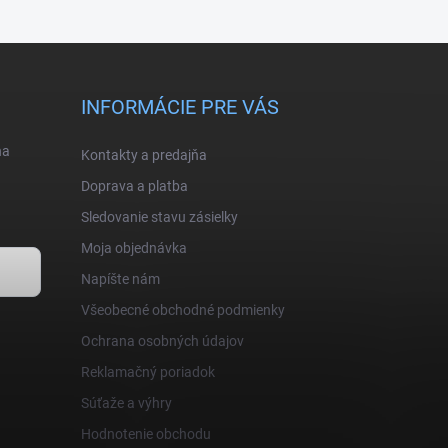
INFORMÁCIE PRE VÁS
na
Kontakty a predajňa
Doprava a platba
Sledovanie stavu zásielky
Moja objednávka
Napíšte nám
Všeobecné obchodné podmienky
Ochrana osobných údajov
Reklamačný poriadok
Súťaže a výhry
Hodnotenie obchodu