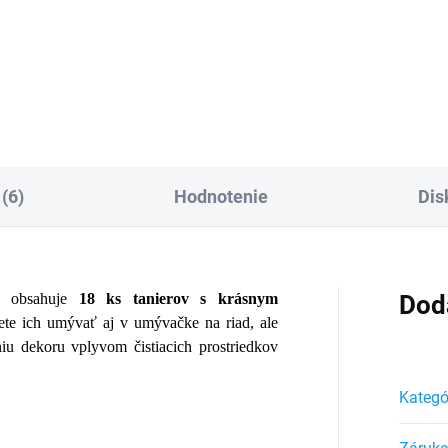
4,99 €
Do košíka
Do košíka
(6)
Hodnotenie
Dis
N obsahuje
18 ks tanierov s krásnym
Dod
ete ich umývať aj v umývačke na riad, ale
u dekoru vplyvom čistiacich prostriedkov
Kategó