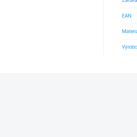
Záruk
EAN
:
Materi
Výrob