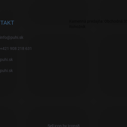
Kamenná predajňa: Obchodná 35
TAKT
Rohožník
info
@
puhi.sk
+421 908 218 631
puhi.sk
puhi.sk
Sell icon by Icons8