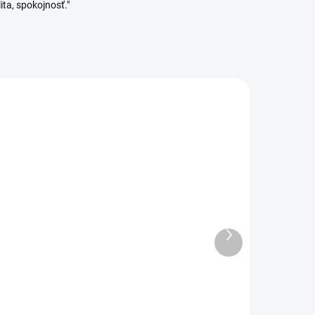
ita, spokojnosť."
ADOM
VYPREDANÉ
Ďalší
3 KS)
Orion Jedálenské príbory
produkt
PLAIN 24 ks
34,99 €