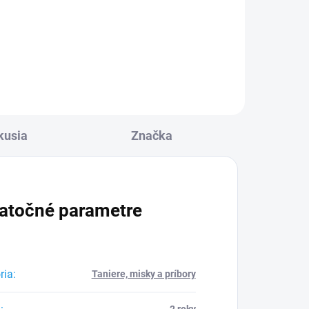
Detail
kusia
Značka
atočné parametre
ria
:
Taniere, misky a príbory
2 roky