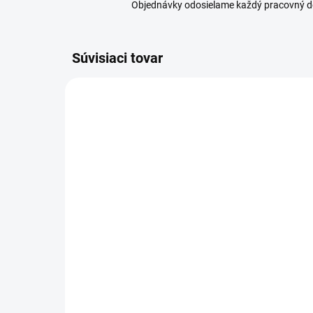
Objednávky odosielame každý pracovný d
Súvisiaci tovar
SKLADOM
(1 KS)
Orion Jedálenské príbory
Ori
SATIN 24 ks
27
41,99 €
9,