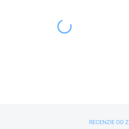
−
+
Jedálenská porcelánová 
krásnym dekorom.
DETAILNÉ INFORMÁCIE
RECENZIE OD 