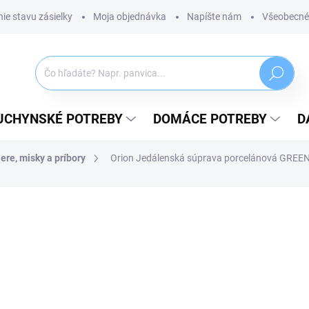
ie stavu zásielky
Moja objednávka
Napíšte nám
Všeobecné
Hľadať
UCHYNSKÉ POTREBY
DOMÁCE POTREBY
D
ere, misky a príbory
Orion Jedálenská súprava porcelánová GREEN
ZNAČKA:
ORION
62,99 €
51,21 € bez DPH
Jednotková
SKLADOM
(1 KS)
cena:
MÔŽEME DORUČIŤ DO:
10.08.