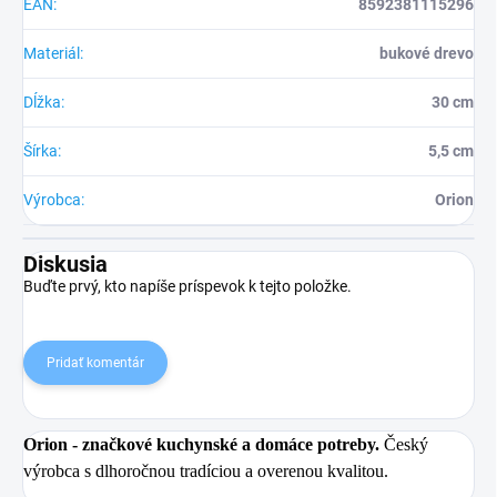
EAN
:
8592381115296
Materiál
:
bukové drevo
Dĺžka
:
30 cm
Šírka
:
5,5 cm
Výrobca
:
Orion
Diskusia
Buďte prvý, kto napíše príspevok k tejto položke.
Pridať komentár
Orion
- značkové kuchynské a domáce potreby.
Český
výrobca s dlhoročnou tradíciou a overenou kvalitou.