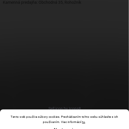
Kamenná predajňa: Obchodná 35, Rohožník
Sell icon by Icons8
Tento web používa súbory cookies. Prechádzaním tohto webu súhlasíte s ich
používaním. Viac informácií
tu
.