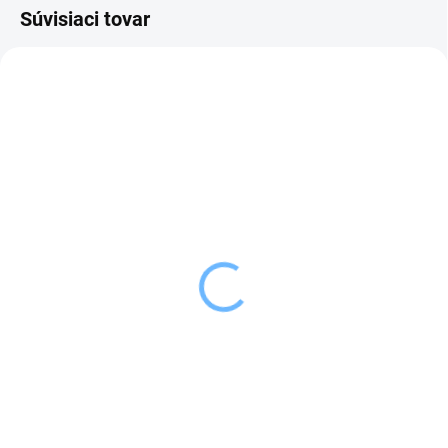
Súvisiaci tovar
SKLADOM
VYPREDANÉ
(5 KS)
Orion Kliešte v tvare
Orion Panvica GRANDE
obracačky 26 cm
pr. 26 cm s nepriľnavým
5,99 €
povrchom
27,99 €
Detail
Do košíka