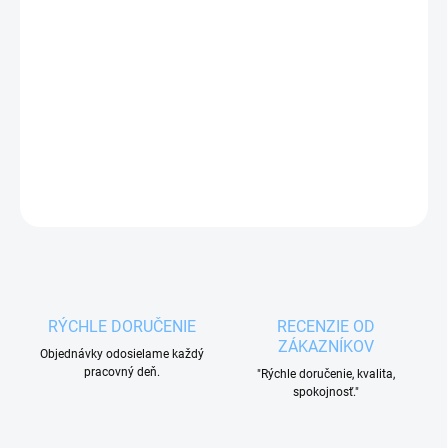
Veselá rovná obracačka na varenie s úsmevom je
šikovná pomôcka pri varení i pečení. Obracačka je
vyrobená z bukového dreva.
DETAILNÉ INFORMÁCIE
OPÝTAŤ SA
RÝCHLE DORUČENIE
RECENZIE OD
ZÁKAZNÍKOV
Objednávky odosielame každý
pracovný deň.
"Rýchle doručenie, kvalita,
spokojnosť."