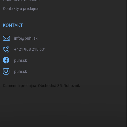
Kontakty a predajňa
KONTAKT
info
@
puhi.sk
+421 908 218 631
puhi.sk
puhi.sk
Kamenná predajňa: Obchodná 35, Rohožník