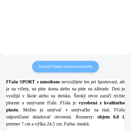
6,99 €
4,79 €
Do košíka
Do košíka
Zobraziť všetky súvisiace produkty
Fľašu SPORT s náustkom
nevyužijete len pri športovaní, ale
ja na výlety, na pitie doma alebo na pitie na záhrade. Deti ju
využijú v škole alebo na ihrisku. Široký otvor zaručí rýchle
plnenie a umývanie fľaše. Fľaša je
vyrobená z kvalitného
plastu
. Možno ju umývať v umývačke na riad. Fľašu
odporúčame skladovať otvorenú. Rozmery:
objem 0,8 l
,
priemer 7 cm a výška 24,5 cm. Farba: modrá.