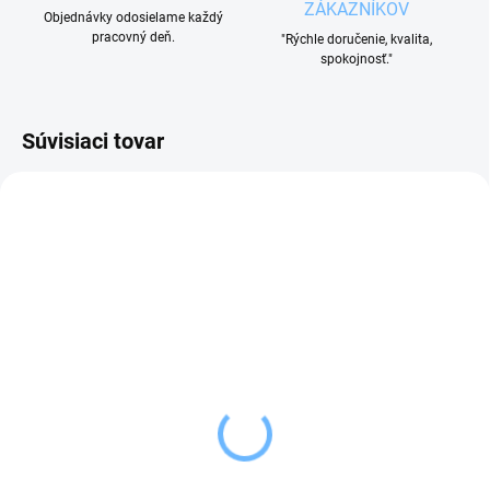
ZÁKAZNÍKOV
Objednávky odosielame každý
pracovný deň.
"Rýchle doručenie, kvalita,
spokojnosť."
Súvisiaci tovar
SKLADOM
SKLADOM
(5 KS)
(1 KS)
Orion Fľaša SPORT 0,8 l
Orion Box na desiatu
zelená
BRAN