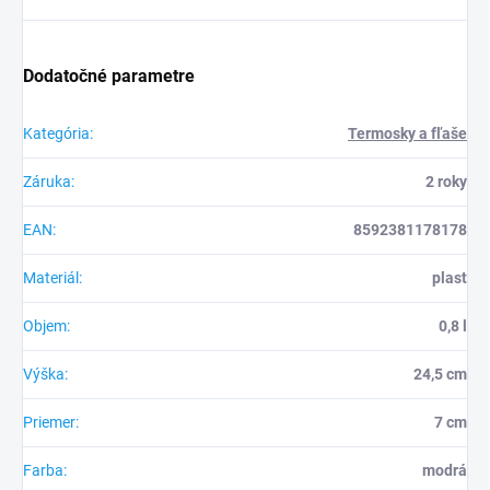
Dodatočné parametre
Kategória
:
Termosky a fľaše
Záruka
:
2 roky
EAN
:
8592381178178
Materiál
:
plast
Objem
:
0,8 l
Výška
:
24,5 cm
Priemer
:
7 cm
Farba
:
modrá