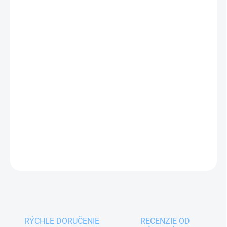
11.08.2026
MOŽNOSTI
DORUČENIA
−
+
Pridať do košíka
Fľašu SPORT s náustkom
nevyužijete len pri
športovaní, ale ja na výlety, na pitie doma alebo na
pitie na záhrade.
DETAILNÉ INFORMÁCIE
OPÝTAŤ SA
RÝCHLE DORUČENIE
RECENZIE OD