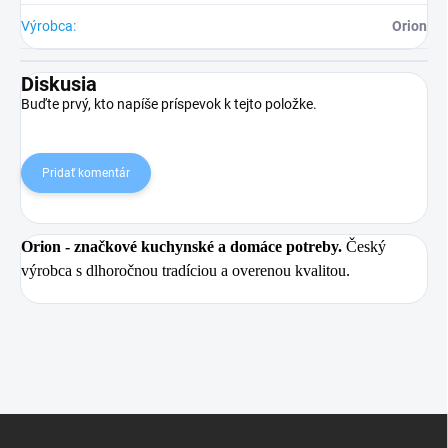
Výrobca
:
Orion
Diskusia
Buďte prvý, kto napíše príspevok k tejto položke.
Pridať komentár
Orion
- značkové kuchynské a domáce potreby.
Český
výrobca s dlhoročnou tradíciou a overenou kvalitou.
Z
á