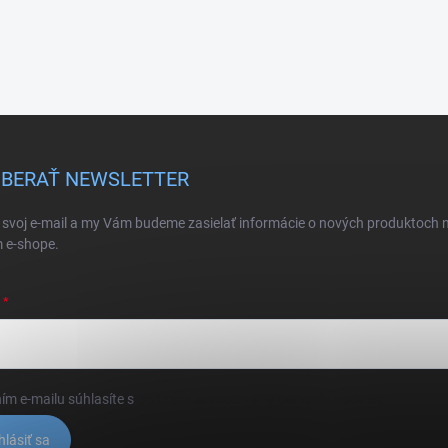
BERAŤ NEWSLETTER
 svoj e-mail a my Vám budeme zasielať informácie o nových produktoch 
 e-shope.
ím e-mailu súhlasíte s
podmienkami ochrany osobných údajov
hlásiť sa