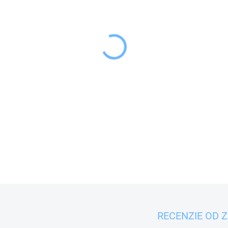
−
+
Silikónová forma s motí
chutné čokoládové dobroty
DETAILNÉ INFORMÁCIE
RECENZIE OD 