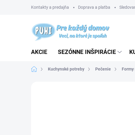
Prejsť
Kontakty a predajňa
Doprava a platba
Sledovan
na
obsah
AKCIE
SEZÓNNE INŠPIRÁCIE
K
Domov
Kuchynské potreby
Pečenie
Formy 
Neohodnotené
Podrobnosti hodnotenia