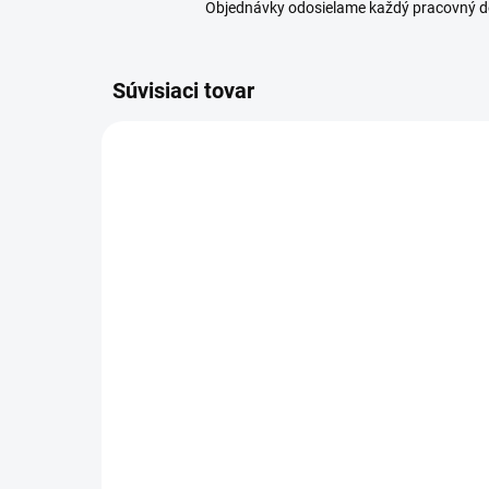
Objednávky odosielame každý pracovný d
Súvisiaci tovar
SKLADOM
(2 KS)
Or
Orion Forma silikónová
na
na pečenie JARNÁ
11
7,49 €