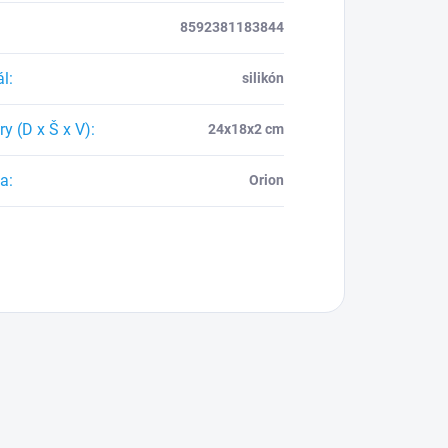
8592381183844
ál
:
silikón
y (D x Š x V)
:
24x18x2 cm
ca
:
Orion