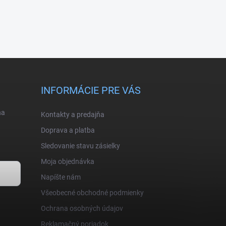
INFORMÁCIE PRE VÁS
na
Kontakty a predajňa
Doprava a platba
Sledovanie stavu zásielky
Moja objednávka
Napíšte nám
Všeobecné obchodné podmienky
Ochrana osobných údajov
Reklamačný poriadok