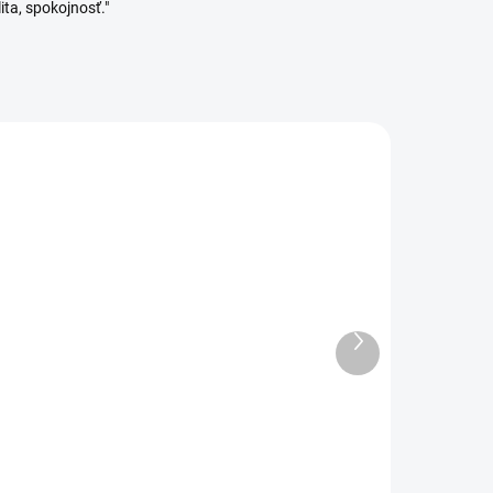
ita, spokojnosť."
Ďalší
ADOM
SKLADOM
produkt
1 KS)
(>5 KS)
a
Orion Forma silikónová
na pečenie VAJÍČKA
6,19 €