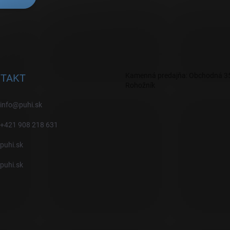
Kamenná predajňa: Obchodná 35
TAKT
Rohožník
info
@
puhi.sk
+421 908 218 631
puhi.sk
puhi.sk