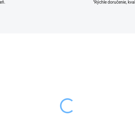
eň.
"Rýchle doručenie, kval
VYPREDANÉ
SKL
(
ion Forma keramická
Orion Forma keramick
 pečenie BARÁNOK
na pečenie ZAJAC
,99 €
11,99 €