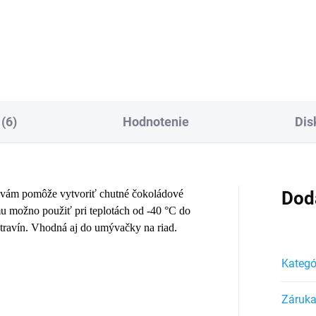
Detail
Do košíka
(6)
Hodnotenie
Dis
vám pomôže vytvoriť chutné čokoládové
Dod
mu možno použiť pri teplotách od -40 °C do
travín. Vhodná aj do umývačky na riad.
Kategó
Záruk