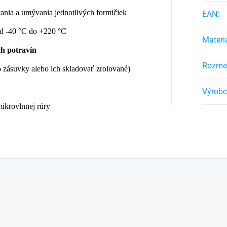
vania a umývania jednotlivých formičiek
EAN
:
od -40 °C do +220 °C
Materi
ch potravín
Rozmer
do zásuvky alebo ich skladovať zrolované)
Výrob
mikrovlnnej rúry