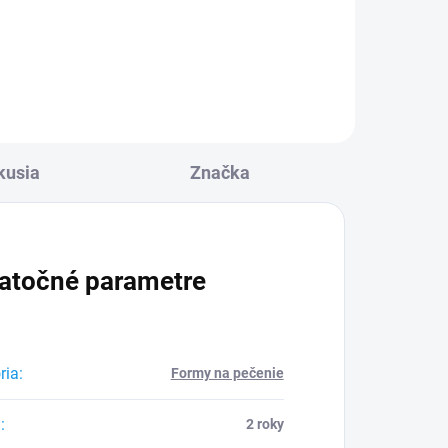
Do košíka
kusia
Značka
atočné parametre
ria
:
Formy na pečenie
a
:
2 roky