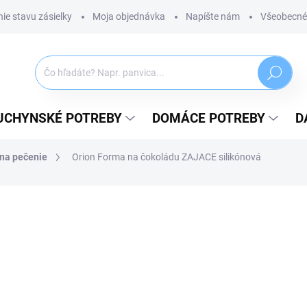
ie stavu zásielky
Moja objednávka
Napíšte nám
Všeobecné
Hľadať
UCHYNSKÉ POTREBY
DOMÁCE POTREBY
D
na pečenie
Orion Forma na čokoládu ZAJACE silikónová
ZNAČKA:
ORION
6,59 €
5,36 € bez DPH
Jednotková
SKLADOM
(5 KS)
cena:
MÔŽEME DORUČIŤ DO:
11.08.