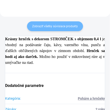
Zobraziť všetky súvisiace produkty
Krásny hrnček s dekorom STROMČEK s objemom 0,4 l
je
vhodný na podávanie čaju, kávy, vareného vína, punču a
ďalších obľúbených nápojov v zimnom období.
Hrnček sa
hodí aj ako darček.
Možno ho použiť v mikrovlnnej rúre aj v
umývačke na riad.
Dodatočné parametre
Kategória
:
Poháre a hrnčeky
Záruka
:
2 roky