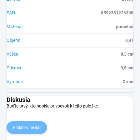
EAN
:
8592381226398
Materiál
:
porcelán
Objem
:
0,4 l
Výška
:
8,3 cm
Priemer
:
9,5 cm
Výrobca
:
Orion
Diskusia
Buďte prvý, kto napíše príspevok k tejto položke.
Pridať komentár