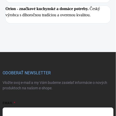
Orion
- značkové kuchynské a domáce potreby.
Český
výrobca s dlhoročnou tradíciou a overenou kvalitou.
Z
á
p
ä
ODOBERAŤ NEWSLETTER
t
i
Vložte svoj e-mail a my Vám budeme zasielať informácie o nových
e
produktoch na našom e-shope.
EMAIL