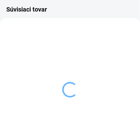
Súvisiaci tovar
SKLADOM
SKLADOM
(>5 KS)
(>5 KS)
Orion Hrnček Vianoce
Orion Čajítko priemer 4,5
VLOČKA 0,4 l
cm
7,39 €
5,39 €
Do košíka
Do košíka