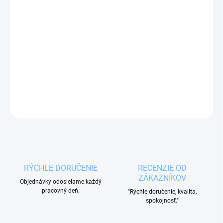
Krásny hrnček s dekorom STROMČEK s
objemom 0,4 l
je vhodný na podávanie čaju, kávy,
vareného vína, punču a ďalších obľúbených nápojov
v zimnom období.
DETAILNÉ INFORMÁCIE
OPÝTAŤ SA
RÝCHLE DORUČENIE
RECENZIE OD
ZÁKAZNÍKOV
Objednávky odosielame každý
pracovný deň.
"Rýchle doručenie, kvalita,
spokojnosť."