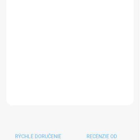
11.08.2026
MOŽNOSTI
DORUČENIA
−
+
Pridať do košíka
Hrniec smalt BODKA 2,3 l
Vám pomôže pripraviť
polievku, omáčku, zemiaky, cestoviny a iné pokrmy.
Súčasťou je aj smaltovaná pokrievka.
DETAILNÉ INFORMÁCIE
OPÝTAŤ SA
RÝCHLE DORUČENIE
RECENZIE OD