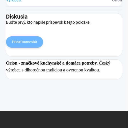
Diskusia
Buďte prvý, kto napíše príspevok k tejto položke.
Pridať komentár
Orion
- značkové kuchynské a domáce potreby.
Český
výrobca s dlhoročnou tradíciou a overenou kvalitou.
Z
á
p