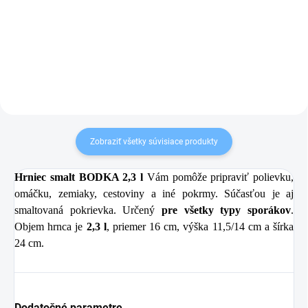
Detail
Detail
Zobraziť všetky súvisiace produkty
Hrniec smalt BODKA 2,3 l
Vám pomôže pripraviť polievku,
omáčku, zemiaky, cestoviny a iné pokrmy. Súčasťou je aj
smaltovaná pokrievka. Určený
pre všetky typy sporákov
.
Objem hrnca je
2,3 l
, priemer 16 cm, výška 11,5/14 cm a šírka
24 cm.
Dodatočné parametre