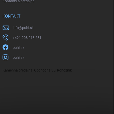
Kontakty a predajňa
KONTAKT
info
@
puhi.sk
+421 908 218 631
puhi.sk
puhi.sk
Kamenná predajňa: Obchodná 35, Rohožník