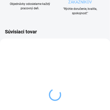
ZÁKAZNÍKOV
Objednávky odosielame každý
pracovný deň.
"Rýchle doručenie, kvalita,
spokojnosť."
Súvisiaci tovar
VYPREDANÉ
VYPREDANÉ
Orion Džbán smalt
Orion Hrnček smalt
BODKA 2,5 l
BODKA 1,2 l s výlevkou
23,99 €
11,99 €