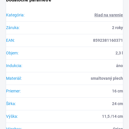
Kategória
:
Riad na varenie
Záruka
:
2 roky
EAN
:
8592381160371
Objem
:
2,3 l
Indukcia
:
áno
Materiál
:
smaltovaný plech
Priemer
:
16 cm
Šírka
:
24 cm
Výška
:
11,5 /14 cm
Výrobca
:
Orion