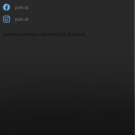
puhi.sk
puhi.sk
Kamenná predajňa: Obchodná 35, Rohožník