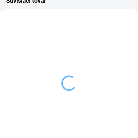
Súvisiaci tovar
SKLADOM
SKLADOM
(1 KS)
(2 KS)
Orion Hrniec smaltovaný
Orion Rajnica
BODKA Lem 2 l
smaltovaná BODKA Lem
1 l
15,99 €
15,99 €
Do košíka
Do košíka