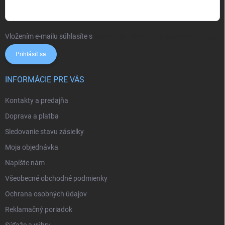
Vložením e-mailu súhlasíte s
podmienkami ochrany osobných údajov
Prihlásiť sa
INFORMÁCIE PRE VÁS
Kontakty a predajňa
Doprava a platba
Sledovanie stavu zásielky
Moja objednávka
Napíšte nám
Všeobecné obchodné podmienky
Ochrana osobných údajov
Reklamačný poriadok
Súťaže a výhry