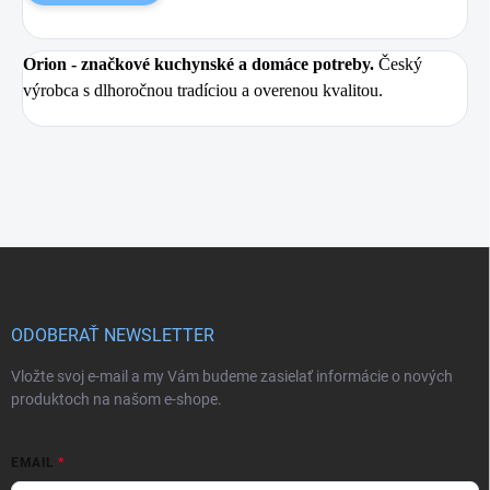
Orion
- značkové kuchynské a domáce potreby.
Český
výrobca s dlhoročnou tradíciou a overenou kvalitou.
Z
á
p
ä
ODOBERAŤ NEWSLETTER
t
i
Vložte svoj e-mail a my Vám budeme zasielať informácie o nových
e
produktoch na našom e-shope.
EMAIL