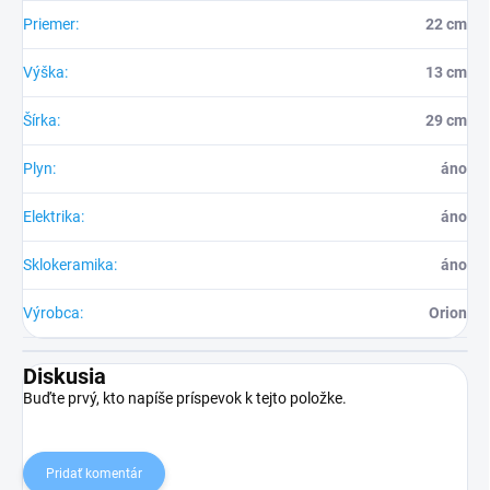
Priemer
:
22 cm
Výška
:
13 cm
Šírka
:
29 cm
Plyn
:
áno
Elektrika
:
áno
Sklokeramika
:
áno
Výrobca
:
Orion
Diskusia
Buďte prvý, kto napíše príspevok k tejto položke.
Pridať komentár