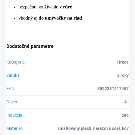
bezpečne používanie
v rúre
vhodný aj
do umývačky na riad
Dodatočné parametre
Kategória
:
Hrnce
Záruka
:
2 roky
EAN
:
8592381217457
Objem
:
4 l
Indukcia
:
áno
Materiál
:
smaltovaný plech, nerezová oceľ, kov