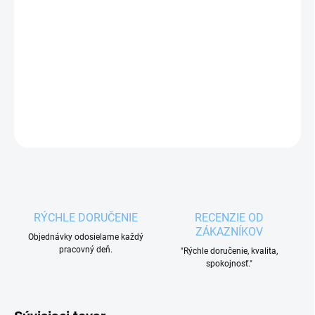
Smaltovaný hrniec BODKA Lem s objemom 4
l
pre všetky typy sporákov,
vrátane indukcie aj do
rúry.
DETAILNÉ INFORMÁCIE
OPÝTAŤ SA
RÝCHLE DORUČENIE
RECENZIE OD
ZÁKAZNÍKOV
Objednávky odosielame každý
pracovný deň.
"Rýchle doručenie, kvalita,
spokojnosť."