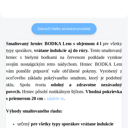
Zobraziť všetky súvisiace produkty
Smaltovaný hrniec BODKA Lem s objemom 4 l
pre všetky
typy sporákov,
vrátane indukcie aj do rúry.
Tento smaltovaný
hrniec s bielymi bodkami na červenom podklade vynikne
svojím nostalgickým retro nádychom. Hrniec BODKA Lem
vám pomôže pripraviť vaše obľúbené pokrmy. Vyrobený z
oceľového základu pokrývaného smaltom, ktorý je podobný
sklu. Spolu tvoria
odolný a zdravotne nezávadný
povrch.
Hrniec pôsobí rustikálnym štýlom.
Vhodná pokrievka
s priemerom 20 cm
-
nájdete tu
.
Výhody smaltovaného riadu:
určený
pre všetky typy sporákov vrátane indukcie