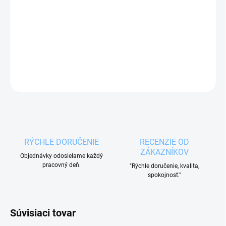
Kozmetický odpadkový kôš WHITNEY využijete
najmä pri odličovaní alebo pri vyhodení vatových
tyčiniek a drobných predmetov.
DETAILNÉ INFORMÁCIE
OPÝTAŤ SA
RÝCHLE DORUČENIE
RECENZIE OD
ZÁKAZNÍKOV
Objednávky odosielame každý
pracovný deň.
"Rýchle doručenie, kvalita,
spokojnosť."
Súvisiaci tovar