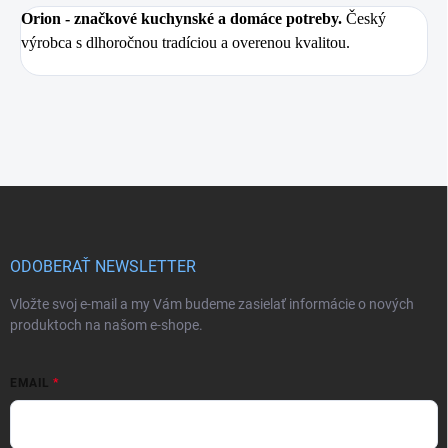
Orion
- značkové kuchynské a domáce potreby.
Český
výrobca s dlhoročnou tradíciou a overenou kvalitou.
Z
á
p
ä
ODOBERAŤ NEWSLETTER
t
i
Vložte svoj e-mail a my Vám budeme zasielať informácie o nových
e
produktoch na našom e-shope.
EMAIL