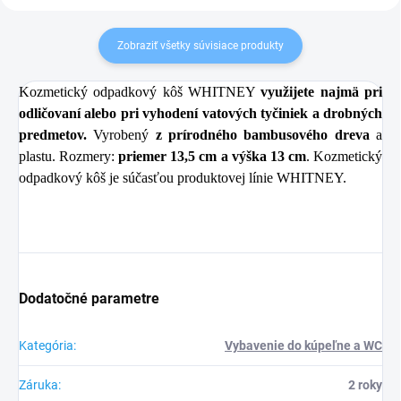
Zobraziť všetky súvisiace produkty
Kozmetický odpadkový kôš WHITNEY
využijete najmä pri
odličovaní alebo pri vyhodení vatových tyčiniek a drobných
predmetov.
Vyrobený
z prírodného bambusového dreva
a
plastu. Rozmery:
priemer 13,5 cm a výška 13 cm
. Kozmetický
odpadkový kôš je súčasťou produktovej línie WHITNEY.
Dodatočné parametre
Kategória
:
Vybavenie do kúpeľne a WC
Záruka
:
2 roky