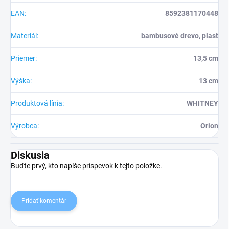
EAN
:
8592381170448
Materiál
:
bambusové drevo, plast
Priemer
:
13,5 cm
Výška
:
13 cm
Produktová línia
:
WHITNEY
Výrobca
:
Orion
Diskusia
Buďte prvý, kto napíše príspevok k tejto položke.
Pridať komentár