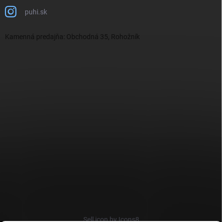
puhi.sk
Kamenná predajňa: Obchodná 35, Rohožník
Sell icon by Icons8