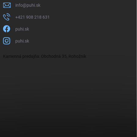
info
@
puhi.sk
+421 908 218 631
puhi.sk
puhi.sk
Kamenná predajňa: Obchodná 35, Rohožník