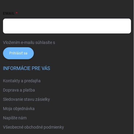
EMAIL
Vložením e-mailu súhlasíte s
podmienkami ochrany osobných údajov
Prihlásiť sa
INFORMÁCIE PRE VÁS
Kontakty a predajňa
Doprava a platba
Sledovanie stavu zásielky
Moja objednávka
Napíšte nám
Všeobecné obchodné podmienky