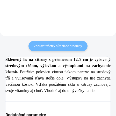
Do košíka
Do košíka
Zobraziť všetky súvisiace produkty
Sklenený lis na citrusy s priemerom 12,5 cm
je vybavený
stredovým tŕňom, výlevkou a výstupkami na zachytenie
kôstok.
Použitie: polovicu citrusu tlakom narazte na stredový
tŕň a vylisovaná šťava stečie dole. Výstupky na lise zachytia
väčšinou kôstok. Vďaka použitému sklu si citrusy zachovajú
svoje vitamíny aj chuť. Vhodné aj do umývačky na riad.
Dodatočné parametre