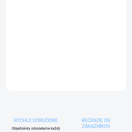
MOŽNOSTI
DORUČENIA
−
+
Pridať do košíka
Sklenený lis na citrusy s priemerom 12,5 cm
je
vybavený stredovým tŕňom, výlevkou a výstupkami
na zachytenie kôstok.
DETAILNÉ INFORMÁCIE
OPÝTAŤ SA
RÝCHLE DORUČENIE
RECENZIE OD
ZÁKAZNÍKOV
Objednávky odosielame každý