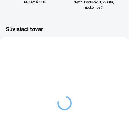
pracovný deň.
"Rýchle doručenie, kvalita,
spokojnosť."
Súvisiaci tovar
SKLADOM
SKLADOM
(2 KS)
(1 KS)
Tescoma Odšťavovač na
Tescoma Škrabka na
citróny GrandCHEF
citrusovú kôru PRESTO
16,19 €
4,59 €