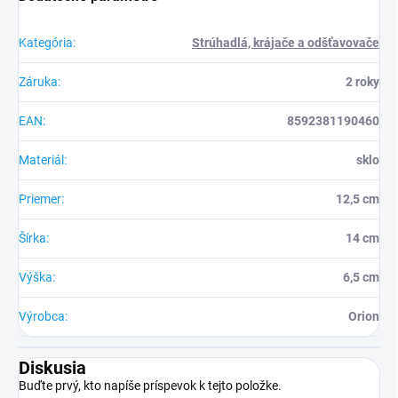
Kategória
:
Strúhadlá, krájače a odšťavovače
Záruka
:
2 roky
EAN
:
8592381190460
Materiál
:
sklo
Priemer
:
12,5 cm
Šírka
:
14 cm
Výška
:
6,5 cm
Výrobca
:
Orion
Diskusia
Buďte prvý, kto napíše príspevok k tejto položke.