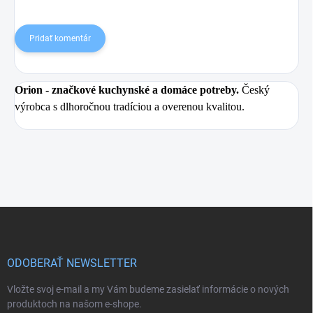
Pridať komentár
Orion
- značkové kuchynské a domáce potreby.
Český
výrobca s dlhoročnou tradíciou a overenou kvalitou.
Z
á
p
ä
ODOBERAŤ NEWSLETTER
t
i
Vložte svoj e-mail a my Vám budeme zasielať informácie o nových
e
produktoch na našom e-shope.