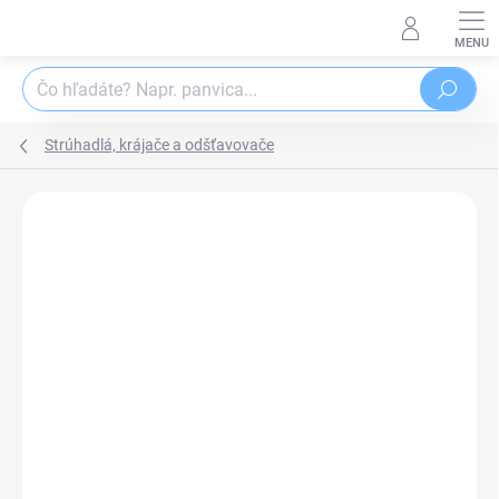
Prejsť
na
obsah
Hľadať
Strúhadlá, krájače a odšťavovače
Podrobnosti hodnotenia
Neohodnotené
ZNAČKA:
ORION