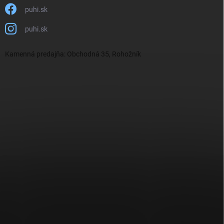
puhi.sk
puhi.sk
Kamenná predajňa: Obchodná 35, Rohožník