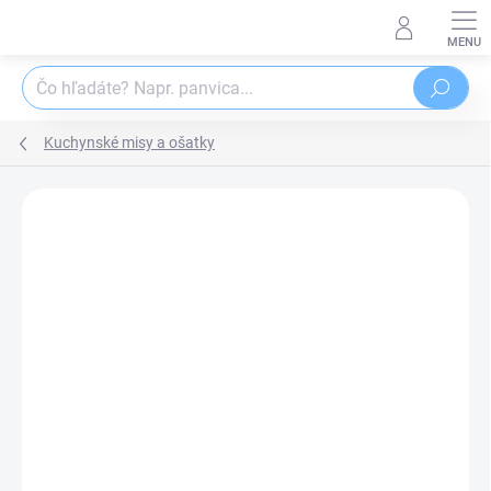
Prejsť
na
obsah
Hľadať
Kuchynské misy a ošatky
Podrobnosti hodnotenia
Neohodnotené
ZNAČKA:
ORION