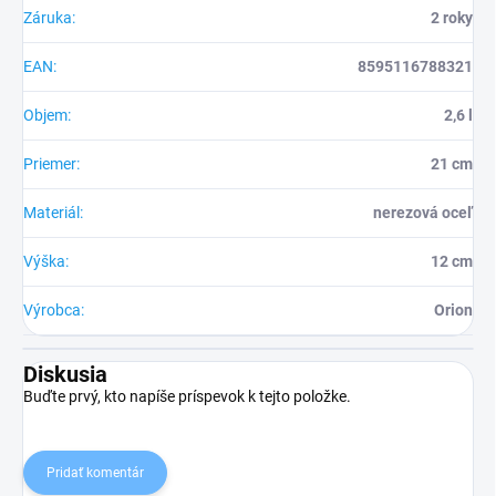
Záruka
:
2 roky
EAN
:
8595116788321
Objem
:
2,6 l
Priemer
:
21 cm
Materiál
:
nerezová oceľ
Výška
:
12 cm
Výrobca
:
Orion
Diskusia
Buďte prvý, kto napíše príspevok k tejto položke.
Pridať komentár