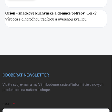
Orion
- značkové kuchynské a domáce potreby.
Český
výrobca s dlhoročnou tradíciou a overenou kvalitou.
Z
á
p
ä
ODOBERAŤ NEWSLETTER
t
i
Vložte svoj e-mail a my Vám budeme zasielať informácie o nových
e
produktoch na našom e-shope.
EMAIL