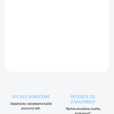
MOŽNOSTI
DORUČENIA
−
+
Pridať do košíka
Univerzálna nerezová miska German 2,6 l
s
praktickým lemom.
DETAILNÉ INFORMÁCIE
OPÝTAŤ SA
RÝCHLE DORUČENIE
RECENZIE OD
ZÁKAZNÍKOV
Objednávky odosielame každý
pracovný deň.
"Rýchle doručenie, kvalita,
spokojnosť."