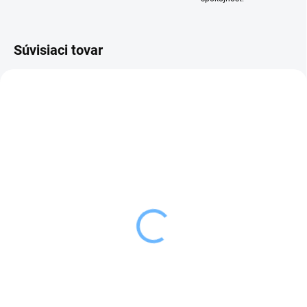
Súvisiaci tovar
SKLADOM
SKLADOM
(4 KS)
(>5 KS)
Orion Stierka kuchynská
Orion Misa na miesenie
26 cm
VECA
2,99 €
3,69 €
od
Do košíka
Detail