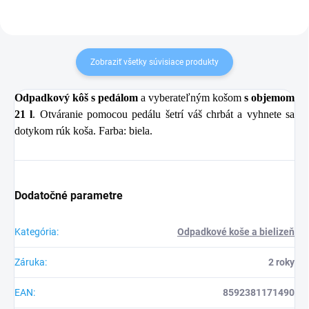
Zobraziť všetky súvisiace produkty
Odpadkový kôš s pedálom
a vyberateľným košom
s objemom
21 l
. Otváranie pomocou pedálu šetrí váš chrbát a vyhnete sa
dotykom rúk koša. Farba: biela.
Dodatočné parametre
Kategória
:
Odpadkové koše a bielizeň
Záruka
:
2 roky
EAN
:
8592381171490