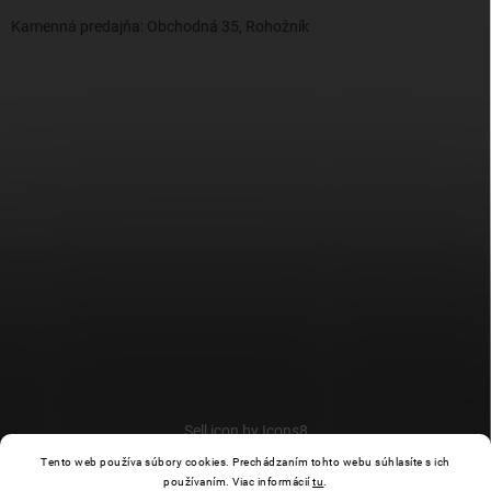
Kamenná predajňa: Obchodná 35, Rohožník
Sell icon by Icons8
Tento web používa súbory cookies. Prechádzaním tohto webu súhlasíte s ich
používaním. Viac informácií
tu
.