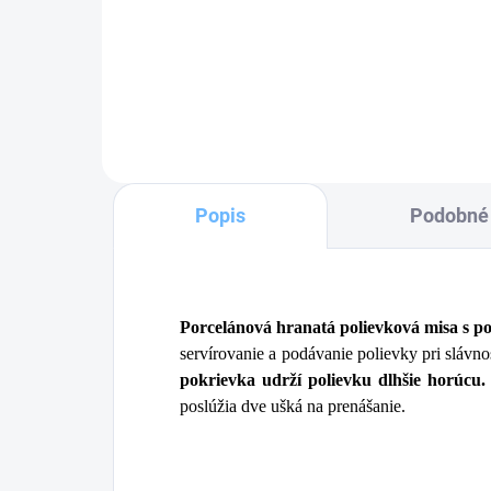
5,
Do košíka
Popis
Podobné 
Porcelánová hranatá polievková misa s 
servírovanie a podávanie polievky pri slávno
pokrievka udrží polievku dlhšie horúcu.
poslúžia dve ušká na prenášanie.