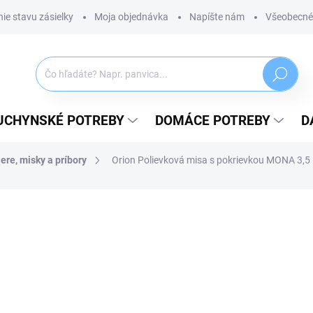
ie stavu zásielky
Moja objednávka
Napíšte nám
Všeobecné
Hľadať
UCHYNSKÉ POTREBY
DOMÁCE POTREBY
D
ere, misky a príbory
Orion Polievková misa s pokrievkou MONA 3,5 
ZNAČKA:
ORION
35,99 €
29,26 € bez DPH
Jednotková
SKLADOM
(1 KS)
cena:
MÔŽEME DORUČIŤ DO:
11.08.