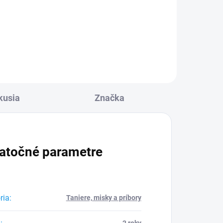
l
Detail
kusia
Značka
atočné parametre
ria
:
Taniere, misky a príbory
2 roky