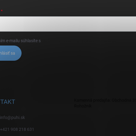
ím e-mailu súhlasíte s
podmienkami ochrany osobných údajov
hlásiť sa
Kamenná predajňa: Obchodná 35
TAKT
Rohožník
info
@
puhi.sk
+421 908 218 631