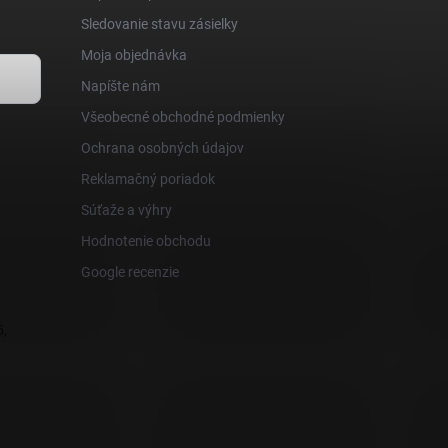
Sledovanie stavu zásielky
Moja objednávka
Napíšte nám
Všeobecné obchodné podmienky
Ochrana osobných údajov
Reklamačný poriadok
Súťaže a výhry
Hodnotenie obchodu
Google recenzie
,