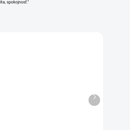
ita, spokojnosť."
DANÉ
VYPREDANÉ
Ďalší
ory
Orion Dóza obdĺžniková
produkt
Clara 4 ks mix
12,99 €