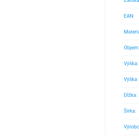
Záruk
EAN
:
Materi
Objem
Výška
:
Výška 
Dĺžka
:
Šírka
:
Výrob