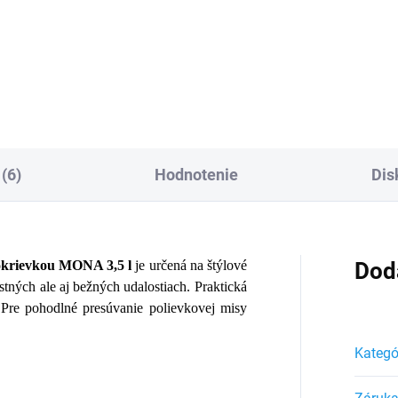
89 €
Detai
Do košíka
(6)
Hodnotenie
Dis
pokrievkou MONA 3,5 l
je určená na štýlové
Dod
stných ale aj bežných udalostiach. Praktická
Pre pohodlné presúvanie polievkovej misy
Kategó