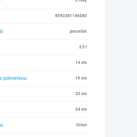
a
:
8592381146580
ál
:
porcelán
:
3,5 l
14 cm
s pokrievkou
:
19 cm
33 cm
24 cm
ca
:
Orion