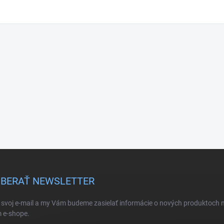
BERAŤ NEWSLETTER
 svoj e-mail a my Vám budeme zasielať informácie o nových produktoch 
 e-shope.