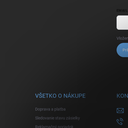
EMAIL
Vložen
Pri
VŠETKO O NÁKUPE
KON
Doprava a platba
Sledovanie stavu zásielky
Reklamačný poriadok