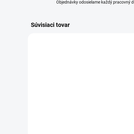
Objednávky odosielame každý pracovný d
Súvisiaci tovar
SKLADOM
(4 KS)
Tescoma Naberačka
Te
GRAND CHEF
ce
LI
13,79 €