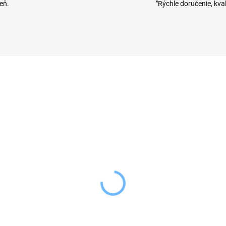
eň.
"Rýchle doručenie, kval
SKLADOM
VYPRE
(3 KS)
Orion Jedálenské príb
scoma Naberačka s
PLAIN 24 ks
diacim okrajom SPACE
34,99 €
NE