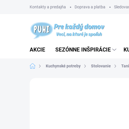
Prejsť
Kontakty a predajňa
Doprava a platba
Sledovan
na
obsah
AKCIE
SEZÓNNE INŠPIRÁCIE
K
Domov
Kuchynské potreby
Stolovanie
Tani
Neohodnotené
Podrobnosti hodnotenia