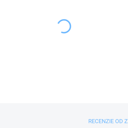
−
+
Porcelánová hranatá po
určená na štýlové servíro
ale aj bežných udalostiach.
DETAILNÉ INFORMÁCIE
RECENZIE OD 