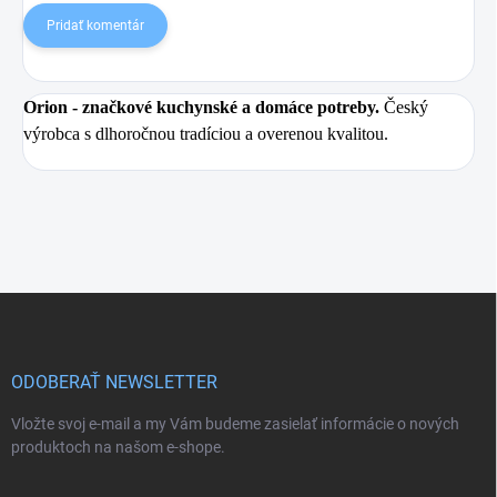
Pridať komentár
Orion
- značkové kuchynské a domáce potreby.
Český
výrobca s dlhoročnou tradíciou a overenou kvalitou.
Z
á
p
ä
ODOBERAŤ NEWSLETTER
t
i
Vložte svoj e-mail a my Vám budeme zasielať informácie o nových
e
produktoch na našom e-shope.