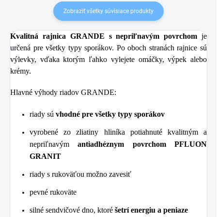
Zobraziť všetky súvisiace produkty
Kvalitná rajnica GRANDE s nepriľnavým povrchom
je
určená pre všetky typy sporákov. Po oboch stranách rajnice sú
výlevky, vďaka ktorým ľahko vylejete omáčky, výpek alebo
krémy.
Hlavné výhody riadov GRANDE:
riady sú
vhodné pre všetky typy sporákov
vyrobené zo zliatiny hliníka potiahnuté kvalitným a
nepriľnavým
antiadhéznym povrchom PFLUON
GRANIT
riady s rukoväťou možno zavesiť
pevné rukoväte
silné sendvičové dno, ktoré
šetrí energiu a peniaze