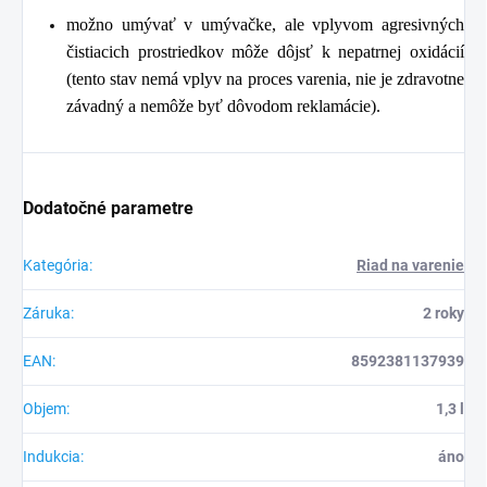
možno umývať v umývačke, ale vplyvom agresivných
čistiacich prostriedkov môže dôjsť k nepatrnej oxidácií
(tento stav nemá vplyv na proces varenia, nie je zdravotne
závadný a nemôže byť dôvodom reklamácie).
Dodatočné parametre
Kategória
:
Riad na varenie
Záruka
:
2 roky
EAN
:
8592381137939
Objem
:
1,3 l
Indukcia
:
áno