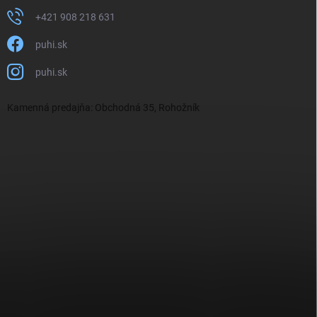
+421 908 218 631
puhi.sk
puhi.sk
Kamenná predajňa: Obchodná 35, Rohožník