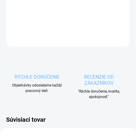
Kvalitná rajnica GRANDE s nepriľnavým
povrchom
je určená pre všetky typy sporákov.
DETAILNÉ INFORMÁCIE
OPÝTAŤ SA
RÝCHLE DORUČENIE
RECENZIE OD
ZÁKAZNÍKOV
Objednávky odosielame každý
pracovný deň.
"Rýchle doručenie, kvalita,
spokojnosť."
Súvisiaci tovar