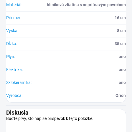
Materiál
:
hliníková zliatina s nepriľnavým povrchom
Priemer
:
16 cm
Výška
:
8 cm
Dĺžka
:
35 cm
Plyn
:
áno
Elektrika
:
áno
Sklokeramika
:
áno
Výrobca
:
Orion
Diskusia
Buďte prvý, kto napíše príspevok k tejto položke.