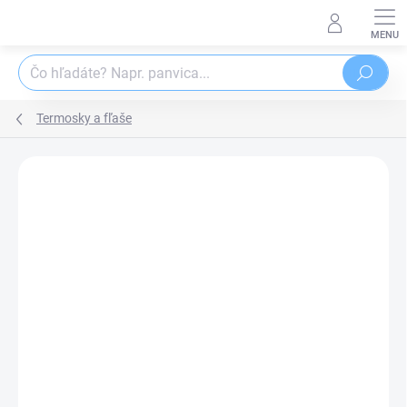
Prejsť
na
obsah
Hľadať
Termosky a fľaše
Podrobnosti hodnotenia
Neohodnotené
ZNAČKA:
ORION