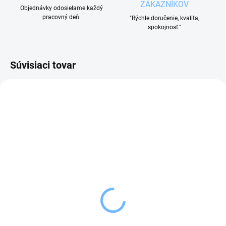
ZÁKAZNÍKOV
Objednávky odosielame každý
pracovný deň.
"Rýchle doručenie, kvalita,
spokojnosť."
Súvisiaci tovar
SKLADOM
SKLADOM
(4 KS)
(5 KS)
Orion Tácka nerez LONG
Orion Tácka nerez
39x17 cm
priemer 28 cm