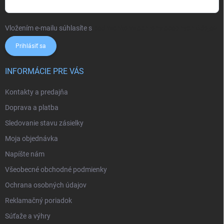
Vložením e-mailu súhlasíte s
podmienkami ochrany osobných údajov
Prihlásiť sa
INFORMÁCIE PRE VÁS
Kontakty a predajňa
Doprava a platba
Sledovanie stavu zásielky
Moja objednávka
Napíšte nám
Všeobecné obchodné podmienky
Ochrana osobných údajov
Reklamačný poriadok
Súťaže a výhry