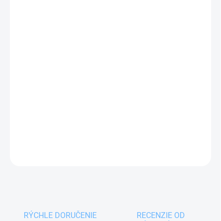
10.08.2026
MOŽNOSTI
DORUČENIA
−
+
Pridať do košíka
Biela
drevená servírovacia tácka 48x30x4,5 cm
s
dvoma ušami po stranách vám uľahčia servírovanie a
prenášanie nápojov, pokrmov ale i riadu.
DETAILNÉ INFORMÁCIE
OPÝTAŤ SA
RÝCHLE DORUČENIE
RECENZIE OD