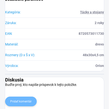
Kategória
:
Tácky a stojany
Záruka
:
2 roky
EAN
:
8720573011730
Materiál
:
drevo
Rozmery (D x Š x V)
:
48x30x4,5 cm
Výrobca
:
Orion
Diskusia
Buďte prvý, kto napíše príspevok k tejto položke.
Pridať komentár