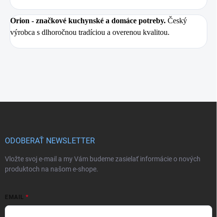
Orion
- značkové kuchynské a domáce potreby.
Český
výrobca s dlhoročnou tradíciou a overenou kvalitou.
Z
á
p
ä
ODOBERAŤ NEWSLETTER
t
i
Vložte svoj e-mail a my Vám budeme zasielať informácie o nových
e
produktoch na našom e-shope.
EMAIL