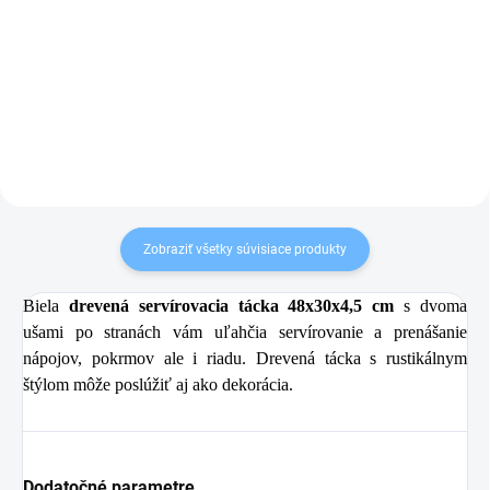
9,99 €
6,99 €
Do košíka
Do košíka
Zobraziť všetky súvisiace produkty
Biela
drevená
servírovacia tácka 48x30x4,5 cm
s dvoma
ušami po stranách vám uľahčia servírovanie a prenášanie
nápojov, pokrmov ale i riadu. Drevená tácka s rustikálnym
štýlom môže poslúžiť aj ako dekorácia.
Dodatočné parametre