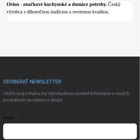
Orion
- značkové kuchynské a domáce potreby.
Český
výrobca s dlhoročnou tradíciou a overenou kvalitou.
Z
á
p
ä
ODOBERAŤ NEWSLETTER
t
i
Vložte svoj e-mail a my Vám budeme zasielať informácie o nových
e
produktoch na našom e-shope.
EMAIL