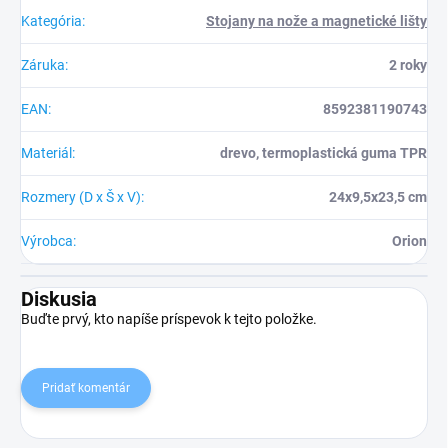
Kategória
:
Stojany na nože a magnetické lišty
Záruka
:
2 roky
EAN
:
8592381190743
Materiál
:
drevo, termoplastická guma TPR
Rozmery (D x Š x V)
:
24x9,5x23,5 cm
Výrobca
:
Orion
Diskusia
Buďte prvý, kto napíše príspevok k tejto položke.
Pridať komentár