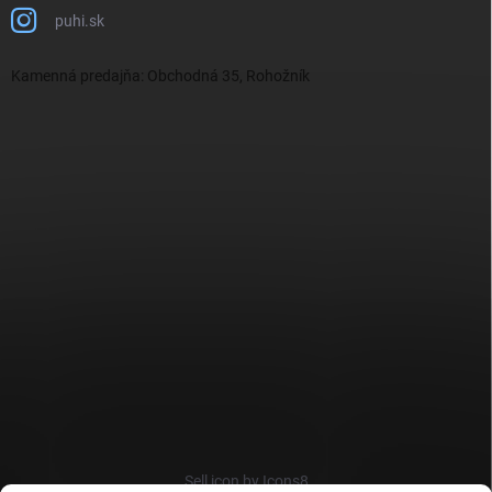
puhi.sk
Kamenná predajňa: Obchodná 35, Rohožník
Sell icon by Icons8