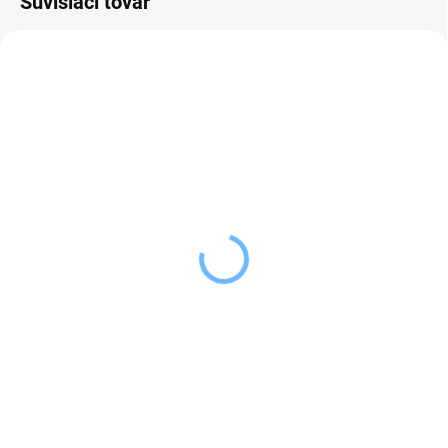
Súvisiaci tovar
SKLADOM
SKLADOM
(1 KS)
(2 KS)
Tescoma Nôž
Tescoma Nožnice na
univerzálny AZZA 9 cm
hydinu AZZA
15,19 €
31,19 €
Do košíka
Do košíka