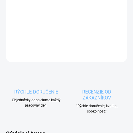
Obojstranný magnetický stojan na nože BLACK
so základňou z akáciového dreva s protišmykovými
nožičkami.
DETAILNÉ INFORMÁCIE
OPÝTAŤ SA
RÝCHLE DORUČENIE
RECENZIE OD
ZÁKAZNÍKOV
Objednávky odosielame každý
pracovný deň.
"Rýchle doručenie, kvalita,
spokojnosť."