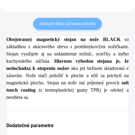
Zobraziť všetky súvisiace produkty
Obojstranný magnetický stojan na nože BLACK
so
základňou z akáciového dreva s protišmykovými nožičkami.
Stojan využijete aj na uskladnenie nožníc, ocieľky a iného
kuchynského náčinia.
Hlavnou výhodou stojana je, že
nedochádza k otupeniu nožov
ako pri bežnom skladovaní v
zásuvke. Nože stačí priložiť k ploche a nôž sa prichytí na
magnetickú plochu. Stojan na nože má príjemný povrch
soft
touch coating
(z termoplastickej gumy TPR) je odolný a
neodiera sa.
Dodatočné parametre