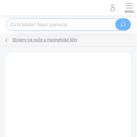
Prejsť
na
obsah
Hľadať
Stojany na nože a magnetické lišty
Podrobnosti hodnotenia
Neohodnotené
ZNAČKA:
ORION