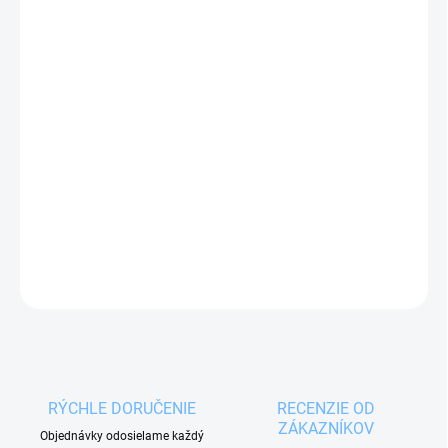
10.08.2026
MOŽNOSTI
DORUČENIA
−
+
Pridať do košíka
Nerezový stojan s priemerom 12 cm
na kuchynské
náčinie alebo príbory.
DETAILNÉ INFORMÁCIE
OPÝTAŤ SA
RÝCHLE DORUČENIE
RECENZIE OD
ZÁKAZNÍKOV
Objednávky odosielame každý