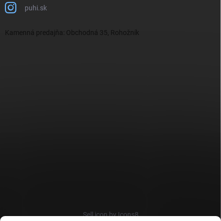
puhi.sk
Kamenná predajňa: Obchodná 35, Rohožník
Sell icon by Icons8