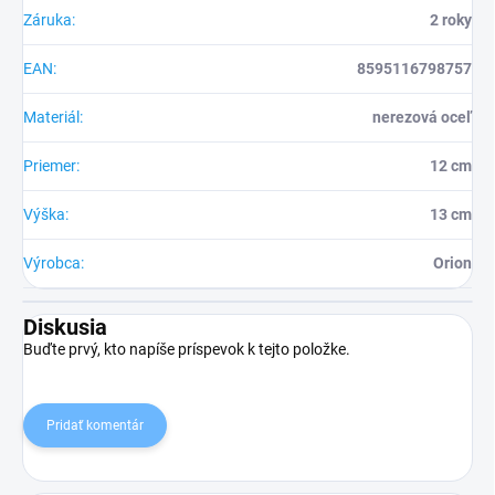
Záruka
:
2 roky
EAN
:
8595116798757
Materiál
:
nerezová oceľ
Priemer
:
12 cm
Výška
:
13 cm
Výrobca
:
Orion
Diskusia
Buďte prvý, kto napíše príspevok k tejto položke.
Pridať komentár