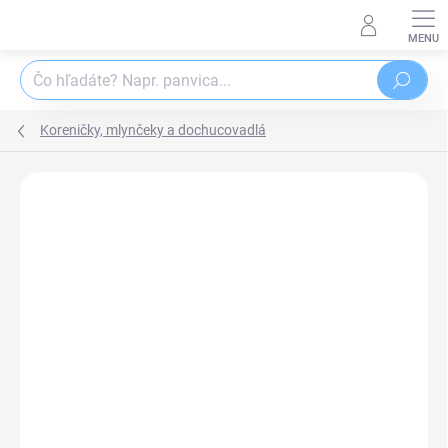
Prejsť
na
obsah
Hľadať
Koreničky, mlynčeky a dochucovadlá
Podrobnosti hodnotenia
Neohodnotené
ZNAČKA:
ORION