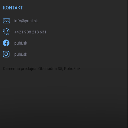
KONTAKT
info
@
puhi.sk
+421 908 218 631
puhi.sk
puhi.sk
Kamenná predajňa: Obchodná 35, Rohožník