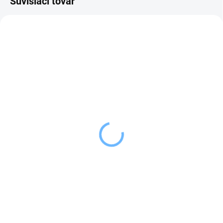
Súvisiaci tovar
SKLADOM
SKLADOM
(>5 KS)
(>5 KS)
Orion Náhradná slamka
Orion Náhradné tesnenie
do temo-plechovky
k termoplechovke 0,5 l a
0,7 l
0,79 €
od
0,69 €
Detail
Do košíka