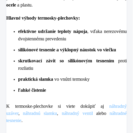
ocele
a plastu.
Hlavné výhody termosky-plechovky:
efektívne udržanie teploty nápoja
, vďaka nerezovému
dvojstennému prevedeniu
silikónové tesnenie a výklopný náustok vo viečku
skrutkovací závit so silikónovým tesnením
proti
rozliatiu
praktická slamka
vo vnútri termosky
ľahké čistenie
K termoske-plechovke si viete dokúpiť aj
náhradný
uzáver
,
náhradnú slamku
,
náhradný ventil
alebo
náhradné
tesnenie
.