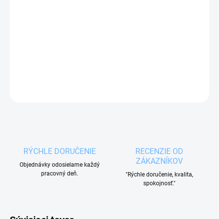
Termoska-plechovka
s motívom ZLATÁ-
ČIERNA a objemom 0,7 l
udrží nápoj dlho teplý
alebo studený.
DETAILNÉ INFORMÁCIE
OPÝTAŤ SA
RÝCHLE DORUČENIE
RECENZIE OD
ZÁKAZNÍKOV
Objednávky odosielame každý
pracovný deň.
"Rýchle doručenie, kvalita,
spokojnosť."