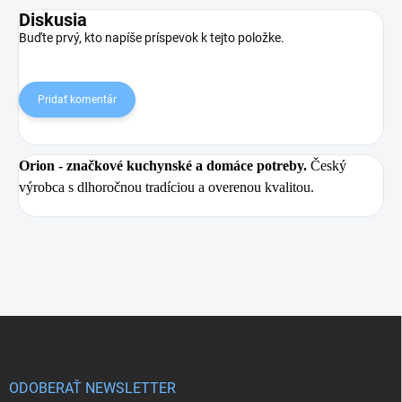
Diskusia
Buďte prvý, kto napíše príspevok k tejto položke.
Pridať komentár
Orion
- značkové kuchynské a domáce potreby.
Český
výrobca s dlhoročnou tradíciou a overenou kvalitou.
Z
á
p
ä
ODOBERAŤ NEWSLETTER