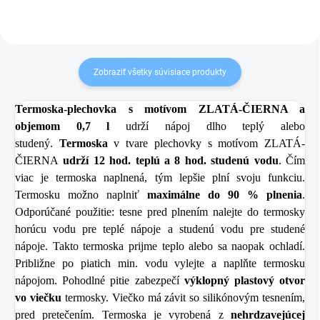
Zobraziť všetky súvisiace produkty
Termoska-plechovka
s motívom ZLATÁ-ČIERNA a
objemom 0,7 l
udrží nápoj dlho teplý alebo
studený.
Termoska
v tvare plechovky s motívom ZLATÁ-
ČIERNA
udrží 12 hod. teplú a 8 hod. studenú vodu
. Čím
viac je termoska naplnená, tým lepšie plní svoju funkciu.
Termosku možno naplniť
maximálne do 90 % plnenia
.
Odporúčané použitie: tesne pred plnením nalejte do termosky
horúcu vodu pre teplé nápoje a studenú vodu pre studené
nápoje. Takto termoska prijme teplo alebo sa naopak ochladí.
Približne po piatich min. vodu vylejte a naplňte termosku
nápojom. Pohodlné pitie zabezpečí
výklopný plastový otvor
vo viečku
termosky. Viečko má závit so silikónovým tesnením,
pred pretečením. Termoska je vyrobená z
nehrdzavejúcej