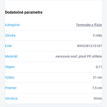
Dodatočné parametre
Kategória
:
Termosky a fľaše
Záruka
:
2 roky
EAN
:
8592381215187
Materiál
:
nerezová oceľ, plast PP, silikón
Objem
:
0,7 l
Výška
:
21 cm
Priemer
:
7,5 cm
Výrobca
:
Orion