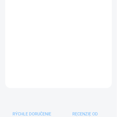
07.08.2026
MOŽNOSTI
DORUČENIA
−
+
Pridať do košíka
Bavlnené vrecko s voskovanou vrstvou a
rozmermi 30x21 cm
pre ekologické balenie chleba,
ovocia, zeleniny a iných potravín.
DETAILNÉ INFORMÁCIE
OPÝTAŤ SA
RÝCHLE DORUČENIE
RECENZIE OD