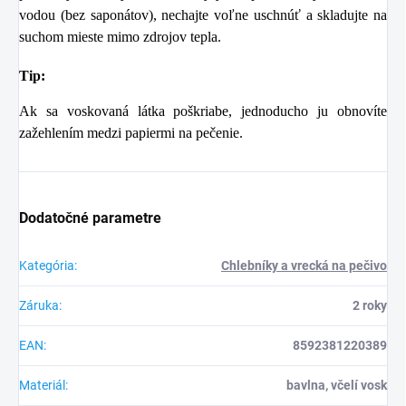
vodou (bez saponátov), nechajte voľne uschnúť a skladujte na
suchom mieste mimo zdrojov tepla.
Tip:
Ak sa voskovaná látka poškriabe, jednoducho ju obnovíte
zažehlením medzi papiermi na pečenie.
Dodatočné parametre
Kategória
:
Chlebníky a vrecká na pečivo
Záruka
:
2 roky
EAN
:
8592381220389
Materiál
:
bavlna, včelí vosk