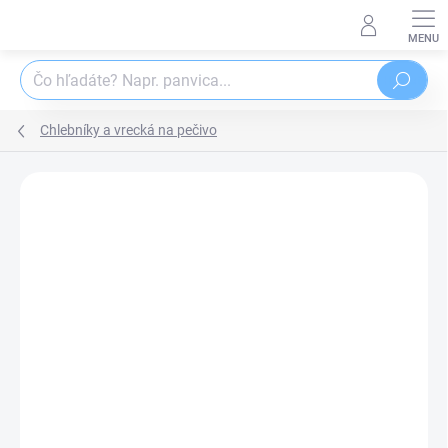
Prejsť
na
obsah
Hľadať
Chlebníky a vrecká na pečivo
Podrobnosti hodnotenia
Neohodnotené
ZNAČKA:
ORION