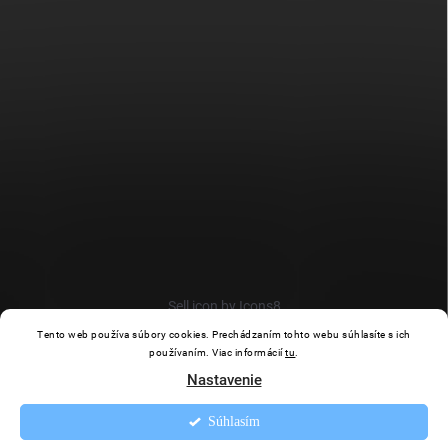
Sell icon by Icons8
Tento web používa súbory cookies. Prechádzaním tohto webu súhlasíte s ich
používaním. Viac informácií
tu
.
Nastavenie
Súhlasím
Copyright 2026
Puhi.sk
. Všetky práva vyhradené.
Upraviť nastavenie
cookies