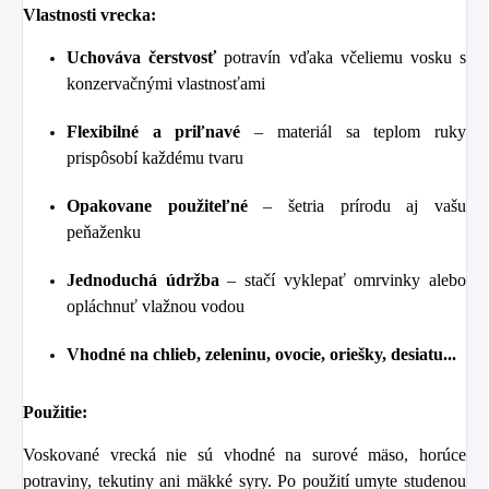
Vlastnosti vrecka:
Uchováva čerstvosť
potravín vďaka včeliemu vosku s
konzervačnými vlastnosťami
Flexibilné a priľnavé
– materiál sa teplom ruky
prispôsobí každému tvaru
Opakovane použiteľné
– šetria prírodu aj vašu
peňaženku
Jednoduchá údržba
– stačí vyklepať omrvinky alebo
opláchnuť vlažnou vodou
Vhodné na chlieb, zeleninu, ovocie, oriešky, desiatu...
Použitie:
Voskované vrecká nie sú vhodné na surové mäso, horúce
potraviny, tekutiny ani mäkké syry. Po použití umyte studenou