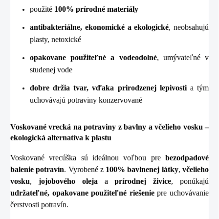
použité
100% prírodné materiály
antibakteriálne, ekonomické a ekologické
, neobsahujú
plasty, netoxické
opakovane použiteľné a vodeodolné
, umývateľné v
studenej vode
dobre držia tvar, vďaka prirodzenej lepivosti
a tým
uchovávajú potraviny konzervované
Voskované vrecká na potraviny z bavlny a včelieho vosku –
ekologická alternatíva k plastu
Voskované vrecúška sú ideálnou voľbou pre
bezodpadové
balenie potravín
. Vyrobené z
100% bavlnenej látky
,
včelieho
vosku
,
jojobového oleja
a
prírodnej živice
, ponúkajú
udržateľné, opakovane použiteľné riešenie
pre uchovávanie
čerstvosti potravín.