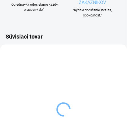
ZÁKAZNÍKOV
Objednávky odosielame každý
pracovný deň.
"Rýchle doručenie, kvalita,
spokojnosť."
Súvisiaci tovar
SKLADOM
VYPREDANÉ
(2 KS)
Orion Chlebník na pečivo
Orion Chlebník drevo
BLACK 42x24x16,5 cm
AMALIE 38,5x29x18 cm
28,99 €