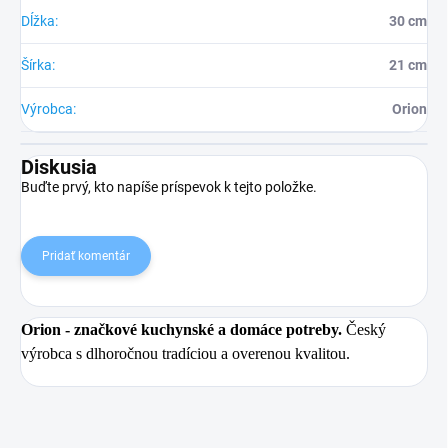
Dĺžka
:
30 cm
Šírka
:
21 cm
Výrobca
:
Orion
Diskusia
Buďte prvý, kto napíše príspevok k tejto položke.
Pridať komentár
Orion
- značkové kuchynské a domáce potreby.
Český
výrobca s dlhoročnou tradíciou a overenou kvalitou.