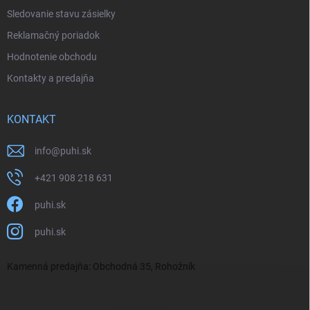
Sledovanie stavu zásielky
Reklamačný poriadok
Hodnotenie obchodu
Kontakty a predajňa
KONTAKT
info
@
puhi.sk
+421 908 218 631
puhi.sk
puhi.sk
Kamenná predajňa: Obchodná 35, Rohožník