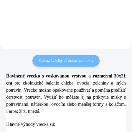
31,99 €
Detail
Do košíka
Zobraziť všetky súvisiace produkty
Bavlnené vrecko s voskovanou vrstvou a rozmermi 30x21
cm
pre ekologické balenie chleba, ovocia, zeleniny a iných
potravín. Vrecko možno opakovane používať a pomáha predĺžiť
čerstvosť potravín. Využiť ho môžete aj na prikrytie misky s
potravinami, nátierkou, ovocím alebo menšej formy s koláčom.
Farba: žltá, hnedá.
Hlavné výhody vrecka sú: