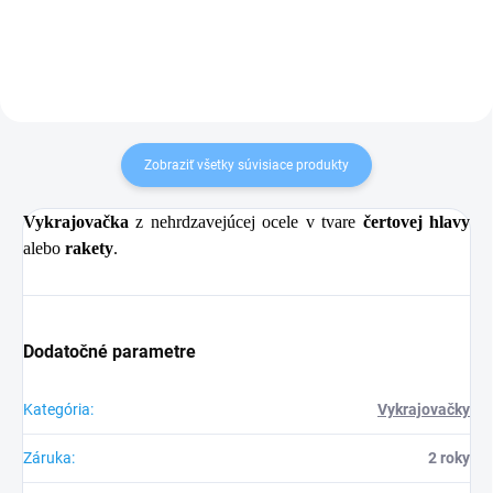
Zobraziť všetky súvisiace produkty
Vykrajovačka
z nehrdzavejúcej ocele v tvare
čertovej hlavy
alebo
rakety
.
Dodatočné parametre
Kategória
:
Vykrajovačky
Záruka
:
2 roky