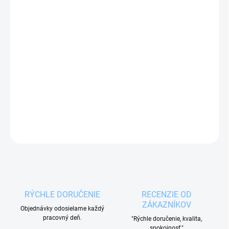
MOŽNOSTI
DORUČENIA
−
+
Pridať do košíka
Vykrajovačka
z nehrdzavejúcej ocele v tvare
čertovej hlavy
alebo
rakety
.
DETAILNÉ INFORMÁCIE
OPÝTAŤ SA
RÝCHLE DORUČENIE
RECENZIE OD
ZÁKAZNÍKOV
Objednávky odosielame každý
pracovný deň.
"Rýchle doručenie, kvalita,
spokojnosť."