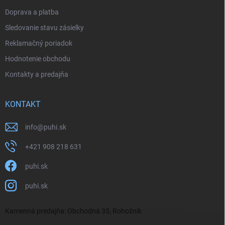
Doprava a platba
Sledovanie stavu zásielky
Reklamačný poriadok
Hodnotenie obchodu
Kontakty a predajňa
KONTAKT
info
@
puhi.sk
+421 908 218 631
puhi.sk
puhi.sk
Kamenná predajňa: Obchodná 35, Rohožník