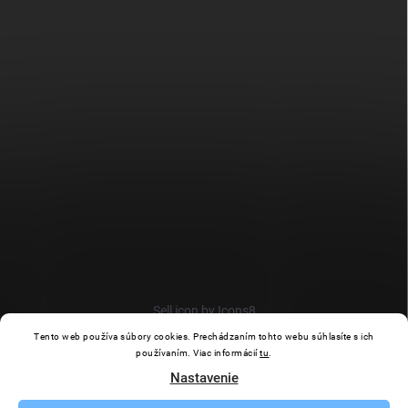
Sell icon by Icons8
Tento web používa súbory cookies. Prechádzaním tohto webu súhlasíte s ich
používaním. Viac informácií
tu
.
Nastavenie