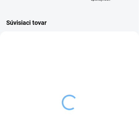
Súvisiaci tovar
SKLADOM
SKLADOM
(4 KS)
(5 KS)
Orion Vykrajovačka
Orion Vykrajovačka mix
SRDCE
VIANOCE 6 ks
1,39 €
5,99 €
Do košíka
Do košíka