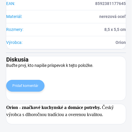
EAN
:
8592381177645
Materiál
:
nerezová oceľ
Rozmery
:
8,5 x 5,5 cm
Výrobca
:
Orion
Diskusia
Buďte prvý, kto napíše príspevok k tejto položke.
Pridať komentár
Orion
- značkové kuchynské a domáce potreby.
Český
výrobca s dlhoročnou tradíciou a overenou kvalitou.