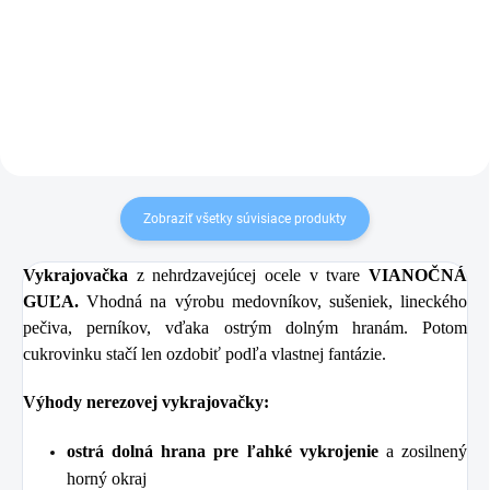
5,99 €
Do košíka
Do košíka
Zobraziť všetky súvisiace produkty
Vykrajovačka
z nehrdzavejúcej ocele v tvare
VIANOČNÁ
GUĽA
.
Vhodná na výrobu medovníkov, sušeniek, lineckého
pečiva, perníkov, vďaka ostrým dolným hranám. Potom
cukrovinku stačí len ozdobiť podľa vlastnej fantázie.
Výhody nerezovej vykrajovačky:
ostrá dolná hrana pre ľahké vykrojenie
a zosilnený
horný okraj