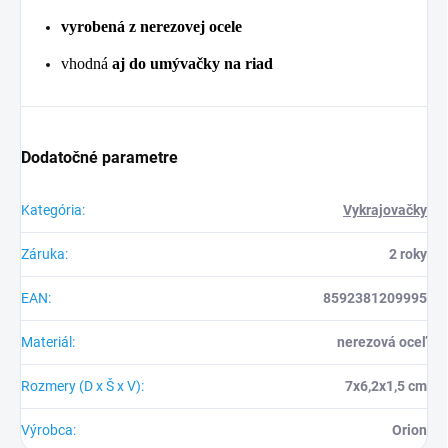
vyrobená z nerezovej ocele
vhodná
aj do umývačky na riad
Dodatočné parametre
Kategória
:
Vykrajovačky
Záruka
:
2 roky
EAN
:
8592381209995
Materiál
:
nerezová oceľ
Rozmery (D x Š x V)
:
7x6,2x1,5 cm
Výrobca
:
Orion