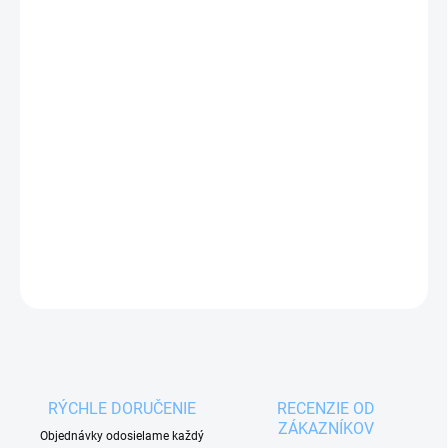
11.08.2026
MOŽNOSTI
DORUČENIA
−
+
Pridať do košíka
Vykrajovačka
z nehrdzavejúcej ocele v tvare
VIANOČNÁ GUĽA
.
DETAILNÉ INFORMÁCIE
OPÝTAŤ SA
RÝCHLE DORUČENIE
RECENZIE OD
ZÁKAZNÍKOV
Objednávky odosielame každý