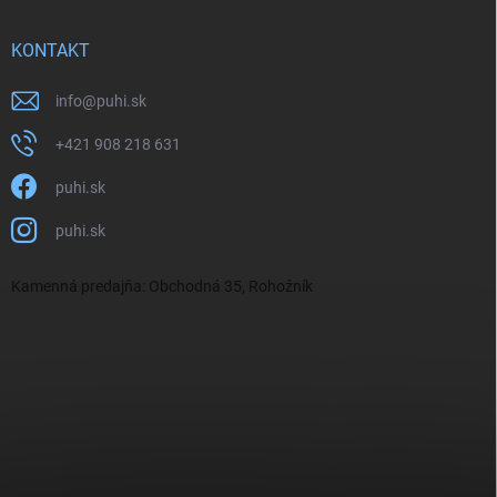
KONTAKT
info
@
puhi.sk
+421 908 218 631
puhi.sk
puhi.sk
Kamenná predajňa: Obchodná 35, Rohožník