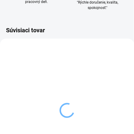
pracovný deň.
"Rýchle doručenie, kvalita,
spokojnosť."
Súvisiaci tovar
SKLADOM
SKLADOM
(4 KS)
(>5 KS)
Orion Vykrajovačka s
Orion Vrecko na
piestom VIANOCE 4 ks
zdobenie PERNÍKOV
mix Mikuláš
1,19 €