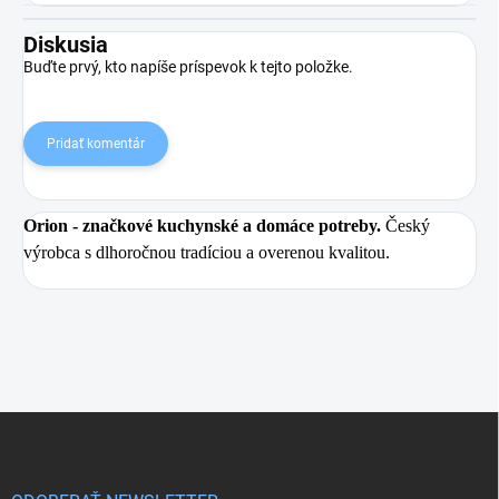
Diskusia
Buďte prvý, kto napíše príspevok k tejto položke.
Pridať komentár
Orion
- značkové kuchynské a domáce potreby.
Český
výrobca s dlhoročnou tradíciou a overenou kvalitou.
Z
á
p
ä