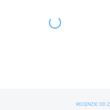
−
+
Súprava 10 bielych zavár
so závitom.
DETAILNÉ INFORMÁCIE
RECENZIE OD 