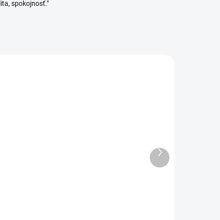
ita, spokojnosť."
Ďalší
ADOM
VYPREDANÉ
produkt
4 KS)
Orion Zaváracie viečko
o
MED pr. 82 mm 10 ks
2,89 €