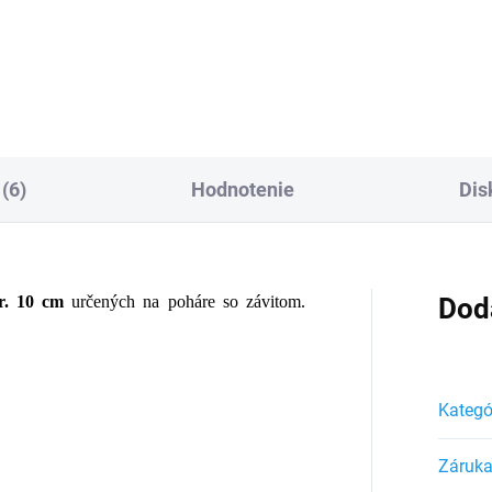
Do košíka
Do košíka
(6)
Hodnotenie
Dis
r. 10 cm
určených na poháre so závitom.
Dod
Kategó
Záruk