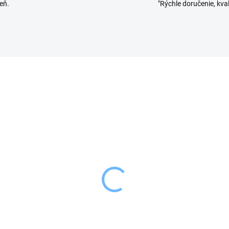
eň.
"Rýchle doručenie, kval
SKLADOM
SKL
(4 KS)
(
on Zaváracie kliešte
Orion Zaváracie viečk
 vyťahovanie pohárov
GOLD pr. 82 mm 10 ks
79 €
2,99 €