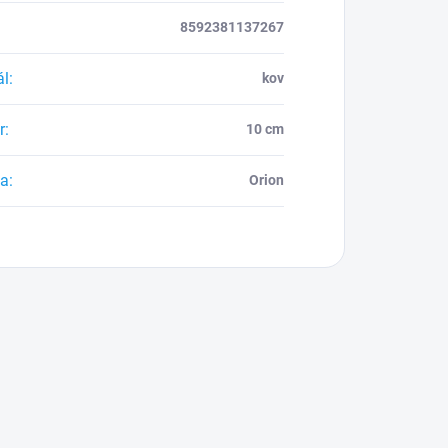
8592381137267
ál
:
kov
r
:
10 cm
ca
:
Orion