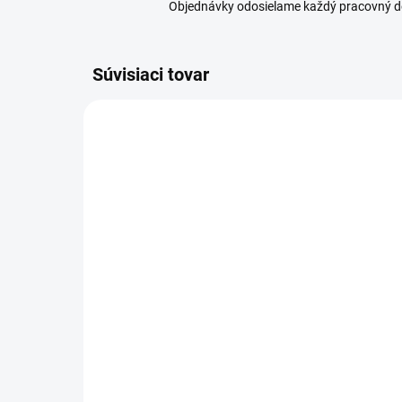
Objednávky odosielame každý pracovný d
Súvisiaci tovar
SKLADOM
(5 KS)
Orion Teplomer na
Ori
zaváranie
na
10,69 €
6,