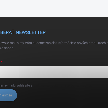
BERAŤ NEWSLETTER
 svoj e-mail a my Vám budeme zasielať informácie o nových produktoch 
 e-shope.
ím e-mailu súhlasíte s
podmienkami ochrany osobných údajov
hlásiť sa