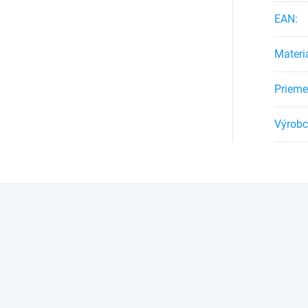
EAN
:
Materi
Prieme
Výrob