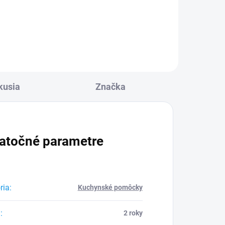
Detail
kusia
Značka
atočné parametre
ria
:
Kuchynské pomôcky
a
:
2 roky