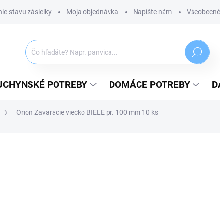
ie stavu zásielky
Moja objednávka
Napíšte nám
Všeobecné
Hľadať
UCHYNSKÉ POTREBY
DOMÁCE POTREBY
D
Orion Zaváracie viečko BIELE pr. 100 mm 10 ks
ZNAČKA:
ORION
5,49 €
4,46 € bez DPH
Jednotková
SKLADOM
(>5 KS)
cena:
MÔŽEME DORUČIŤ DO:
07.08.