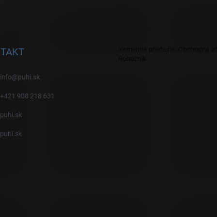
Kamenná predajňa: Obchodná 35
TAKT
Rohožník
info
@
puhi.sk
+421 908 218 631
puhi.sk
puhi.sk