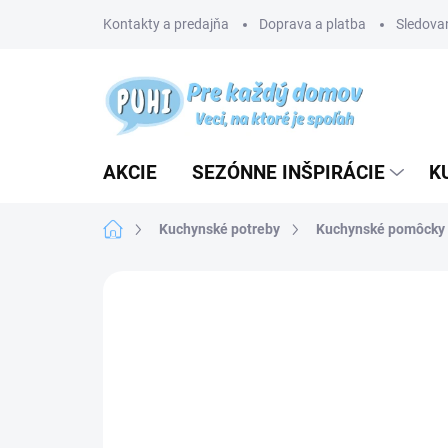
Prejsť
Kontakty a predajňa
Doprava a platba
Sledovan
na
obsah
AKCIE
SEZÓNNE INŠPIRÁCIE
K
Domov
Kuchynské potreby
Kuchynské pomôcky
Neohodnotené
Podrobnosti hodnotenia