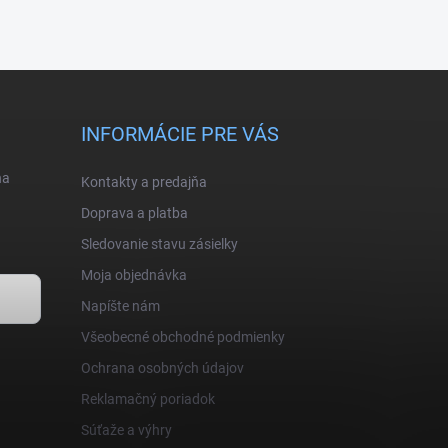
INFORMÁCIE PRE VÁS
na
Kontakty a predajňa
Doprava a platba
Sledovanie stavu zásielky
Moja objednávka
Napíšte nám
Všeobecné obchodné podmienky
Ochrana osobných údajov
Reklamačný poriadok
Súťaže a výhry