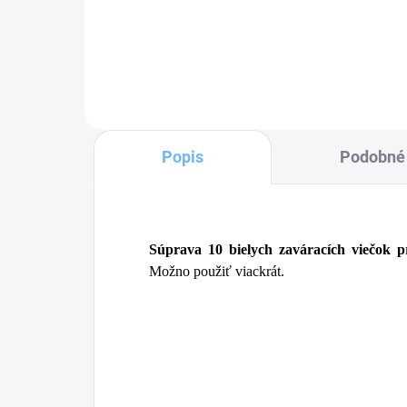
Do košíka
Popis
Podobné 
Súprava 10 bielych zaváracích viečok p
Možno použiť viackrát.