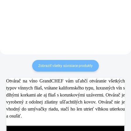
38,49 €
5,69 €
Detail
Do košíka
Zobraziť všetky súvisiace produkty
Otvárač na víno GrandCHEF vám uľahčí otváranie všetkých
typov vínnych fliaš, vrátane kalifornského typu, luxusných vín s
dlhými korkami ale aj fliaš s korunkovými uzávermi. Otvárač je
vyrobený z odolnej zliatiny ušľachtilých kovov. Otvárač nie je
vhodný do umývačky riadu, stačí ho len utrieť vlhkou utierkou
a osušiť.