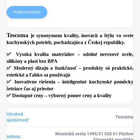
Pridať komentár
Tescoma
je synonymom kvality, inovácií a štýlu vo svete
kuchynských potrieb, pochádzajúca z Českej republiky.
✅
Vysoká kvalita materiálov
– odolné nerezové ocele,
silikóny a plast bez BPA
✅
Moderný dizajn a funkčnosť
– produkty sú praktické,
estetické a ľahko sa používajú
✅
Inovatívne riešenia
– inteligentné kuchynské pomôcky
šetriace čas aj priestor
✅
Dostupné ceny
– výborný pomer ceny a kvality
Výrobná
Tescoma
spoločnosť
:
Nimnická cesta 1495/21 020 01 Púchov
Adresa
:
Slovenská republika