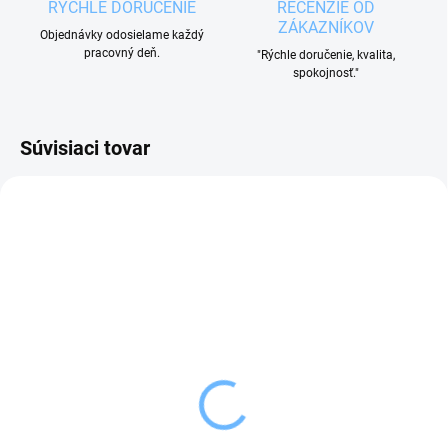
RÝCHLE DORUČENIE
RECENZIE OD
ZÁKAZNÍKOV
Objednávky odosielame každý
pracovný deň.
"Rýchle doručenie, kvalita,
spokojnosť."
Súvisiaci tovar
VYPREDANÉ
SKLADOM
(>5 KS)
Orion Kôš na piknik
Orion Otvárač na víno
prútený BIG
kombi TETA