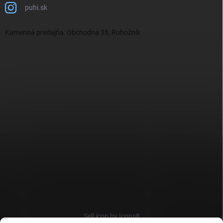
puhi.sk
Kamenná predajňa: Obchodná 35, Rohožník
Sell icon by Icons8