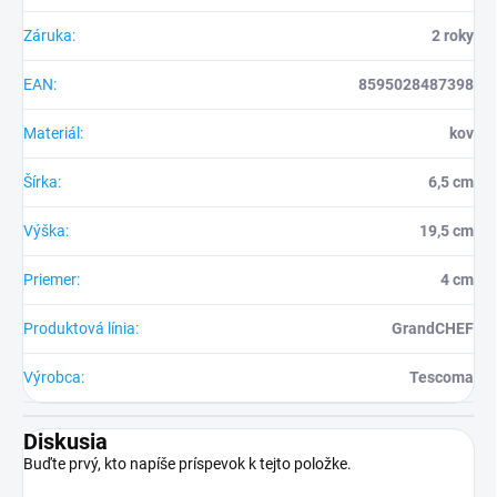
Záruka
:
2 roky
EAN
:
8595028487398
Materiál
:
kov
Šírka
:
6,5 cm
Výška
:
19,5 cm
Priemer
:
4 cm
Produktová línia
:
GrandCHEF
Výrobca
:
Tescoma
Diskusia
Buďte prvý, kto napíše príspevok k tejto položke.