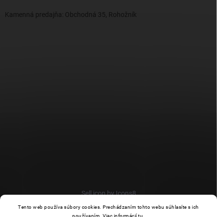
Kamenná predajňa: Obchodná 35, Rohožník
Sell icon by Icons8
Tento web používa súbory cookies. Prechádzaním tohto webu súhlasíte s ich
používaním. Viac informácií
tu
.