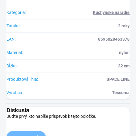
Kategória
:
Kuchynské náradie
Záruka
:
2 roky
EAN
:
8595028463378
Materiál
:
nylon
Dĺžka
:
32 cm
Produktová línia
:
SPACE LINE
Výrobca
:
Tescoma
Diskusia
Buďte prvý, kto napíše príspevok k tejto položke.