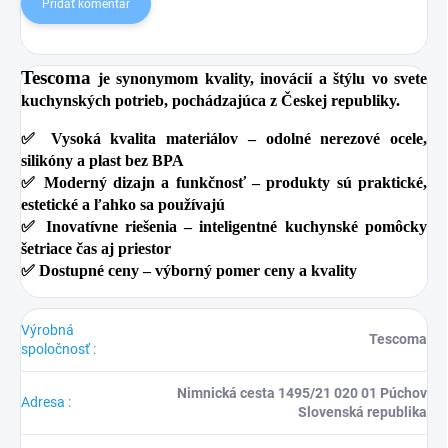
Pridať komentár
Tescoma
je synonymom kvality, inovácií a štýlu vo svete
kuchynských potrieb, pochádzajúca z Českej republiky.
✅
Vysoká kvalita materiálov
– odolné nerezové ocele,
silikóny a plast bez BPA
✅
Moderný dizajn a funkčnosť
– produkty sú praktické,
estetické a ľahko sa používajú
✅
Inovatívne riešenia
– inteligentné kuchynské pomôcky
šetriace čas aj priestor
✅
Dostupné ceny
– výborný pomer ceny a kvality
Výrobná
Tescoma
spoločnosť
:
Nimnická cesta 1495/21 020 01 Púchov
Adresa
:
Slovenská republika