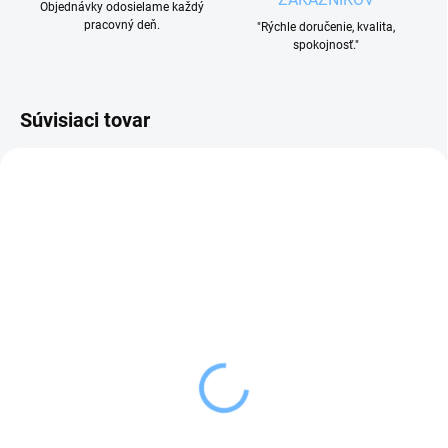
Objednávky odosielame každý
pracovný deň.
"Rýchle doručenie, kvalita,
spokojnosť."
Súvisiaci tovar
VYPREDANÉ
VYPREDANÉ
Orion Ihly na potraviny
Tescoma Lis na cesnak
10 ks
PRESTO
3,89 €
8,99 €