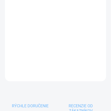
11.08.2026
MOŽNOSTI
DORUČENIA
−
+
Pridať do košíka
Penovačka SPACE LINE je prvotriedne kuchynské
náradie vhodné pre všetky druhy riadu. Je
vynikajúca pre riad s antiadhéznym povrchom.
DETAILNÉ INFORMÁCIE
OPÝTAŤ SA
RÝCHLE DORUČENIE
RECENZIE OD
ZÁKAZNÍKOV