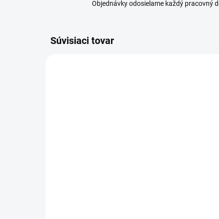
Objednávky odosielame každý pracovný d
Súvisiaci tovar
SKLADOM
(4 KS)
Orion Sito na halušky a
Ori
noky so stierkou
ha
5,89 €
11