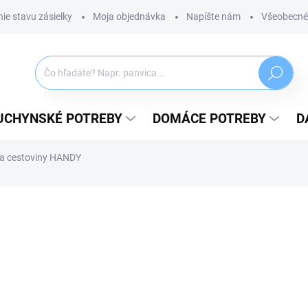
ie stavu zásielky
Moja objednávka
Napíšte nám
Všeobecné
Hľadať
UCHYNSKÉ POTREBY
DOMÁCE POTREBY
D
a cestoviny HANDY
ZNAČKA:
TESCOMA
14,89 €
12,11 € bez DPH
Jednotková
SKLADOM
(2 KS)
cena:
MÔŽEME DORUČIŤ DO:
10.08.