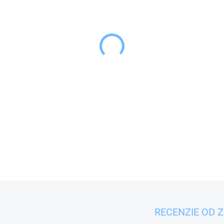
−
+
Strúhadlo na cestoviny
prípravu cestovinových no
DETAILNÉ INFORMÁCIE
RECENZIE OD 