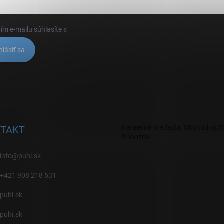
ím e-mailu súhlasíte s
podmienkami ochrany osobných údajov
hlásiť sa
Kamenná predajňa: Obchodná 35
TAKT
Rohožník
info
@
puhi.sk
+421 908 218 631
puhi.sk
puhi.sk