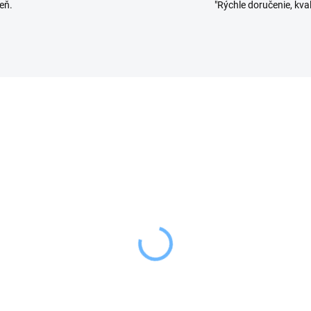
eň.
"Rýchle doručenie, kval
SKLADOM
VYPRE
(4 KS)
Tescoma Kliešte na
on Strúhadlo na
gaštany PRESTO
lušky
8,39 €
,99 €