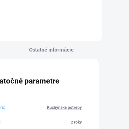
l
Do košíka
Ostatné informácie
atočné parametre
ria
:
Kuchynské potreby
a
:
2 roky