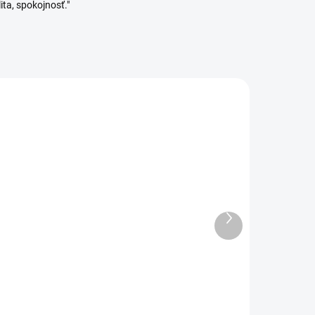
ita, spokojnosť."
Ďalší
DANÉ
SKLADOM
produkt
(2 KS)
Orion Hrnček smalt
BROWN 0,4 l
6,99 €