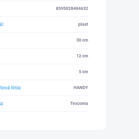
8595028484632
ál
:
plast
30 cm
12 cm
5 cm
tová línia
:
HANDY
ca
:
Tescoma