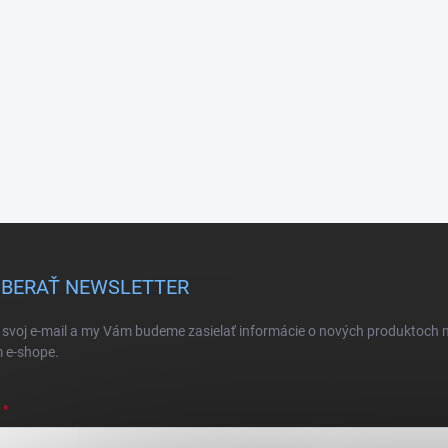
BERAŤ NEWSLETTER
 svoj e-mail a my Vám budeme zasielať informácie o nových produktoch 
 e-shope.