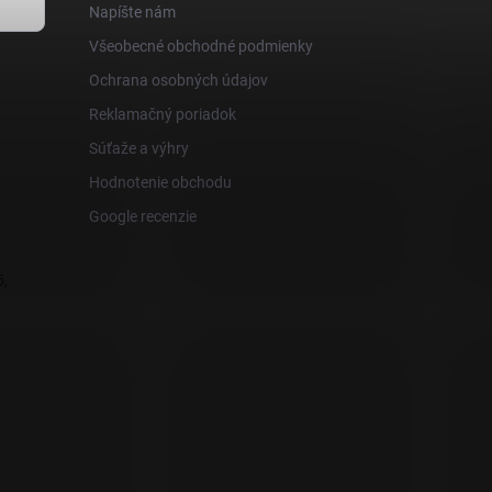
Napíšte nám
Všeobecné obchodné podmienky
Ochrana osobných údajov
Reklamačný poriadok
Súťaže a výhry
Hodnotenie obchodu
Google recenzie
,