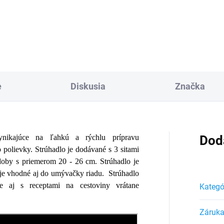
Detai
Do košíka
e
Diskusia
Značka
nikajúce na ľahkú a rýchlu prípravu
Dod
 polievky. Strúhadlo je dodávané s 3 sitami
ádoby s priemerom 20 - 26 cm. Strúhadlo je
 je vhodné aj do umývačky riadu. Strúhadlo
ie aj s receptami na cestoviny vrátane
Kategó
Záruk