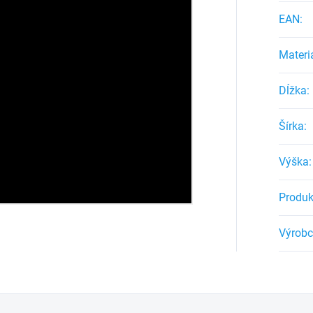
EAN
:
Materi
Dĺžka
:
Šírka
:
Výška
:
Produk
Výrob