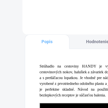
Do košíka
Popis
Hodnoteni
Strúhadlo na cestoviny HANDY je vy
cestovinových nokov, halušiek a závariek do
a s pretláčacou lopatkou. Je vhodné pre n
vyrobené z prvotriedneho odolného plastu a
je perfektne skladné. Návod na použit
bezlepkových receptov je súčasťou balenia.