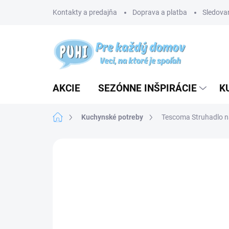
Prejsť
Kontakty a predajňa
Doprava a platba
Sledovan
na
obsah
AKCIE
SEZÓNNE INŠPIRÁCIE
K
Domov
Kuchynské potreby
Tescoma Struhadlo n
Neohodnotené
Podrobnosti hodnotenia