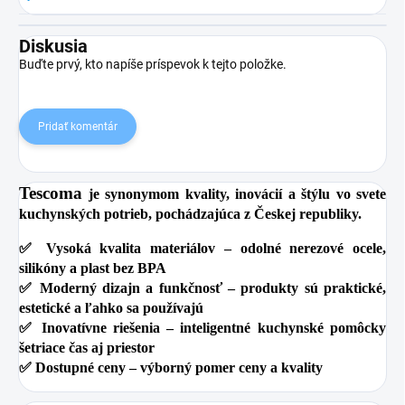
Diskusia
Buďte prvý, kto napíše príspevok k tejto položke.
Pridať komentár
Tescoma
je synonymom kvality, inovácií a štýlu vo svete
kuchynských potrieb, pochádzajúca z Českej republiky.
✅
Vysoká kvalita materiálov
– odolné nerezové ocele,
silikóny a plast bez BPA
✅
Moderný dizajn a funkčnosť
– produkty sú praktické,
estetické a ľahko sa používajú
✅
Inovatívne riešenia
– inteligentné kuchynské pomôcky
šetriace čas aj priestor
✅
Dostupné ceny
– výborný pomer ceny a kvality