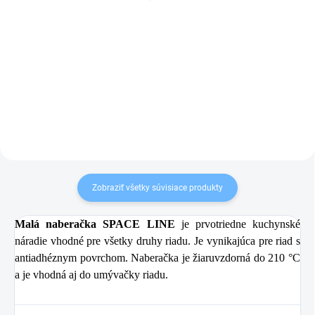
5,90 €
12,90 €
Do košíka
Do košíka
Zobraziť všetky súvisiace produkty
Malá naberačka SPACE LINE
je prvotriedne kuchynské
náradie vhodné pre všetky druhy riadu. Je vynikajúca pre riad s
antiadhéznym povrchom. Naberačka je žiaruvzdorná do 210 °C
a je vhodná aj do umývačky riadu.