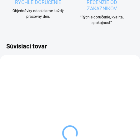
RÝCHLE DORUČENIE
RECENZIE OD
ZÁKAZNÍKOV
Objednávky odosielame každý
pracovný deň.
"Rýchle doručenie, kvalita,
spokojnosť."
Súvisiaci tovar
SKLADOM
SKLADOM
(4 KS)
(5 KS)
Tescoma Naberačka na
Tescoma Naberačka na
omáčku SPACE LINE
omáčku GRAND CHEF