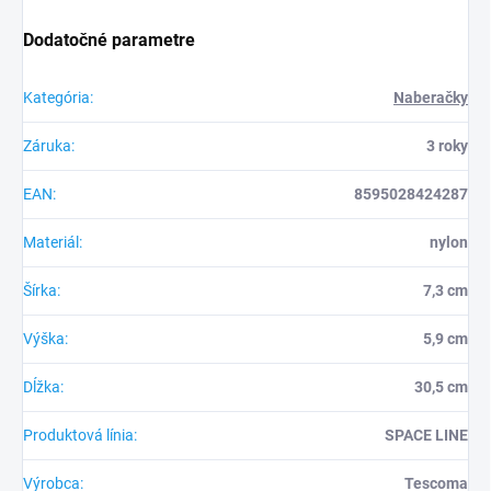
Dodatočné parametre
Kategória
:
Naberačky
Záruka
:
3 roky
EAN
:
8595028424287
Materiál
:
nylon
Šírka
:
7,3 cm
Výška
:
5,9 cm
Dĺžka
:
30,5 cm
Produktová línia
:
SPACE LINE
Výrobca
:
Tescoma