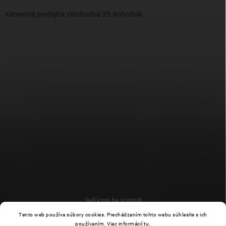
Kamenná predajňa: Obchodná 35, Rohožník
Sell icon by Icons8
Tento web používa súbory cookies. Prechádzaním tohto webu súhlasíte s ich
používaním. Viac informácií
tu
.