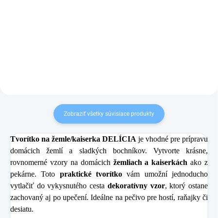
9,90 €
8,99 €
Do košíka
Do košíka
Zobraziť všetky súvisiace produkty
Tvorítko na žemle/kaiserka DELÍCIA
je vhodné pre prípravu
domácich žemlí a sladkých bochníkov. Vytvorte krásne,
rovnomerné vzory na domácich
žemliach a kaiserkách
ako z
pekárne. Toto
praktické tvorítko
vám umožní jednoducho
vytlačiť do vykysnutého cesta
dekoratívny vzor
, ktorý ostane
zachovaný aj po upečení. Ideálne na pečivo pre hostí, raňajky či
desiatu.