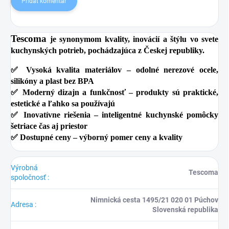
Pridať komentár
Tescoma
je synonymom kvality, inovácií a štýlu vo svete
kuchynských potrieb, pochádzajúca z Českej republiky.
✅
Vysoká kvalita materiálov
– odolné nerezové ocele,
silikóny a plast bez BPA
✅
Moderný dizajn a funkčnosť
– produkty sú praktické,
estetické a ľahko sa používajú
✅
Inovatívne riešenia
– inteligentné kuchynské pomôcky
šetriace čas aj priestor
✅
Dostupné ceny
– výborný pomer ceny a kvality
Výrobná
Tescoma
spoločnosť
:
Nimnická cesta 1495/21 020 01 Púchov
Adresa
:
Slovenská republika