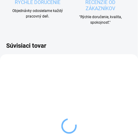
RÝCHLE DORUČENIE
RECENZIE OD
ZÁKAZNÍKOV
Objednávky odosielame každý
pracovný deň.
"Rýchle doručenie, kvalita,
spokojnosť."
Súvisiaci tovar
SKLADOM
SKLADOM
(1 KS)
(2 KS)
Tescoma Tvorítka na
Tescoma Tvorítko na
plnené taštičky DELÍCIA
hamburgery PRESTO