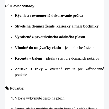
✅ Hlavné výhody:
Rýchle a rovnomerné dekorovanie pečiva
Skvelé na domáce žemle, kaiserky a malé bochníky
Vyrobené z prvotriedneho odolného plastu
Vhodné do umývačky riadu
– jednoduché čistenie
Recepty v balení
– ideálny štart pre domácich pekárov
Záruka 3 roky
– overená kvalita pre každodenné
použitie
🥯
Použitie:
Vložte vykysnuté cesto na plech.
Jemne stlačte tvorítko do stredu bochníka alebo žemle.