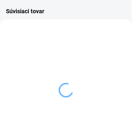
Súvisiaci tovar
SKLADOM
VYPREDANÉ
(4 KS)
Orion Vykrajovačka
Orion Vykrajovačka
SNEHULIAK
SRDCE
1,49 €
1,39 €
Detail
Do košíka