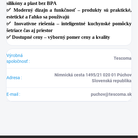
silikóny a plast bez BPA
✅
Moderný dizajn a funkčnosť
– produkty sú praktické,
estetické a ľahko sa používajú
✅
Inovatívne riešenia
– inteligentné kuchynské pomôcky
šetriace čas aj priestor
✅
Dostupné ceny
– výborný pomer ceny a kvality
Výrobná
Tescoma
spoločnosť
:
Nimnická cesta 1495/21 020 01 Púchov
Adresa
:
Slovenská republika
E-mail
:
puchov@tescoma.sk