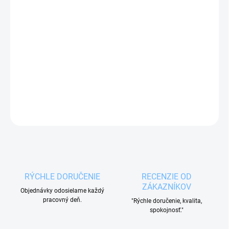
−
+
Pridať do košíka
Vykrajovačka DELÍCIA KOMÉTA
je vhodná pre
rýchle a ľahké vykrajovanie cesta pri príprave
domácich koláčikov.
DETAILNÉ INFORMÁCIE
OPÝTAŤ SA
RÝCHLE DORUČENIE
RECENZIE OD
ZÁKAZNÍKOV
Objednávky odosielame každý
pracovný deň.
"Rýchle doručenie, kvalita,
spokojnosť."