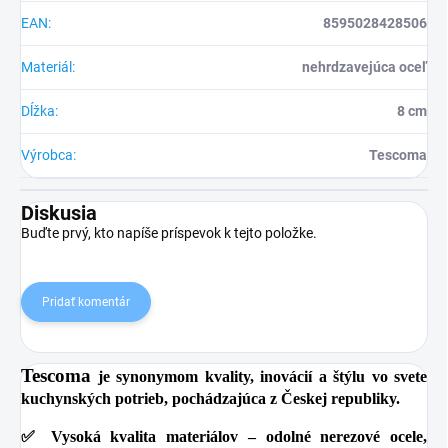
EAN
:
8595028428506
Materiál
:
nehrdzavejúca oceľ
Dĺžka
:
8 cm
Výrobca
:
Tescoma
Diskusia
Buďte prvý, kto napíše príspevok k tejto položke.
Pridať komentár
Tescoma
je synonymom kvality, inovácií a štýlu vo svete
kuchynských potrieb, pochádzajúca z Českej republiky.
✅
Vysoká kvalita materiálov
– odolné nerezové ocele,