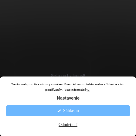
Sell icon by Icons8
Tento web používa súbory cookies. Prechádzaním tohto webu súhlasíte s ich
používaním. Viac informácií
tu
.
Nastavenie
Súhlasím
Copyright 2026
Puhi.sk
. Všetky práva vyhradené.
Upraviť nastavenie
cookies
Odmietnuť
Vytvoril Shoptet