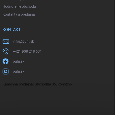
Hodnotenie obchodu
Kontakty a predajňa
KONTAKT
info
@
puhi.sk
+421 908 218 631
puhi.sk
puhi.sk
Kamenná predajňa: Obchodná 35, Rohožník