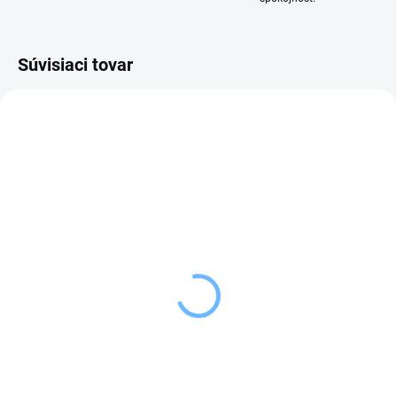
Súvisiaci tovar
SKLADOM
SKLADOM
(>5 KS)
(4 KS)
Orion Hrnček dvojstenné
Orion Hrnček dvojstenné
sklo 0,43 l
sklo 0,3 l
9,49 €
8,89 €
Do košíka
Do košíka