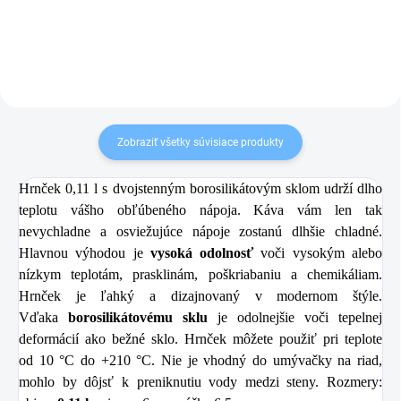
Zobraziť všetky súvisiace produkty
Hrnček 0,11 l s dvojstenným borosilikátovým sklom udrží dlho
teplotu vášho obľúbeného nápoja. Káva vám len tak
nevychladne a osviežujúce nápoje zostanú dlhšie chladné.
Hlavnou výhodou je
vysoká odolnosť
voči vysokým alebo
nízkym teplotám, prasklinám, poškriabaniu a chemikáliam.
Hrnček je ľahký a dizajnovaný v modernom štýle.
Vďaka
borosilikátovému sklu
je odolnejšie voči tepelnej
deformácií ako bežné sklo. Hrnček môžete použiť pri teplote
od 10 °C do +210 °C. Nie je vhodný do umývačky na riad,
mohlo by dôjsť k preniknutiu vody medzi steny. Rozmery: