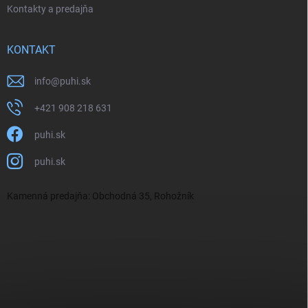
Kontakty a predajňa
KONTAKT
info
@
puhi.sk
+421 908 218 631
puhi.sk
puhi.sk
Kamenná predajňa: Obchodná 35, Rohožník