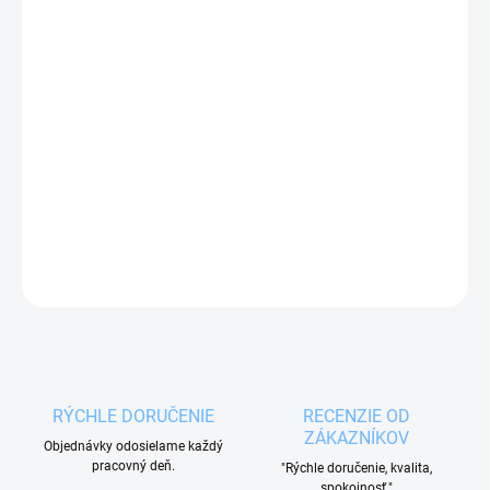
MOŽNOSTI
DORUČENIA
−
+
Pridať do košíka
Hrnček 0,11 l s dvojstenným borosilikátovým sklom
udrží dlho teplotu vášho obľúbeného nápoja.
DETAILNÉ INFORMÁCIE
OPÝTAŤ SA
RÝCHLE DORUČENIE
RECENZIE OD
ZÁKAZNÍKOV
Objednávky odosielame každý
pracovný deň.
"Rýchle doručenie, kvalita,
spokojnosť."