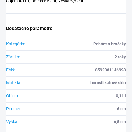
objem
0,11 l
, priemer 6 cm, výška 6,5 cm.
Dodatočné parametre
Kategória
:
Poháre a hrnčeky
Záruka
:
2 roky
EAN
:
8592381146993
Materiál
:
borosilikátové sklo
Objem
:
0,11 l
Priemer
:
6 cm
Výška
:
6,5 cm