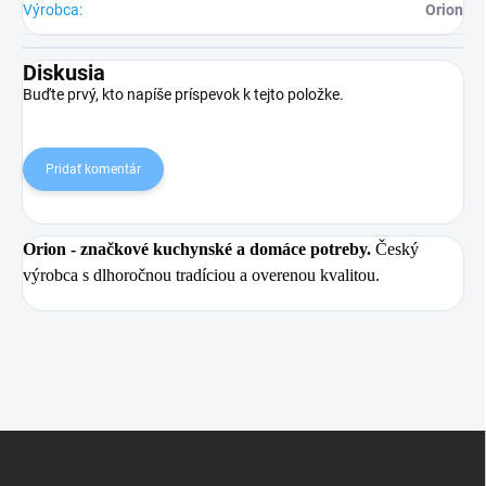
Výrobca
:
Orion
Diskusia
Buďte prvý, kto napíše príspevok k tejto položke.
Pridať komentár
Orion
- značkové kuchynské a domáce potreby.
Český
výrobca s dlhoročnou tradíciou a overenou kvalitou.
Z
á