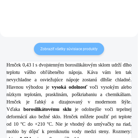
Zobraziť všetky súvisiace produkty
Hrnček 0,43 l s dvojstenným borosilikátovým sklom udrží dlho
teplotu vášho obľúbeného nápoja. Káva vám len tak
nevychladne a osviežujúce nápoje zostanú dlhšie chladné.
Hlavnou výhodou je
vysoká odolnosť
voči vysokým alebo
nízkym teplotám, prasklinám, poškriabaniu a chemikáliam.
Hrnček je ľahký a dizajnovaný v modernom štýle.
Vďaka
borosilikátovému sklu
je odolnejšie voči tepelnej
deformácií ako bežné sklo. Hrnček môžete použiť pri teplote
od 10 °C do +210 °C. Nie je vhodný do umývačky na riad,
mohlo by dôjsť k preniknutiu vody medzi steny. Rozmery: