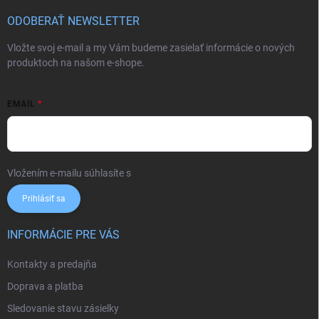
p
ä
ODOBERAŤ NEWSLETTER
t
i
Vložte svoj e-mail a my Vám budeme zasielať informácie o nových
e
produktoch na našom e-shope.
EMAIL
Vložením e-mailu súhlasíte s
podmienkami ochrany osobných údajov
Prihlásiť sa
INFORMÁCIE PRE VÁS
Kontakty a predajňa
Doprava a platba
Sledovanie stavu zásielky