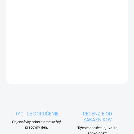
MOŽNOSTI
DORUČENIA
−
+
Pridať do košíka
Hrnček 0,43 l s dvojstenným borosilikátovým sklom
udrží dlho teplotu vášho obľúbeného nápoja.
DETAILNÉ INFORMÁCIE
OPÝTAŤ SA
RÝCHLE DORUČENIE
RECENZIE OD
ZÁKAZNÍKOV
Objednávky odosielame každý
pracovný deň.
"Rýchle doručenie, kvalita,
spokojnosť."