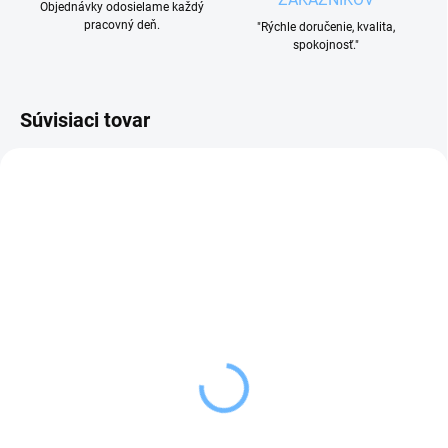
Objednávky odosielame každý
pracovný deň.
"Rýchle doručenie, kvalita,
spokojnosť."
Súvisiaci tovar
VYPREDANÉ
SKLADOM
(4 KS)
Orion Háčik do udiarne 3
Tescoma Oddeľovač
ks 11,5x8,4 cm
prichyteného pečiva
4,29 €
DELÍCIA