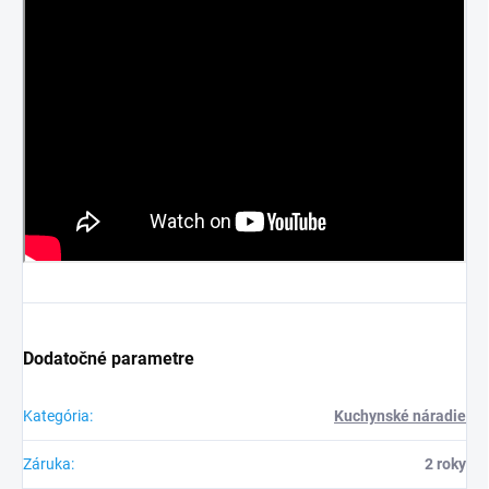
Dodatočné parametre
Kategória
:
Kuchynské náradie
Záruka
:
2 roky