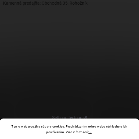
Kamenná predajňa: Obchodná 35, Rohožník
Sell icon by Icons8
Tento web používa súbory cookies. Prechádzaním tohto webu súhlasíte s ich
používaním. Viac informácií
tu
.