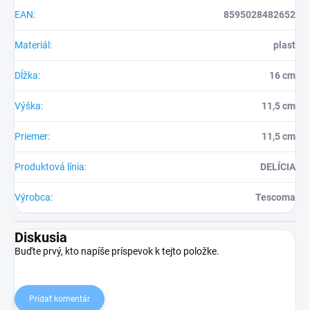
EAN
:
8595028482652
Materiál
:
plast
Dĺžka
:
16 cm
Výška
:
11,5 cm
Priemer
:
11,5 cm
Produktová línia
:
DELÍCIA
Výrobca
:
Tescoma
Diskusia
Buďte prvý, kto napíše príspevok k tejto položke.
Pridať komentár