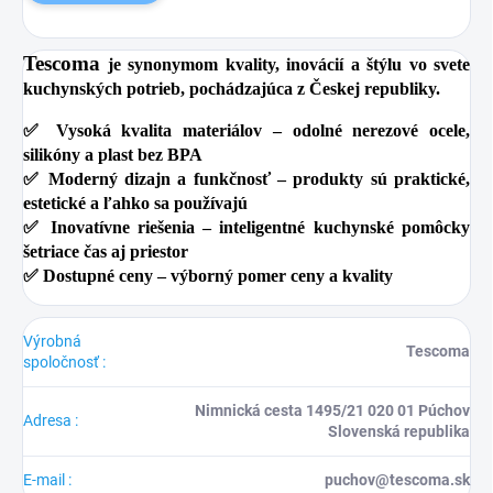
Tescoma
je synonymom kvality, inovácií a štýlu vo svete
kuchynských potrieb, pochádzajúca z Českej republiky.
✅
Vysoká kvalita materiálov
– odolné nerezové ocele,
silikóny a plast bez BPA
✅
Moderný dizajn a funkčnosť
– produkty sú praktické,
estetické a ľahko sa používajú
✅
Inovatívne riešenia
– inteligentné kuchynské pomôcky
šetriace čas aj priestor
✅
Dostupné ceny
– výborný pomer ceny a kvality
Výrobná
Tescoma
spoločnosť
:
Nimnická cesta 1495/21 020 01 Púchov
Adresa
:
Slovenská republika
E-mail
:
puchov@tescoma.sk