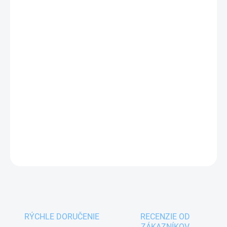
DORUČIŤ DO:
11.08.2026
MOŽNOSTI
DORUČENIA
−
+
Pridať do košíka
Mechanické sitko DELÍCIA je vynikajúce na rýchle
preosievanie múky a cukru.
DETAILNÉ INFORMÁCIE
OPÝTAŤ SA
RÝCHLE DORUČENIE
RECENZIE OD
ZÁKAZNÍKOV