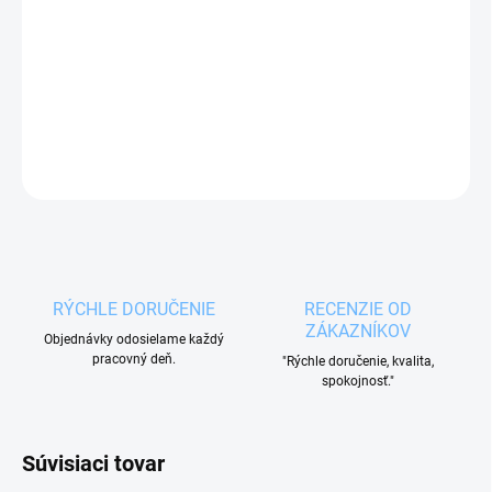
Fľaša na nápoje
s uzáverom a filtrom na ovocie,
mätu alebo ľad.
DETAILNÉ INFORMÁCIE
OPÝTAŤ SA
RÝCHLE DORUČENIE
RECENZIE OD
ZÁKAZNÍKOV
Objednávky odosielame každý
pracovný deň.
"Rýchle doručenie, kvalita,
spokojnosť."
Súvisiaci tovar