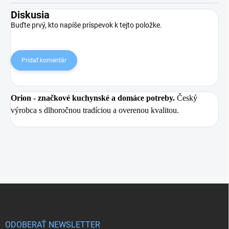
Diskusia
Buďte prvý, kto napíše príspevok k tejto položke.
Pridať komentár
Orion
- značkové kuchynské a domáce potreby.
Český
výrobca s dlhoročnou tradíciou a overenou kvalitou.
Z
á
p
ä
ODOBERAŤ NEWSLETTER