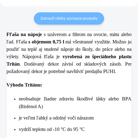
Zobraziť všetky súvisiace produkty
Fľaša na nápoje
s uzáverom a filtrom na ovocie, mätu alebo
ľad. Fľaša
s objemom 0,75 l
má všestranné využitie. Možno ju
použiť na teplé aj studené nápoje do školy, do práce alebo na
výlety. Nápojová fľaša je
vyrobená zo špeciálneho plastu
Tritán
. Dodávaný dekor závisí od skladových zásob. Pre
požadovaný dekor je potrebné navštíviť predajňu
PUHI
.
Výhodu Tritánu:
neobsahuje žiadne zdraviu škodlivé látky alebo BPA
(Bisfenol A)
je veľmi ľahký a odolný voči nárazom
vydrží teplotu od -10 °C do 95 °C