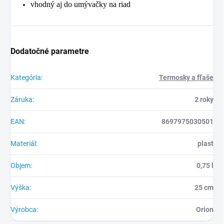
vhodný aj do umývačky na riad
Dodatočné parametre
Kategória
:
Termosky a fľaše
Záruka
:
2 roky
EAN
:
8697975030501
Materiál
:
plast
Objem
:
0,75 l
Výška
:
25 cm
Výrobca
:
Orion