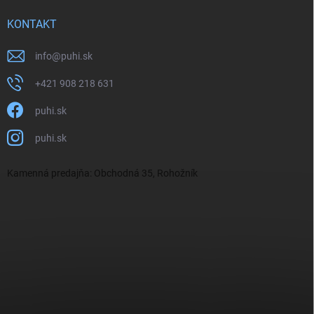
KONTAKT
info
@
puhi.sk
+421 908 218 631
puhi.sk
puhi.sk
Kamenná predajňa: Obchodná 35, Rohožník