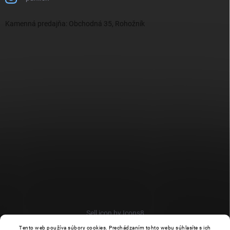
Kamenná predajňa: Obchodná 35, Rohožník
Sell icon by Icons8
Tento web používa súbory cookies. Prechádzaním tohto webu súhlasíte s ich