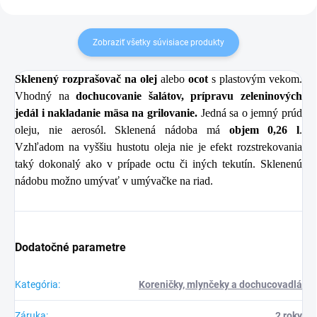
Zobraziť všetky súvisiace produkty
Sklenený rozprašovač na olej
alebo
ocot
s plastovým vekom.
Vhodný na
dochucovanie šalátov, prípravu zeleninových
jedál i nakladanie mäsa na grilovanie.
Jedná sa o jemný prúd
oleju, nie aerosól. Sklenená nádoba má
objem 0,26 l
.
Vzhľadom na vyššiu hustotu oleja nie je efekt rozstrekovania
taký dokonalý ako v prípade octu či iných tekutín. Sklenenú
nádobu možno umývať v umývačke na riad.
Dodatočné parametre
Kategória
:
Koreničky, mlynčeky a dochucovadlá
Záruka
:
2 roky