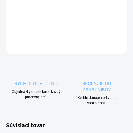
Sklenený rozprašovač na olej
alebo
ocot
s
plastovým vekom.
DETAILNÉ INFORMÁCIE
OPÝTAŤ SA
RÝCHLE DORUČENIE
RECENZIE OD
ZÁKAZNÍKOV
Objednávky odosielame každý
pracovný deň.
"Rýchle doručenie, kvalita,
spokojnosť."
Súvisiaci tovar