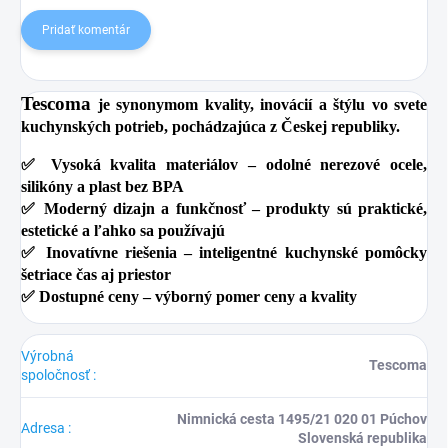
Pridať komentár
Tescoma
je synonymom kvality, inovácií a štýlu vo svete
kuchynských potrieb, pochádzajúca z Českej republiky.
✅
Vysoká kvalita materiálov
– odolné nerezové ocele,
silikóny a plast bez BPA
✅
Moderný dizajn a funkčnosť
– produkty sú praktické,
estetické a ľahko sa používajú
✅
Inovatívne riešenia
– inteligentné kuchynské pomôcky
šetriace čas aj priestor
✅
Dostupné ceny
– výborný pomer ceny a kvality
Výrobná
Tescoma
spoločnosť
:
Nimnická cesta 1495/21 020 01 Púchov
Adresa
:
Slovenská republika