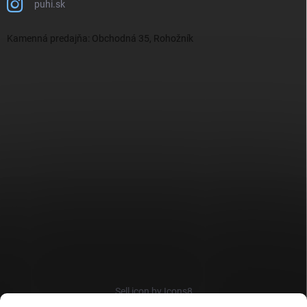
puhi.sk
Kamenná predajňa: Obchodná 35, Rohožník
Sell icon by Icons8