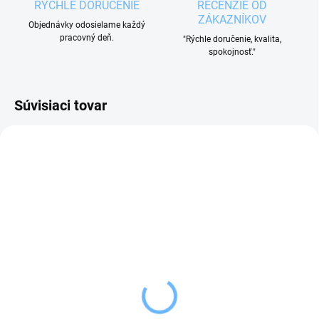
RÝCHLE DORUČENIE
RECENZIE OD
ZÁKAZNÍKOV
Objednávky odosielame každý
pracovný deň.
"Rýchle doručenie, kvalita,
spokojnosť."
Súvisiaci tovar
SKLADOM
SKLADOM
(3 KS)
(3 KS)
Tescoma Multifunkčný
Orion Vývrtka na víno
otvárač PRESTO, ALL in