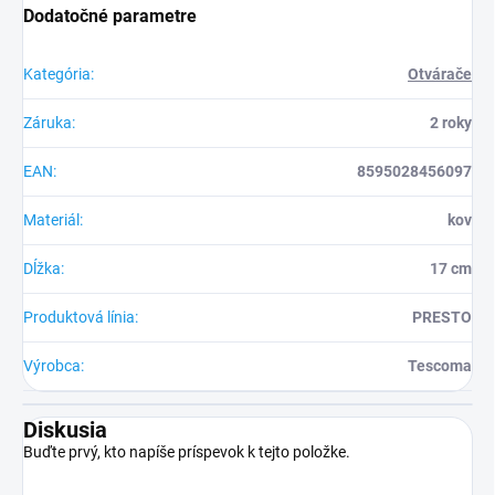
Dodatočné parametre
Kategória
:
Otvárače
Záruka
:
2 roky
EAN
:
8595028456097
Materiál
:
kov
Dĺžka
:
17 cm
Produktová línia
:
PRESTO
Výrobca
:
Tescoma
Diskusia
Buďte prvý, kto napíše príspevok k tejto položke.