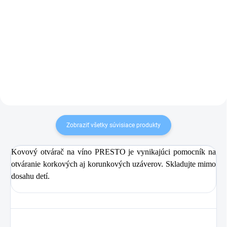
3,99 €
1
Do košíka
7,99 €
Do košíka
Zobraziť všetky súvisiace produkty
Kovový otvárač na víno PRESTO je vynikajúci pomocník na
otváranie korkových aj korunkových uzáverov. Skladujte mimo
dosahu detí.