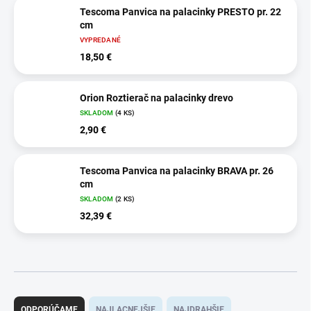
Tescoma Panvica na palacinky PRESTO pr. 22
cm
VYPREDANÉ
18,50 €
Orion Roztierač na palacinky drevo
SKLADOM
(4 KS)
2,90 €
Tescoma Panvica na palacinky BRAVA pr. 26
cm
SKLADOM
(2 KS)
32,39 €
R
a
ODPORÚČAME
NAJLACNEJŠIE
NAJDRAHŠIE