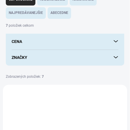
d
e
NAJPREDÁVANEJŠIE
ABECEDNE
n
i
7
položiek celkom
e
p
CENA
r
o
d
ZNAČKY
u
k
t
Zobrazených položiek:
7
o
V
v
ý
p
i
s
p
r