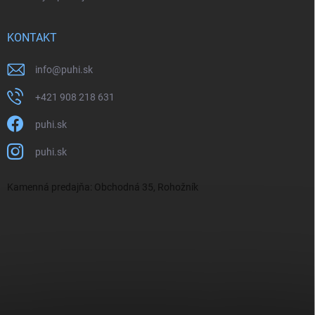
KONTAKT
info
@
puhi.sk
+421 908 218 631
puhi.sk
puhi.sk
Kamenná predajňa: Obchodná 35, Rohožník