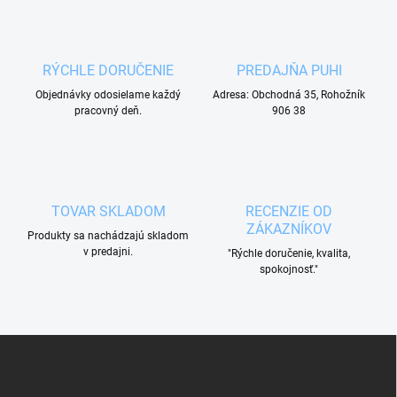
d
a
c
i
RÝCHLE DORUČENIE
PREDAJŇA PUHI
e
p
Objednávky odosielame každý
Adresa: Obchodná 35, Rohožník
r
pracovný deň.
906 38
v
k
y
v
ý
p
TOVAR SKLADOM
RECENZIE OD
i
ZÁKAZNÍKOV
Produkty sa nachádzajú skladom
s
v predajni.
"Rýchle doručenie, kvalita,
u
spokojnosť."
Z
á
p