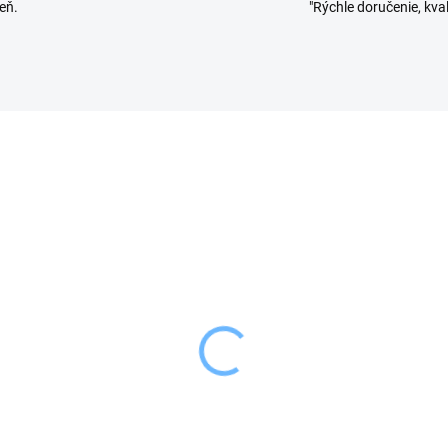
eň.
"Rýchle doručenie, kval
SKLADOM
SKL
(>5 KS)
(
ion Stierka kuchynská
Tescoma Stierka
BATÁ
silikónová PRESTO
29 €
7,89 €