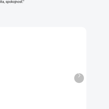
ita, spokojnosť."
Ďalší
ADOM
VYPREDANÉ
produkt
3 KS)
Tescoma Stierka silikón
DELICIA 25 cm
4,90 €