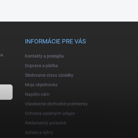
INFORMÁCIE PRE VÁS
na
Kontakty a predajňa
Doprava a platba
Sledovanie stavu zásielky
Moja objednávka
Napíšte nám
Všeobecné obchodné podmienky
Ochrana osobných údajov
Reklamačný poriadok
Súťaže a výhry