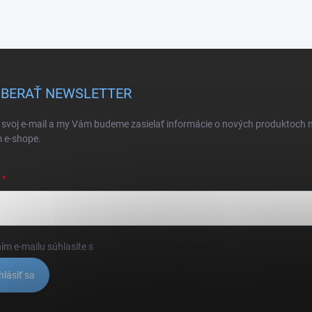
BERAŤ NEWSLETTER
 svoj e-mail a my Vám budeme zasielať informácie o nových produktoch 
 e-shope.
ím e-mailu súhlasíte s
podmienkami ochrany osobných údajov
hlásiť sa