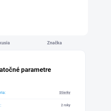
Detail
kusia
Značka
atočné parametre
ria
:
Stierky
a
:
2 roky