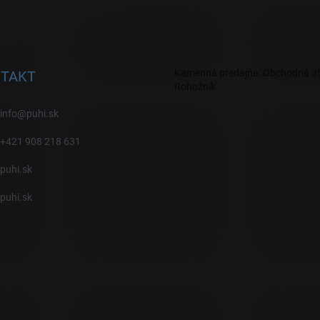
Kamenná predajňa: Obchodná 35
TAKT
Rohožník
info
@
puhi.sk
+421 908 218 631
puhi.sk
puhi.sk