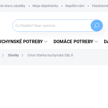
ie stavu zásielky
Moja objednávka
Napíšte nám
Všeobecné
Hľadať
UCHYNSKÉ POTREBY
DOMÁCE POTREBY
D
Stierky
Orion Stierka kuchynská OBLÁ
ZNAČKA:
ORION
1,29 €
1,05 € bez DPH
Jednotková
SKLADOM
(>5 KS)
cena:
MÔŽEME DORUČIŤ DO:
11.08.