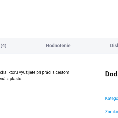
Do košíka
Do košíka
(4)
Hodnotenie
Dis
ka, ktorú využijete pri práci s cestom
Dod
ná z plastu.
Kategó
Záruk