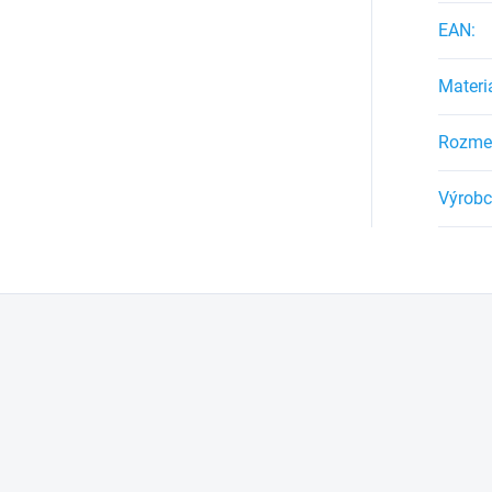
EAN
:
Materi
Rozme
Výrob