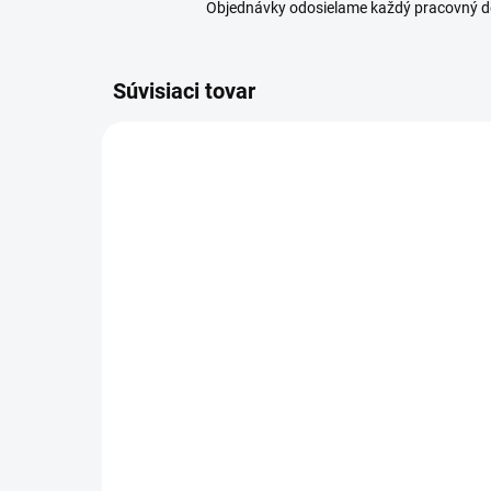
Objednávky odosielame každý pracovný d
Súvisiaci tovar
SKLADOM
(3 KS)
Tescoma Stierka silikón
Or
DELÍCIA
ZU
9,39 €
1,