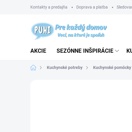
Prejsť
Kontakty a predajňa
Doprava a platba
Sledovan
na
obsah
AKCIE
SEZÓNNE INŠPIRÁCIE
K
Domov
Kuchynské potreby
Kuchynské pomôcky
Neohodnotené
Podrobnosti hodnotenia