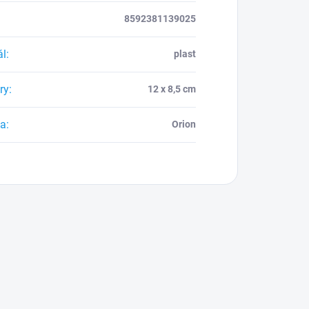
8592381139025
ál
:
plast
ry
:
12 x 8,5 cm
ca
:
Orion