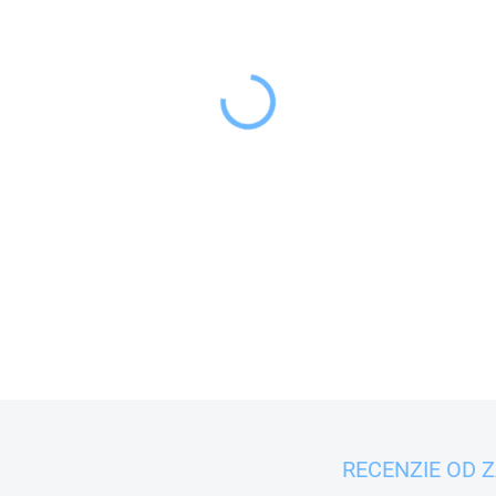
−
+
Kuchynská stierka oblá je ši
alebo pri zdobení tort krémo
DETAILNÉ INFORMÁCIE
RECENZIE OD 