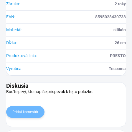
Záruka
:
2 roky
EAN
:
8595028430738
Materiál
:
silikón
Dĺžka
:
26 cm
Produktová línia
:
PRESTO
Výrobca
:
Tescoma
Diskusia
Buďte prvý, kto napíše príspevok k tejto položke.
Pridať komentár