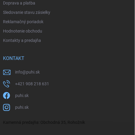
Doprava a platba
Sledovanie stavu zásielky
Reklamačný poriadok
Hodnotenie obchodu
Kontakty a predajňa
KONTAKT
info
@
puhi.sk
+421 908 218 631
puhi.sk
puhi.sk
Kamenná predajňa: Obchodná 35, Rohožník