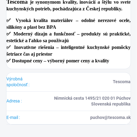
Tescoma
je synonymom kvality, inovácií a štýlu vo svete
kuchynských potrieb, pochádzajúca z Českej republiky.
✅
Vysoká kvalita materiálov
– odolné nerezové ocele,
silikóny a plast bez BPA
✅
Moderný dizajn a funkčnosť
– produkty sú praktické,
estetické a ľahko sa používajú
✅
Inovatívne riešenia
– inteligentné kuchynské pomôcky
šetriace čas aj priestor
✅
Dostupné ceny
– výborný pomer ceny a kvality
Výrobná
Tescoma
spoločnosť
:
Nimnická cesta 1495/21 020 01 Púchov
Adresa
:
Slovenská republika
E-mail
:
puchov@tescoma.sk